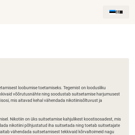
EE
setamisest loobumise toetamiseks. Tegemist on loodusliku
ekkivaid võõrutusnähte ning soodustab suitsetamise harjumusest
sosi, mis aitavad kehal vähendada nikotiinisõltuvust ja
misel. Nikotiin on üks suitsetamise kahjulikest koostisosadest, mis
da nikotiini põhjustatud iha suitsetada ning toetab suitsetajate
d aitab vähendada suitsetamisest tekkivaid kõrvaltoimeid nagu