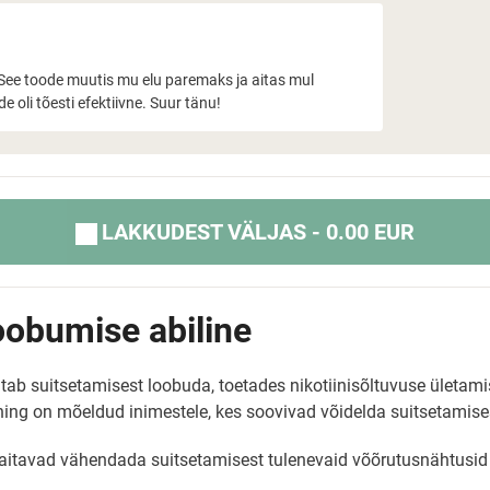
e! See toode muutis mu elu paremaks ja aitas mul
 oli tõesti efektiivne. Suur tänu!
LAKKUDEST VÄLJAS - 0.00 EUR
oobumise abiline
aitab suitsetamisest loobuda, toetades nikotiinisõltuvuse ületa
 ning on mõeldud inimestele, kes soovivad võidelda suitsetamis
 aitavad vähendada suitsetamisest tulenevaid võõrutusnähtusid 