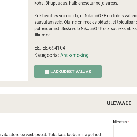
köha, õhupuudus, halb enesetunne ja stress.
Kokkuvõttes võib öelda, et NikotinOFF on tõhus vahend 
saavutamisele. Oluline on meeles pidada, et toidulisan
pühendumist. Siiski võib NikotinOFF olla suureks abiks 
liikumisel.
EE: EE-694104
Kategooria:
Anti-smoking
LAKKUDEST VÄLJAS
ÜLEVAADE
Nimetus
*
FFi vitalstore.ee veebipoest. Tubakast loobumine polnud