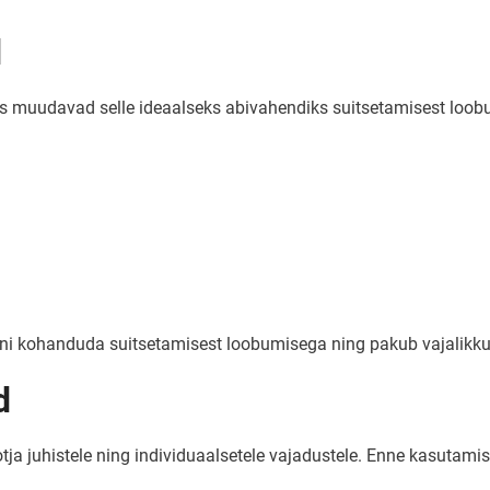
d
 mis muudavad selle ideaalseks abivahendiks suitsetamisest loob
emini kohanduda suitsetamisest loobumisega ning pakub vajalikk
d
ja juhistele ning individuaalsetele vajadustele. Enne kasutamist