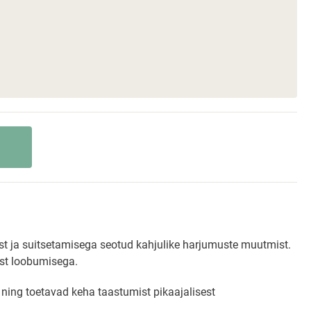
mist ja suitsetamisega seotud kahjulike harjumuste muutmist.
est loobumisega.
ning toetavad keha taastumist pikaajalisest