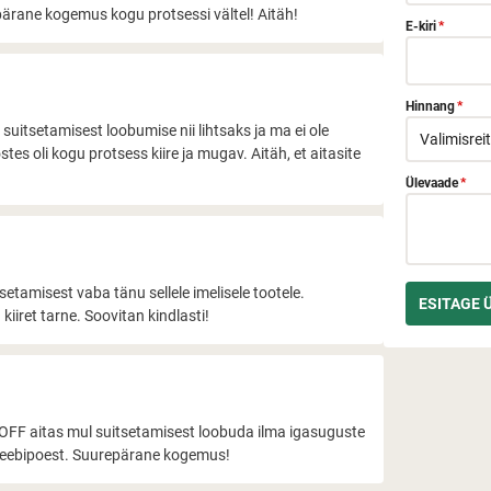
pärane kogemus kogu protsessi vältel! Aitäh!
E-kiri
*
Hinnang
*
 suitsetamisest loobumise nii lihtsaks ja ma ei ole
es oli kogu protsess kiire ja mugav. Aitäh, et aitasite
Ülevaade
*
tsetamisest vaba tänu sellele imelisele tootele.
iiret tarne. Soovitan kindlasti!
inOFF aitas mul suitsetamisest loobuda ilma igasuguste
 veebipoest. Suurepärane kogemus!