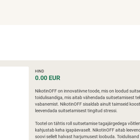
HIND
0.00 EUR
NikotinOFF on innovatiivne toode, mis on loodud suit
toidulisandiga, mis aitab vähendada suitsetamisest t
vabanemist. NikotinOFF sisaldab ainult taimseid koosti
leevendada suitsetamisest tingitud stressi.
Tootel on tähtis roll suitsetamise tagajärgedega võitle
kahjustab keha igapäevaselt. NikotinOFF aitab leevenda
soovi sellelt halvast harjumusest loobuda. Toidulisan