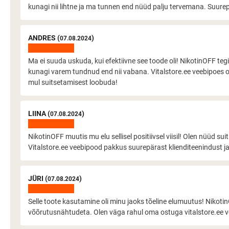
kunagi nii lihtne ja ma tunnen end nüüd palju tervemana. Suure
ANDRES (
)
07.08.2024
Ma ei suuda uskuda, kui efektiivne see toode oli! NikotinOFF tegi
kunagi varem tundnud end nii vabana. Vitalstore.ee veebipoes ost
mul suitsetamisest loobuda!
LIINA (
)
07.08.2024
NikotinOFF muutis mu elu sellisel positiivsel viisil! Olen nüüd sui
Vitalstore.ee veebipood pakkus suurepärast klienditeenindust ja k
JÜRI (
)
07.08.2024
Selle toote kasutamine oli minu jaoks tõeline elumuutus! Nikot
võõrutusnähtudeta. Olen väga rahul oma ostuga vitalstore.ee