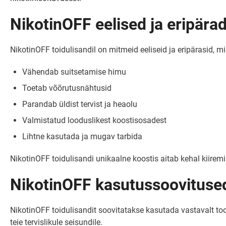
NikotinOFF eelised ja eripära
NikotinOFF toidulisandil on mitmeid eeliseid ja eripärasid,
Vähendab suitsetamise himu
Toetab võõrutusnähtusid
Parandab üldist tervist ja heaolu
Valmistatud looduslikest koostisosadest
Lihtne kasutada ja mugav tarbida
NikotinOFF toidulisandi unikaalne koostis aitab kehal kiir
NikotinOFF kasutussoovituse
NikotinOFF toidulisandit soovitatakse kasutada vastavalt toot
teie tervislikule seisundile.