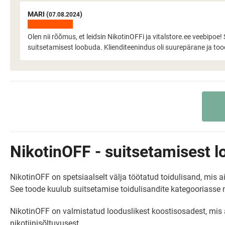
MARI (
)
07.08.2024
Olen nii rõõmus, et leidsin NikotinOFFi ja vitalstore.ee veebipo
suitsetamisest loobuda. Klienditeenindus oli suurepärane ja toode
NikotinOFF - suitsetamisest l
NikotinOFF on spetsiaalselt välja töötatud toidulisand, mis 
See toode kuulub suitsetamise toidulisandite kategooriasse
NikotinOFF on valmistatud looduslikest koostisosadest, mis
nikotiinisõltuvusest.