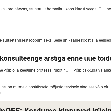
üks kord päevas, eelistatult hommikul koos klaasi veega. Oluline
e suitsetamisest loobumiseks. Selle unikaalne koostis ja eelised
a konsulteerige arstiga enne uue toi
 võib olla keeruline protsess. NikotinOFF võib pakkuda vajalikku 
el on mitmeid positiivseid mõjusid tervisele ning see võib olul
l.
inOFF: Korduma kippuvad küs