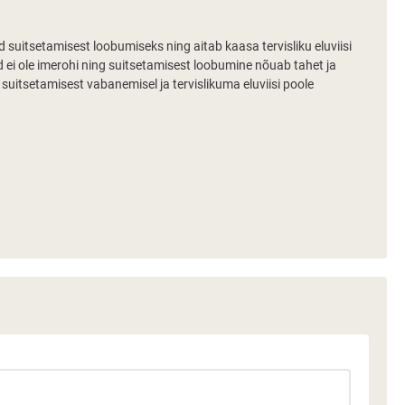
suitsetamisest loobumiseks ning aitab kaasa tervisliku eluviisi
d ei ole imerohi ning suitsetamisest loobumine nõuab tahet ja
suitsetamisest vabanemisel ja tervislikuma eluviisi poole