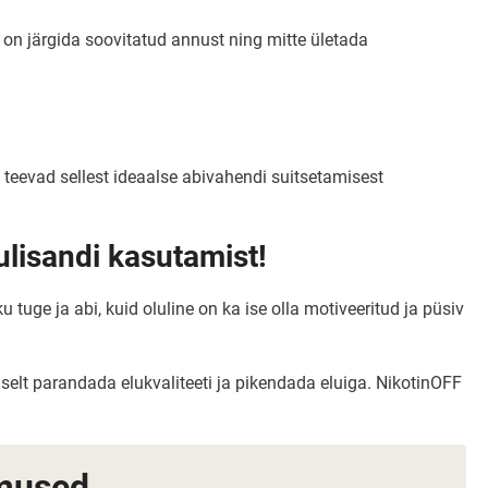
 on järgida soovitatud annust ning mitte ületada
 teevad sellest ideaalse abivahendi suitsetamisest
dulisandi kasutamist!
tuge ja abi, kuid oluline on ka ise olla motiveeritud ja püsiv
iselt parandada elukvaliteeti ja pikendada eluiga. NikotinOFF
imused