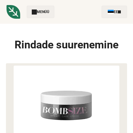
MENÜÜ
EE
Rindade suurenemine