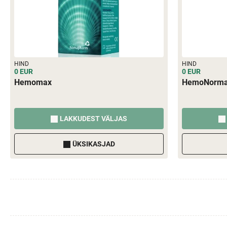
HIND
HIND
0 EUR
0 EUR
Hemomax
HemoNorma
LAKKUDEST VÄLJAS
ÜKSIKASJAD