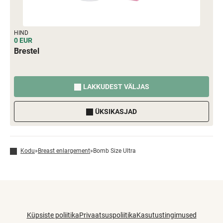
HIND
0 EUR
Brestel
LAKKUDEST VÄLJAS
ÜKSIKASJAD
Kodu
»
Breast enlargement
»
Bomb Size Ultra
Küpsiste poliitika
Privaatsuspoliitika
Kasutustingimused