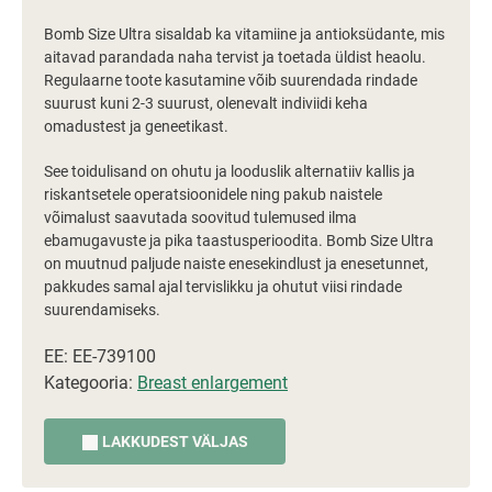
Bomb Size Ultra sisaldab ka vitamiine ja antioksüdante, mis
aitavad parandada naha tervist ja toetada üldist heaolu.
Regulaarne toote kasutamine võib suurendada rindade
suurust kuni 2-3 suurust, olenevalt indiviidi keha
omadustest ja geneetikast.
See toidulisand on ohutu ja looduslik alternatiiv kallis ja
riskantsetele operatsioonidele ning pakub naistele
võimalust saavutada soovitud tulemused ilma
ebamugavuste ja pika taastusperioodita. Bomb Size Ultra
on muutnud paljude naiste enesekindlust ja enesetunnet,
pakkudes samal ajal tervislikku ja ohutut viisi rindade
suurendamiseks.
EE: EE-739100
Kategooria:
Breast enlargement
LAKKUDEST VÄLJAS