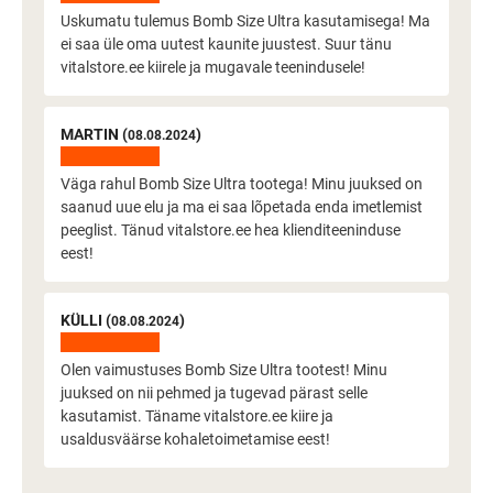
Uskumatu tulemus Bomb Size Ultra kasutamisega! Ma
ei saa üle oma uutest kaunite juustest. Suur tänu
vitalstore.ee kiirele ja mugavale teenindusele!
MARTIN (
)
08.08.2024
Väga rahul Bomb Size Ultra tootega! Minu juuksed on
saanud uue elu ja ma ei saa lõpetada enda imetlemist
peeglist. Tänud vitalstore.ee hea klienditeeninduse
eest!
KÜLLI (
)
08.08.2024
Olen vaimustuses Bomb Size Ultra tootest! Minu
juuksed on nii pehmed ja tugevad pärast selle
kasutamist. Täname vitalstore.ee kiire ja
usaldusväärse kohaletoimetamise eest!