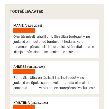
TOOTEÜLEVAATED
MARIS (
)
08.08.2024
Olen äärmiselt rahul Bomb Size Ultra tootega! Minu
juuksed on muutunud tunduvalt tihedamaks ja
tervemaks pärast selle kasutamist. Aitäh vitalstore.ee
kiire ja professionaalse teeninduse eest!
ANDRES (
)
08.08.2024
Bomb Size Ultra on tõeliselt imeline toode! Minu
juuksed on lõpuks saanud volüümi, mida olen alati
soovinud. Tänan vitalstore.ee suurepärase valiku eest!
KRISTIINA (
)
08.08.2024