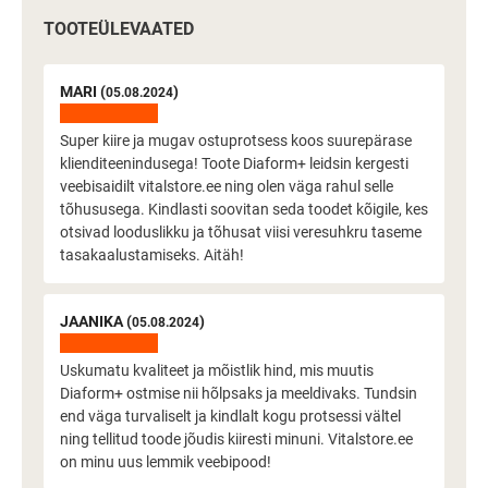
TOOTEÜLEVAATED
MARI (
)
05.08.2024
Super kiire ja mugav ostuprotsess koos suurepärase
klienditeenindusega! Toote Diaform+ leidsin kergesti
veebisaidilt vitalstore.ee ning olen väga rahul selle
tõhususega. Kindlasti soovitan seda toodet kõigile, kes
otsivad looduslikku ja tõhusat viisi veresuhkru taseme
tasakaalustamiseks. Aitäh!
JAANIKA (
)
05.08.2024
Uskumatu kvaliteet ja mõistlik hind, mis muutis
Diaform+ ostmise nii hõlpsaks ja meeldivaks. Tundsin
end väga turvaliselt ja kindlalt kogu protsessi vältel
ning tellitud toode jõudis kiiresti minuni. Vitalstore.ee
on minu uus lemmik veebipood!