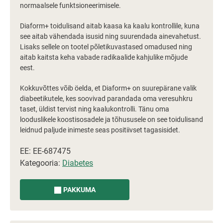
normaalsele funktsioneerimisele.
Diaform+ toidulisand aitab kaasa ka kaalu kontrollile, kuna
see aitab vähendada isusid ning suurendada ainevahetust.
Lisaks sellele on tootel põletikuvastased omadused ning
aitab kaitsta keha vabade radikaalide kahjulike mõjude
eest.
Kokkuvõttes võib öelda, et Diaform+ on suurepärane valik
diabeetikutele, kes soovivad parandada oma veresuhkru
taset, üldist tervist ning kaalukontrolli. Tänu oma
looduslikele koostisosadele ja tõhususele on see toidulisand
leidnud paljude inimeste seas positiivset tagasisidet.
EE: EE-687475
Kategooria:
Diabetes
PAKKUMA