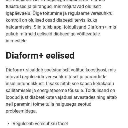
tüsistused ja piirangud, mis mõjutavad oluliselt
igapäevaelu. Õige toitumine ja regulaarne veresuhkru
kontroll on olulised osad diabeedi tervislikuks
haldamiseks. Siin tuleb appi toidulisand Diaform+, mis
pakub mitmeid eeliseid diabeediga võitlevatele
inimestele.
Diaform+ eelised
Diaform+ sisaldab spetsiaalselt valitud koostisosi, mis
aitavad reguleerida veresuhkru taset ja parandada
insuliinitundlikkust. Lisaks aitab see kaasa kehakaalu
säilitamisele ja energiataseme tõusule. Toidulisand on
loodud just diabeetikute vajadusi arvestades ning aitab
neil paremini toime tulla haigusega seotud
probleemidega.
Reguleerib veresuhkru taset