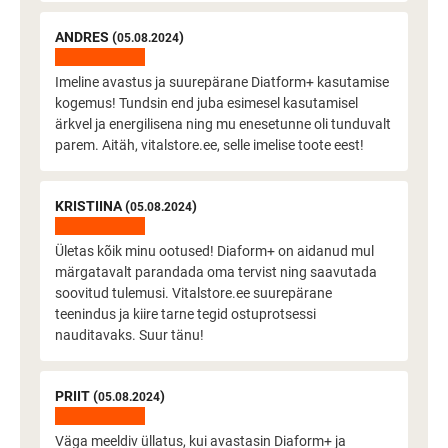
ANDRES (
)
05.08.2024
Imeline avastus ja suurepärane Diatform+ kasutamise
kogemus! Tundsin end juba esimesel kasutamisel
ärkvel ja energilisena ning mu enesetunne oli tunduvalt
parem. Aitäh, vitalstore.ee, selle imelise toote eest!
KRISTIINA (
)
05.08.2024
Ületas kõik minu ootused! Diaform+ on aidanud mul
märgatavalt parandada oma tervist ning saavutada
soovitud tulemusi. Vitalstore.ee suurepärane
teenindus ja kiire tarne tegid ostuprotsessi
nauditavaks. Suur tänu!
PRIIT (
)
05.08.2024
Väga meeldiv üllatus, kui avastasin Diaform+ ja