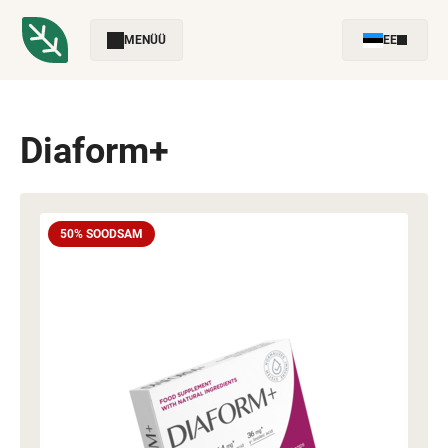
MENÜÜ
EE
Diaform+
50% SOODSAM