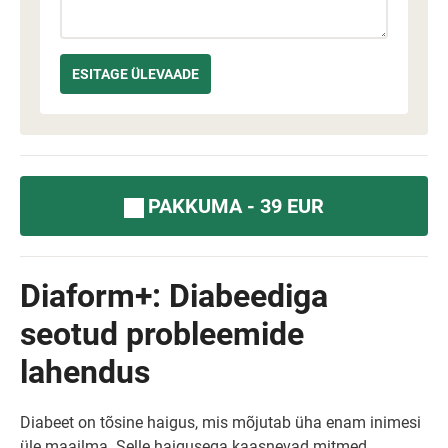
PAKKUMA - 39 EUR
Diaform+: Diabeediga
seotud probleemide
lahendus
Diabeet on tõsine haigus, mis mõjutab üha enam inimesi
üle maailma. Selle haigusega kaasnevad mitmed