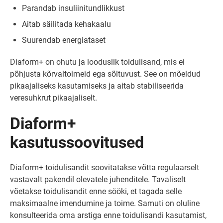
Parandab insuliinitundlikkust
Aitab säilitada kehakaalu
Suurendab energiataset
Diaform+ on ohutu ja looduslik toidulisand, mis ei
põhjusta kõrvaltoimeid ega sõltuvust. See on mõeldud
pikaajaliseks kasutamiseks ja aitab stabiliseerida
veresuhkrut pikaajaliselt.
Diaform+
kasutussoovitused
Diaform+ toidulisandit soovitatakse võtta regulaarselt
vastavalt pakendil olevatele juhenditele. Tavaliselt
võetakse toidulisandit enne sööki, et tagada selle
maksimaalne imendumine ja toime. Samuti on oluline
konsulteerida oma arstiga enne toidulisandi kasutamist,