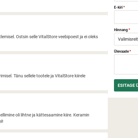
E-kiri
*
Hinnang
*
isel. Ostsin selle VitalStore veebipoest ja ei oleks
Ülevaade
*
sel. Tänu sellele tootele ja VitalStore kiirele
limine oli lihtne ja kättesaamine kiire. Keramin
l!