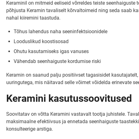
Keraminil on mitmeid eeliseid võrreldes teiste seenhaiguste t
põhjusta Keramin tavaliselt kõrvaltoimeid ning seda saab k
nahal kiiremini taastuda.
Tõhus lahendus naha seeninfektsioonidele
Looduslikud koostisosad
Ohutu kasutamiseks igas vanuses
Vähendab seenhaiguste kordumise riski
Keramin on saanud palju positiivset tagasisidet kasutajatelt
uuringutega, mis näitavad selle võimet võidelda erinevate s
Keramini kasutussoovitused
Soovitatav on võtta Keramini vastavalt tootja juhistele. Tav
maksimaalne efektiivsus ja ennetada seenhaiguste taastekkimis
konsulteerige arstiga.