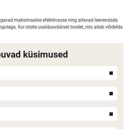
 tagavad maksimaalse efektiivsuse ning aitavad leevendada
gutega. Kui otsite usaldusväärset toodet, mis aitab võidelda
ppuvad küsimused