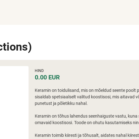
ctions)
HIND
0.00 EUR
Keramin on toidulisand, mis on mõeldud seente poolt 
sisaldab spetsiaalselt valitud koostisosi, mis aitavad
punetust ja põletikku nahal.
Keramin on tõhus lahendus seenhaiguste vastu, kuna se
omavaid koostisosi. Toode on ohutu kasutamiseks ning
Keramin toimib kiiresti ja tõhusalt, aidates nahal kiir