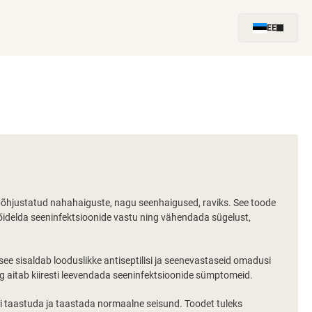
EE
põhjustatud nahahaiguste, nagu seenhaigused, raviks. See toode
 võidelda seeninfektsioonide vastu ning vähendada sügelust,
e sisaldab looduslikke antiseptilisi ja seenevastaseid omadusi
 aitab kiiresti leevendada seeninfektsioonide sümptomeid.
esti taastuda ja taastada normaalne seisund. Toodet tuleks