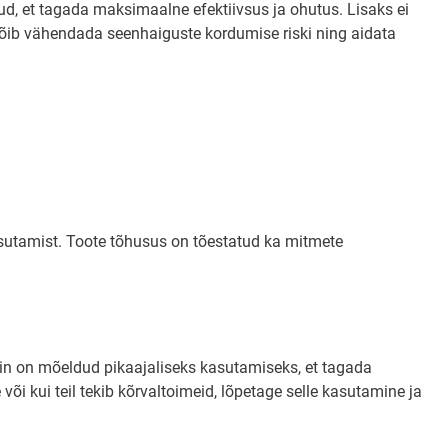
tud, et tagada maksimaalne efektiivsus ja ohutus. Lisaks ei
võib vähendada seenhaiguste kordumise riski ning aidata
kasutamist. Toote tõhusus on tõestatud ka mitmete
amin on mõeldud pikaajaliseks kasutamiseks, et tagada
õi kui teil tekib kõrvaltoimeid, lõpetage selle kasutamine ja