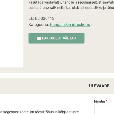
kasutada vastavalt juhendile ja regulaarselt, et saav
suurepärane valik neile, kes otsivad looduslikku ja tõ
EE: EE-336113
Kategooria:
Fungal skin infections
LAKKUDEST VÄLJAS
ÜLEVAADE
Nimetus
*
ne kogemus! Tootel on tõesti tõhusus kõigi ootuste