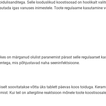
oidulisanditega. Selle looduslikud koostisosad on hoolikalt vali
asutada igas vanuses inimestele. Toote regulaarne kasutamine 
, kes on märganud olulist paranemist pärast selle regulaarset 
eentega, mis põhjustavad naha seeninfektsioone.
aliselt soovitatakse võtta üks tablett päevas koos toiduga. Ker
t. Kui teil on allergiline reaktsioon mõnele toote koostisosale v