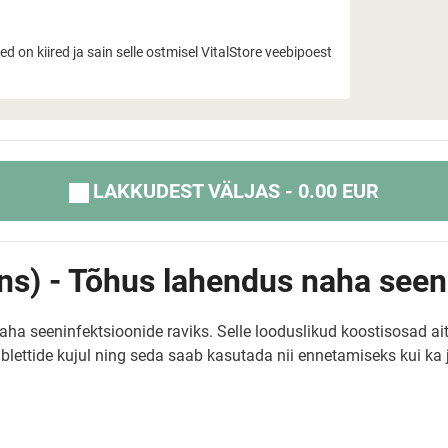
on kiired ja sain selle ostmisel VitalStore veebipoest
LAKKUDEST VÄLJAS - 0.00 EUR
ns) - Tõhus lahendus naha seen
naha seeninfektsioonide raviks. Selle looduslikud koostisosad a
ettide kujul ning seda saab kasutada nii ennetamiseks kui ka 