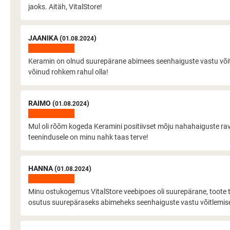
jaoks. Aitäh, VitalStore!
JAANIKA (
)
01.08.2024
Keramin on olnud suurepärane abimees seenhaiguste vastu võitlem
võinud rohkem rahul olla!
RAIMO (
)
01.08.2024
Mul oli rõõm kogeda Keramini positiivset mõju nahahaiguste ravimi
teenindusele on minu nahk taas terve!
HANNA (
)
01.08.2024
Minu ostukogemus VitalStore veebipoes oli suurepärane, toote tel
osutus suurepäraseks abimeheks seenhaiguste vastu võitlemise