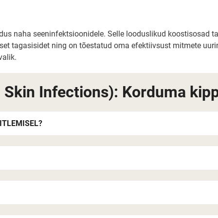
ndus naha seeninfektsioonidele. Selle looduslikud koostisosad
t tagasisidet ning on tõestatud oma efektiivsust mitmete uurin
alik.
 Skin Infections): Korduma ki
ITLEMISEL?