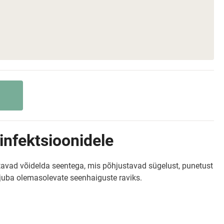
infektsioonidele
itavad võidelda seentega, mis põhjustavad sügelust, punetust
juba olemasolevate seenhaiguste raviks.