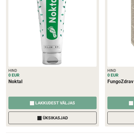
HIND
HIND
0 EUR
0 EUR
Noktal
FungoZdrav
LAKKUDEST VÄLJAS
ÜKSIKASJAD