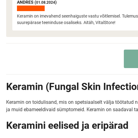
ANDRES (
)
01.08.2024
Keramin on imevahend seenhaiguste vastu võitlemisel. Tulemused 
suurepärase teeninduse osaliseks. Aitäh, VitalStore!
Keramin (Fungal Skin Infectio
Keramin on toidulisand, mis on spetsiaalselt välja töötatud 
ja muid ebameeldivaid sümptomeid. Keramin on saadaval tabl
Keramini eelised ja eripärad