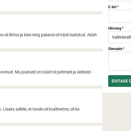
E-kiri
*
Hinnang
*
oli lihtne ja kiire ning pakend oli hästi kaitstud. Aitäh
Ülevaade
*
vinud. Mu juuksed on nüüd nii pehmed ja siidised -
isaks sellele, et toode oli kvaliteetne, oli ka