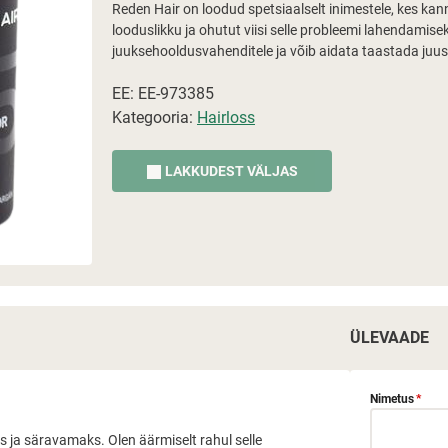
Reden Hair on loodud spetsiaalselt inimestele, kes kan
looduslikku ja ohutut viisi selle probleemi lahendamisek
juuksehooldusvahenditele ja võib aidata taastada juust
EE: EE-973385
Kategooria:
Hairloss
LAKKUDEST VÄLJAS
ÜLEVAADE
Nimetus
*
 ja säravamaks. Olen äärmiselt rahul selle