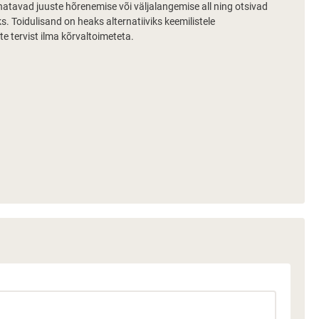
natavad juuste hõrenemise või väljalangemise all ning otsivad
s. Toidulisand on heaks alternatiiviks keemilistele
e tervist ilma kõrvaltoimeteta.