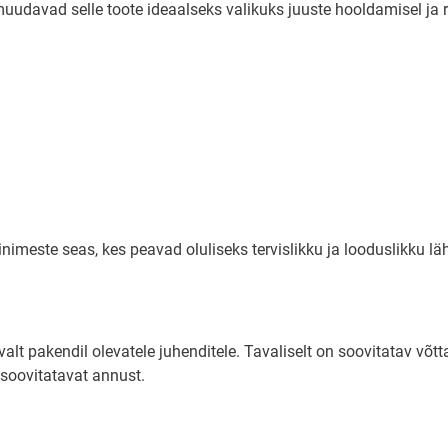
uudavad selle toote ideaalseks valikuks juuste hooldamisel ja ra
nimeste seas, kes peavad oluliseks tervislikku ja looduslikku l
alt pakendil olevatele juhenditele. Tavaliselt on soovitatav võ
a soovitatavat annust.