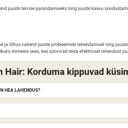
hend juuste tervise parandamiseks ning juuste kasvu soodustami
e ja tõhus vahend juuste probleemide lahendamisel ning juuste 
ikuks inimeste seas, kes soovivad leida efektiivset lahendust j
 Hair: Korduma kippuvad küsi
 ON HEA LAHENDUS?