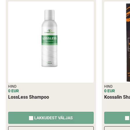
HIND
HIND
0 EUR
0 EUR
LossLess Shampoo
Kossalin S
LAKKUDEST VÄLJAS