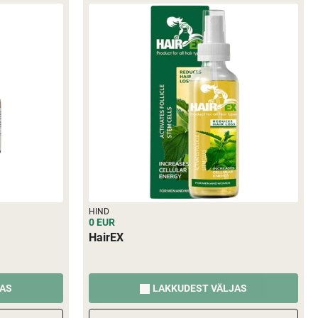
HIND
0 EUR
HairEX
JAS
LAKKUDEST VÄLJAS