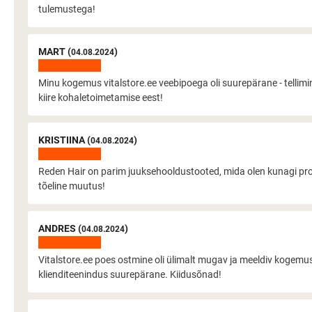
tulemustega!
MART (
)
04.08.2024
Minu kogemus vitalstore.ee veebipoega oli suurepärane - tellimine 
kiire kohaletoimetamise eest!
KRISTIINA (
)
04.08.2024
Reden Hair on parim juuksehooldustooted, mida olen kunagi proo
tõeline muutus!
ANDRES (
)
04.08.2024
Vitalstore.ee poes ostmine oli ülimalt mugav ja meeldiv kogemus. L
klienditeenindus suurepärane. Kiidusõnad!