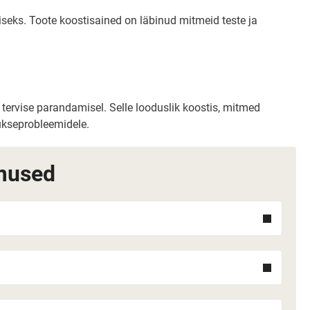
seks. Toote koostisained on läbinud mitmeid teste ja
tervise parandamisel. Selle looduslik koostis, mitmed
uukseprobleemidele.
mused