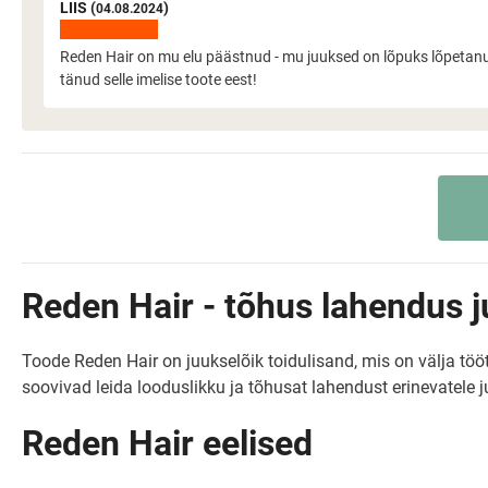
LIIS (
)
04.08.2024
Reden Hair on mu elu päästnud - mu juuksed on lõpuks lõpetanud
tänud selle imelise toote eest!
Reden Hair - tõhus lahendus 
Toode Reden Hair on juukselõik toidulisand, mis on välja tö
soovivad leida looduslikku ja tõhusat lahendust erinevatele 
Reden Hair eelised