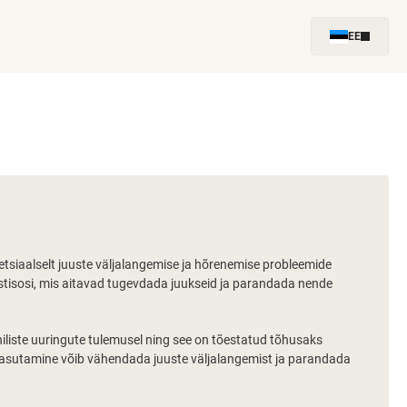
EE
etsiaalselt juuste väljalangemise ja hõrenemise probleemide
stisosi, mis aitavad tugevdada juukseid ja parandada nende
niliste uuringute tulemusel ning see on tõestatud tõhusaks
 kasutamine võib vähendada juuste väljalangemist ja parandada