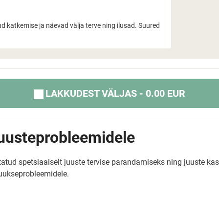
 katkemise ja näevad välja terve ning ilusad. Suured
LAKKUDEST VÄLJAS - 0.00 EUR
juusteprobleemidele
ötatud spetsiaalselt juuste tervise parandamiseks ning juuste k
juukseprobleemidele.