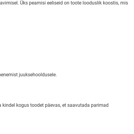
vimisel. Üks peamisi eeliseid on toote looduslik koostis, mis
ähenemist juuksehooldusele.
tta kindel kogus toodet päevas, et saavutada parimad