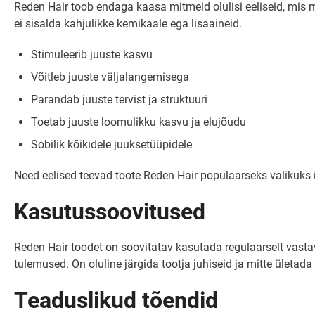
Reden Hair toob endaga kaasa mitmeid olulisi eeliseid, mis m
ei sisalda kahjulikke kemikaale ega lisaaineid.
Stimuleerib juuste kasvu
Võitleb juuste väljalangemisega
Parandab juuste tervist ja struktuuri
Toetab juuste loomulikku kasvu ja elujõudu
Sobilik kõikidele juuksetüüpidele
Need eelised teevad toote Reden Hair populaarseks valikuks i
Kasutussoovitused
Reden Hair toodet on soovitatav kasutada regulaarselt vastav
tulemused. On oluline järgida tootja juhiseid ja mitte ületad
Teaduslikud tõendid