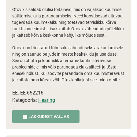
Otovix sisaldab olulisi toitaineid, mis on vajalikud kuulmise
säilitamiseks ja parandamiseks. Need koostisosad aitavad
tugevdada kuulmekäiku ning toetavad tervislikku kõrva
funktsioneerimist. Lisaks aitab Otovix vähendada põletikku
ja kaitseb kõrva keskkonna kahjulike mõjude eest.
Otovix on tõestatud tõhusaks lahenduseks ärakuulamisele
ning on saanud paljude inimeste heakskiidu ja usalduse.
See on ohutu ja looduslik alternatiiv kuulmisteravuse
probleemidele, mis võib parandada elukvaliteeti ja tõsta
enesekindlust. Kui soovite parandada oma kuulmisteravust
ja kaitsta oma kõrvu, võib Otovix olla just see, mida otsite.
EE: EE-652216
Kategooria:
Hearing
LAKKUDEST VÄLJAS