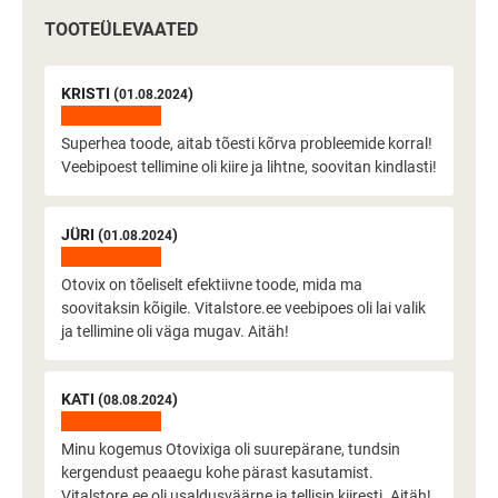
TOOTEÜLEVAATED
KRISTI (
)
01.08.2024
Superhea toode, aitab tõesti kõrva probleemide korral!
Veebipoest tellimine oli kiire ja lihtne, soovitan kindlasti!
JÜRI (
)
01.08.2024
Otovix on tõeliselt efektiivne toode, mida ma
soovitaksin kõigile. Vitalstore.ee veebipoes oli lai valik
ja tellimine oli väga mugav. Aitäh!
KATI (
)
08.08.2024
Minu kogemus Otovixiga oli suurepärane, tundsin
kergendust peaaegu kohe pärast kasutamist.
Vitalstore.ee oli usaldusväärne ja tellisin kiiresti. Aitäh!