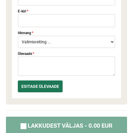
E-kiri
*
Hinnang
*
Ülevaade
*
LAKKUDEST VÄLJAS - 0.00 EUR