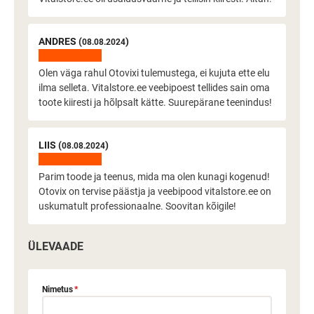
ANDRES (
)
08.08.2024
Olen väga rahul Otovixi tulemustega, ei kujuta ette elu
ilma selleta. Vitalstore.ee veebipoest tellides sain oma
toote kiiresti ja hõlpsalt kätte. Suurepärane teenindus!
LIIS (
)
08.08.2024
Parim toode ja teenus, mida ma olen kunagi kogenud!
Otovix on tervise päästja ja veebipood vitalstore.ee on
uskumatult professionaalne. Soovitan kõigile!
ÜLEVAADE
Nimetus
*