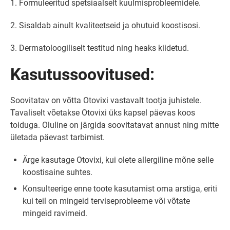
1. Formuleeritud spetsiaalselt kuulmisprobleemidele.
2. Sisaldab ainult kvaliteetseid ja ohutuid koostisosi.
3. Dermatoloogiliselt testitud ning heaks kiidetud.
Kasutussoovitused:
Soovitatav on võtta Otovixi vastavalt tootja juhistele.
Tavaliselt võetakse Otovixi üks kapsel päevas koos
toiduga. Oluline on järgida soovitatavat annust ning mitte
ületada päevast tarbimist.
Ärge kasutage Otovixi, kui olete allergiline mõne selle
koostisaine suhtes.
Konsulteerige enne toote kasutamist oma arstiga, eriti
kui teil on mingeid terviseprobleeme või võtate
mingeid ravimeid.