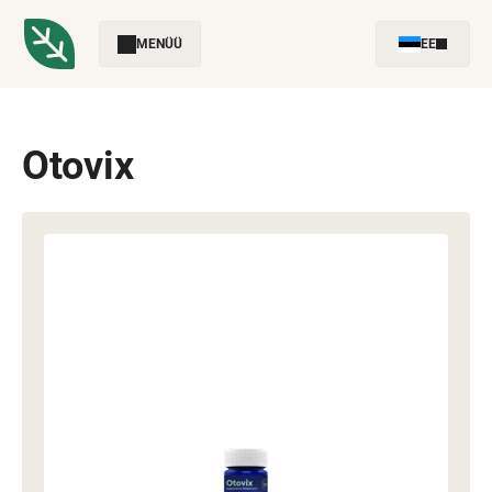
MENÜÜ
EE
Otovix