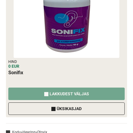
HIND
0 EUR
Sonifix
LAKKUDEST VÄLJAS
ÜKSIKASJAD
Kodu
»
Hearing
»
Otovix