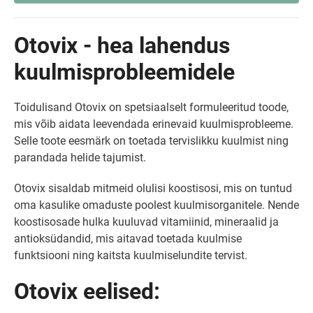
Otovix - hea lahendus
kuulmisprobleemidele
Toidulisand Otovix on spetsiaalselt formuleeritud toode,
mis võib aidata leevendada erinevaid kuulmisprobleeme.
Selle toote eesmärk on toetada tervislikku kuulmist ning
parandada helide tajumist.
Otovix sisaldab mitmeid olulisi koostisosi, mis on tuntud
oma kasulike omaduste poolest kuulmisorganitele. Nende
koostisosade hulka kuuluvad vitamiinid, mineraalid ja
antioksüdandid, mis aitavad toetada kuulmise
funktsiooni ning kaitsta kuulmiselundite tervist.
Otovix eelised: