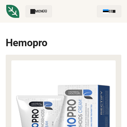
MENÜÜ
EE
Hemopro