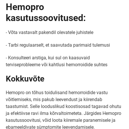
Hemopro
kasutussoovitused:
- Võta vastavalt pakendil olevatele juhistele
- Tarbi regulaarselt, et saavutada parimaid tulemusi
- Konsulteeri arstiga, kui sul on kaasuvaid
terviseprobleeme või kahtlusi hemorroidide suhtes
Kokkuvõte
Hemopro on tõhus toidulisand hemorroidide vastu
võitlemiseks, mis pakub leevendust ja kiirendab
taastumist. Selle looduslikud koostisosad tagavad ohutu
ja efektiivse ravi ilma kõrvaltoimeteta. Järgides Hemopro
kasutussoovitusi, võid loota kiiremale paranemisele ja
ebameeldivate sümptomite leevendamisele.