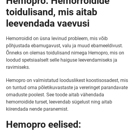
Hemopro: Hemorroidide
toidulisand, mis aitab
leevendada vaevusi
Hemorroidid on üsna levinud probleem, mis võib
põhjustada ebamugavust, valu ja muud ebameeldivust.
Õnneks on olemas toidulisand nimega Hemopro, mis on
loodud spetsiaalselt selle haiguse leevendamiseks ja
ravimiseks.
Hemopro on valmistatud looduslikest koostisosadest, mis
on tuntud oma põletikuvastaste ja vereringet parandavate
omaduste poolest. See toode aitab vähendada
hemorroidide turset, leevendab sügelust ning aitab
kiirendada nende paranemist.
Hemopro eelised: