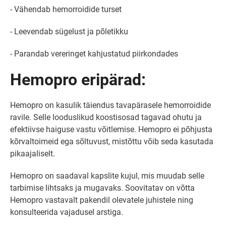
- Vähendab hemorroidide turset
- Leevendab sügelust ja põletikku
- Parandab vereringet kahjustatud piirkondades
Hemopro eripärad:
Hemopro on kasulik täiendus tavapärasele hemorroidide
ravile. Selle looduslikud koostisosad tagavad ohutu ja
efektiivse haiguse vastu võitlemise. Hemopro ei põhjusta
kõrvaltoimeid ega sõltuvust, mistõttu võib seda kasutada
pikaajaliselt.
Hemopro on saadaval kapslite kujul, mis muudab selle
tarbimise lihtsaks ja mugavaks. Soovitatav on võtta
Hemopro vastavalt pakendil olevatele juhistele ning
konsulteerida vajadusel arstiga.