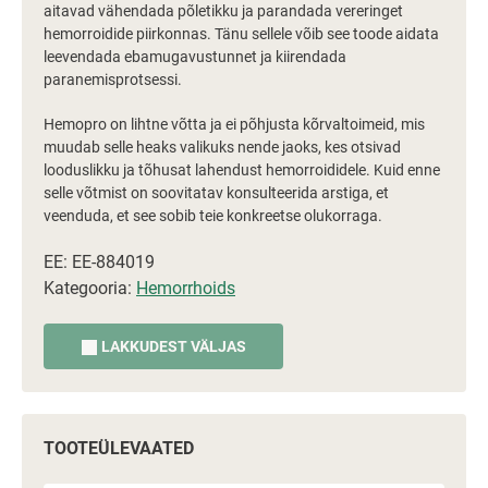
aitavad vähendada põletikku ja parandada vereringet
hemorroidide piirkonnas. Tänu sellele võib see toode aidata
leevendada ebamugavustunnet ja kiirendada
paranemisprotsessi.
Hemopro on lihtne võtta ja ei põhjusta kõrvaltoimeid, mis
muudab selle heaks valikuks nende jaoks, kes otsivad
looduslikku ja tõhusat lahendust hemorroididele. Kuid enne
selle võtmist on soovitatav konsulteerida arstiga, et
veenduda, et see sobib teie konkreetse olukorraga.
EE: EE-884019
Kategooria:
Hemorrhoids
LAKKUDEST VÄLJAS
TOOTEÜLEVAATED