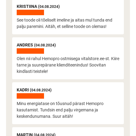
KRISTIINA (
)
04.08.2024
See toode oli tõeliselt imeline ja aitas mul tunda end
palju paremini. Aitäh, et selline toode on olemas!
ANDRES (
)
04.08.2024
Olen nii rahul Hemopro ostmisega vitalstore.ee-st. Kiire
tarne ja suurepärane klienditeenindus! Soovitan
kindlasti teistele!
KADRI (
)
04.08.2024
Minu energiatase on tõusnud pärast Hemopro
kasutamist. Tundsin end palju virgemana ja
keskendunumana. Suur aitäh!
MARTIN (
)
04.08.2024