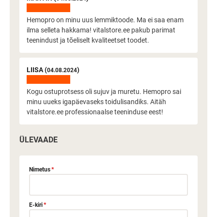
Hemopro on minu uus lemmiktoode. Ma ei saa enam
ilma selleta hakkama! vitalstore.ee pakub parimat
teenindust ja tõeliselt kvaliteetset toodet.
LIISA (
)
04.08.2024
Kogu ostuprotsess oli sujuv ja muretu. Hemopro sai
minu uueks igapäevaseks toidulisandiks. Aitäh
vitalstore.ee professionaalse teeninduse eest!
ÜLEVAADE
Nimetus
*
E-kiri
*