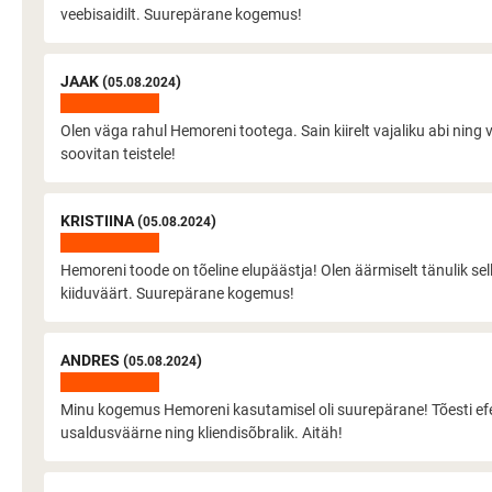
veebisaidilt. Suurepärane kogemus!
JAAK (
)
05.08.2024
Olen väga rahul Hemoreni tootega. Sain kiirelt vajaliku abi ning v
soovitan teistele!
KRISTIINA (
)
05.08.2024
Hemoreni toode on tõeline elupäästja! Olen äärmiselt tänulik selle
kiiduväärt. Suurepärane kogemus!
ANDRES (
)
05.08.2024
Minu kogemus Hemoreni kasutamisel oli suurepärane! Tõesti efekt
usaldusväärne ning kliendisõbralik. Aitäh!