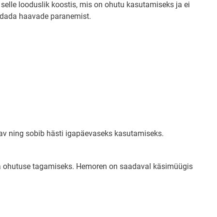
elle looduslik koostis, mis on ohutu kasutamiseks ja ei
endada haavade paranemist.
atav ning sobib hästi igapäevaseks kasutamiseks.
se ja ohutuse tagamiseks. Hemoren on saadaval käsimüügis