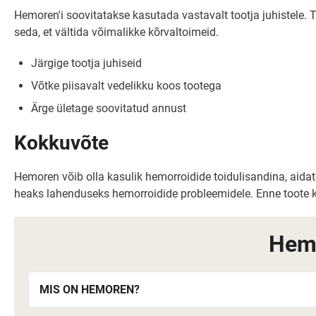
Hemoren'i soovitatakse kasutada vastavalt tootja juhistele. 
seda, et vältida võimalikke kõrvaltoimeid.
Järgige tootja juhiseid
Võtke piisavalt vedelikku koos tootega
Ärge ületage soovitatud annust
Kokkuvõte
Hemoren võib olla kasulik hemorroidide toidulisandina, ai
heaks lahenduseks hemorroidide probleemidele. Enne toote kas
Hemo
MIS ON HEMOREN?