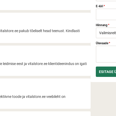
E-kiri
*
Hinnang
*
italstore.ee pakub tõeliselt head teenust. Kindlasti
Ülevaade
*
 leidmise eest ja vitalstore.ee klientideenindus on igati
iivne toode ja vitalstore.ee veebileht on