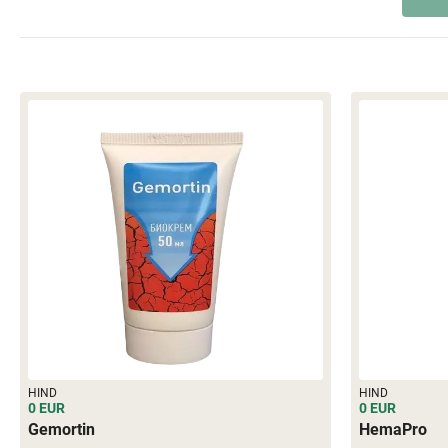
HIND
HIND
0 EUR
0 EUR
Gemortin
HemaPro