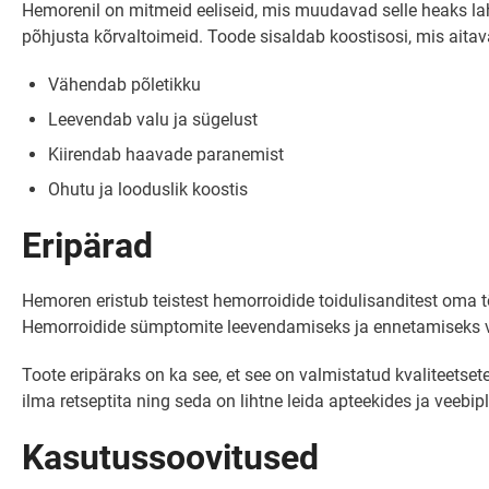
Hemorenil on mitmeid eeliseid, mis muudavad selle heaks lah
põhjusta kõrvaltoimeid. Toode sisaldab koostisosi, mis aita
Vähendab põletikku
Leevendab valu ja sügelust
Kiirendab haavade paranemist
Ohutu ja looduslik koostis
Eripärad
Hemoren eristub teistest hemorroidide toidulisanditest oma 
Hemorroidide sümptomite leevendamiseks ja ennetamiseks v
Toote eripäraks on ka see, et see on valmistatud kvaliteets
ilma retseptita ning seda on lihtne leida apteekides ja veebip
Kasutussoovitused