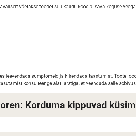
Tavaliselt võetakse toodet suu kaudu koos piisava koguse veega.
dates leevendada sümptomeid ja kiirendada taastumist. Toote l
utamist konsulteerige alati arstiga, et veenduda selle sobivuse
ren: Korduma kippuvad küsi