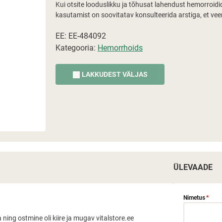
Kui otsite looduslikku ja tõhusat lahendust hemorroidide
kasutamist on soovitatav konsulteerida arstiga, et veen
EE: EE-484092
Kategooria:
Hemorrhoids
LAKKUDEST VÄLJAS
ÜLEVAADE
Nimetus
*
ing ostmine oli kiire ja mugav vitalstore.ee