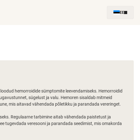
EE
lt loodud hemorroidide sümptomite leevendamiseks. Hemorroidid
ugavustunnet, sügelust ja valu. Hemoren sisaldab mitmeid
pune, mis aitavad vähendada põletikku ja parandada vereringet.
iseks. Regulaarne tarbimine aitab vähendada paistetust ja
see tugevdada veresooni ja parandada seedimist, mis omakorda