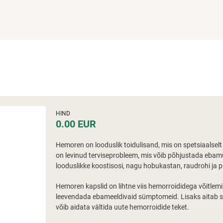
HIND
0.00 EUR
Hemoren on looduslik toidulisand, mis on spetsiaalse
on levinud terviseprobleem, mis võib põhjustada ebam
looduslikke koostisosi, nagu hobukastan, raudrohi ja 
Hemoren kapslid on lihtne viis hemorroididega võitlem
leevendada ebameeldivaid sümptomeid. Lisaks aitab 
võib aidata vältida uute hemorroidide teket.