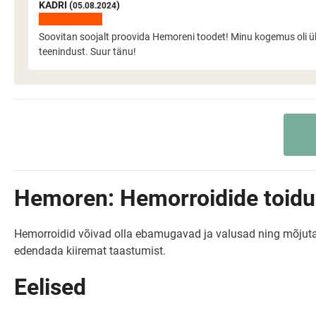
KADRI (
)
05.08.2024
Soovitan soojalt proovida Hemoreni toodet! Minu kogemus oli üli
teenindust. Suur tänu!
Hemoren: Hemorroidide toidu
Hemorroidid võivad olla ebamugavad ja valusad ning mõjutad
edendada kiiremat taastumist.
Eelised