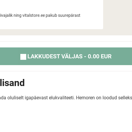
vajalik ning vitalstore.ee pakub suurepärast
LAKKUDEST VÄLJAS - 0.00 EUR
lisand
a oluliselt igapäevast elukvaliteeti. Hemoren on loodud sellek