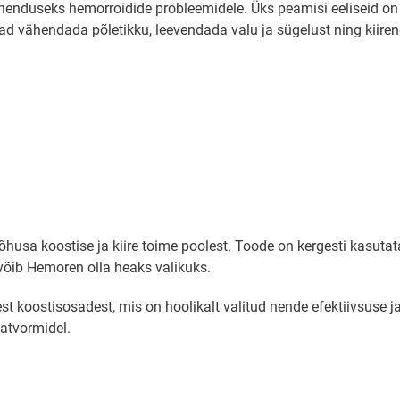
enduseks hemorroidide probleemidele. Üks peamisi eeliseid on s
vad vähendada põletikku, leevendada valu ja sügelust ning kiir
tõhusa koostise ja kiire toime poolest. Toode on kergesti kasut
õib Hemoren olla heaks valikuks.
etest koostisosadest, mis on hoolikalt valitud nende efektiivsu
latvormidel.