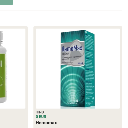
HIND
0 EUR
Hemomax