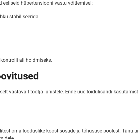
d eeliseid hüpertensiooni vastu võitlemisel:
hku stabiliseerida
kontrolli all hoidmiseks.
oovitused
elt vastavalt tootja juhistele. Enne uue toidulisandi kasutamist k
nditest oma looduslike koostisosade ja tõhususe poolest. Tänu u
midele.