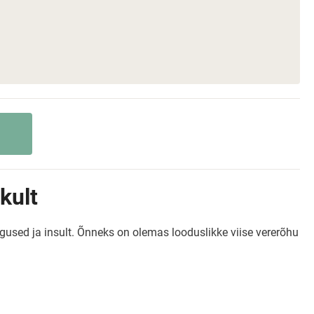
kult
used ja insult. Õnneks on olemas looduslikke viise vererõhu