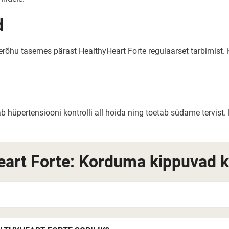
d
hu tasemes pärast HealthyHeart Forte regulaarset tarbimist. Kom
b hüpertensiooni kontrolli all hoida ning toetab südame tervist. 
eart Forte: Korduma kippuvad 