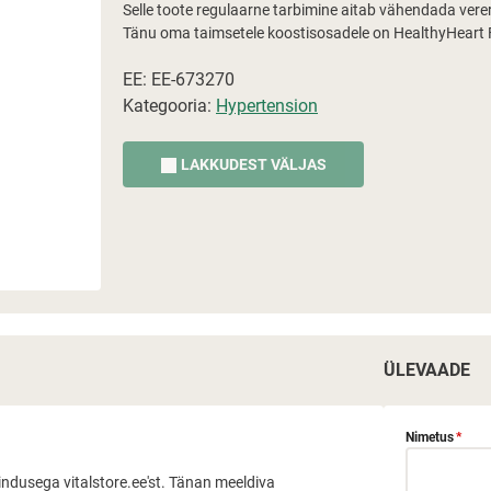
Selle toote regulaarne tarbimine aitab vähendada ver
Tänu oma taimsetele koostisosadele on HealthyHeart Fo
EE: EE-673270
Kategooria:
Hypertension
LAKKUDEST VÄLJAS
ÜLEVAADE
Nimetus
*
indusega vitalstore.ee'st. Tänan meeldiva