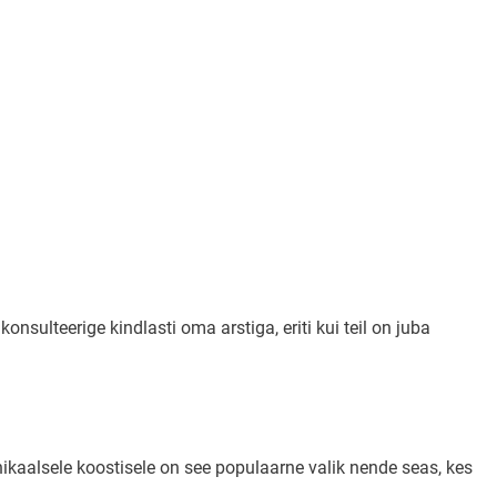
onsulteerige kindlasti oma arstiga, eriti kui teil on juba
nikaalsele koostisele on see populaarne valik nende seas, kes