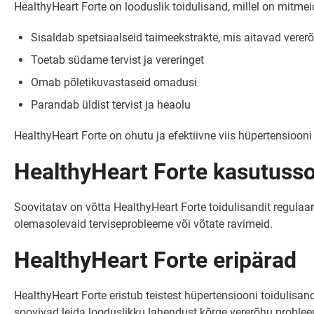
HealthyHeart Forte on looduslik toidulisand, millel on mitmei
Sisaldab spetsiaalseid taimeekstrakte, mis aitavad vererõ
Toetab südame tervist ja vereringet
Omab põletikuvastaseid omadusi
Parandab üldist tervist ja heaolu
HealthyHeart Forte on ohutu ja efektiivne viis hüpertensiooni 
HealthyHeart Forte kasutuss
Soovitatav on võtta HealthyHeart Forte toidulisandit regulaars
olemasolevaid terviseprobleeme või võtate ravimeid.
HealthyHeart Forte eripärad
HealthyHeart Forte eristub teistest hüpertensiooni toidulisa
soovivad leida looduslikku lahendust kõrge vererõhu problee