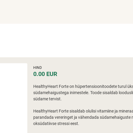
HIND
0.00 EUR
HealthyHeart Forte on hüpertensioonitoodete turul üks
südamehaigustega inimestele. Toode sisaldab looduslik
südame tervist.
HealthyHeart Forte sisaldab olulisi vitamiine ja miner
parandada vereringet ja vähendada südamehaiguste ris
oksüdatiivse stressi eest.