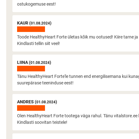
ostukogemuse eest!
KAUR (
)
01.08.2024
Toode HealthyHeart Forte ületas kõik mu ootused! Kiire tarne ja
Kindlasti tellin siit veel!
LIINA (
)
01.08.2024
Tänu HealthyHeart Forte'le tunnen end energilisemana kui kuna
suurepärase teeninduse eest!
ANDRES (
)
01.08.2024
Olen HealthyHeart Forte tootega väga rahul. Tänu vitalstore.ee ki
Kindlasti soovitan teistele!