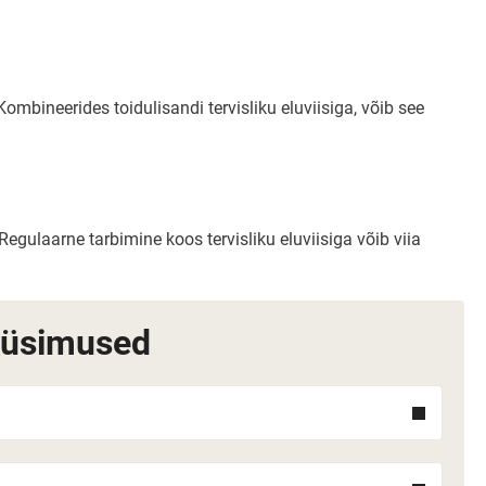
bineerides toidulisandi tervisliku eluviisiga, võib see
Regulaarne tarbimine koos tervisliku eluviisiga võib viia
küsimused