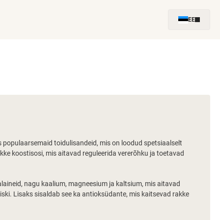
EE
 populaarsemaid toidulisandeid, mis on loodud spetsiaalselt
ke koostisosi, mis aitavad reguleerida vererõhku ja toetavad
aalaineid, nagu kaalium, magneesium ja kaltsium, mis aitavad
ki. Lisaks sisaldab see ka antioksüdante, mis kaitsevad rakke