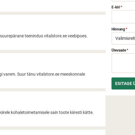
E-kiri
*
Hinnang
*
 suurepärane teenindus vitalstore.ee veebipoes.
Ülevaade
*
gi varem. Suur tänu vitalstore.ee meeskonnale
irele kohaletoimetamisele sain toote kiiresti kätte.