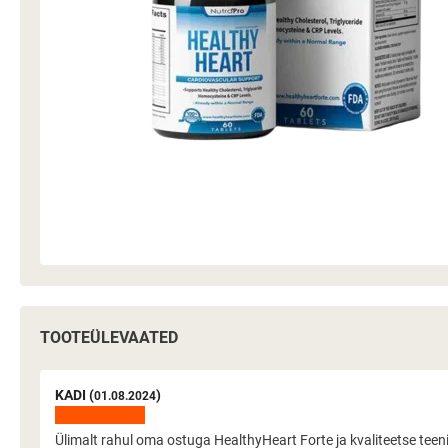
TOOTEÜLEVAATED
KADI (
)
01.08.2024
Ülimalt rahul oma ostuga HealthyHeart Forte ja kvaliteetse teen