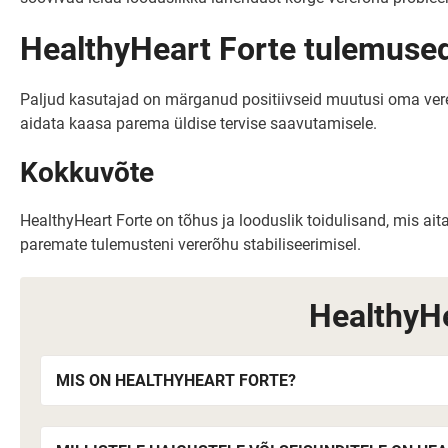
HealthyHeart Forte tulemuse
Paljud kasutajad on märganud positiivseid muutusi oma vererõ
aidata kaasa parema üldise tervise saavutamisele.
Kokkuvõte
HealthyHeart Forte on tõhus ja looduslik toidulisand, mis aita
paremate tulemusteni vererõhu stabiliseerimisel.
HealthyH
MIS ON HEALTHYHEART FORTE?