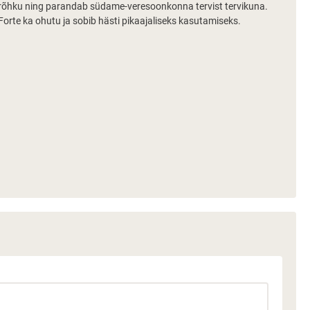
erõhku ning parandab südame-veresoonkonna tervist tervikuna.
rte ka ohutu ja sobib hästi pikaajaliseks kasutamiseks.