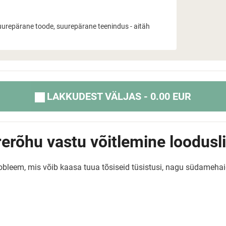
uurepärane toode, suurepärane teenindus - aitäh
LAKKUDEST VÄLJAS - 0.00 EUR
erõhu vastu võitlemine loodusli
bleem, mis võib kaasa tuua tõsiseid tüsistusi, nagu südamehaig