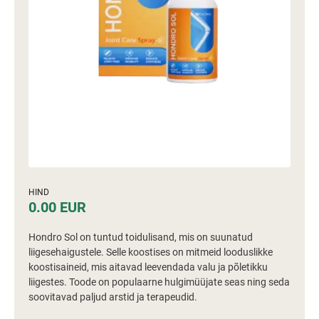
HIND
0.00 EUR
Hondro Sol on tuntud toidulisand, mis on suunatud
liigesehaigustele. Selle koostises on mitmeid looduslikke
koostisaineid, mis aitavad leevendada valu ja põletikku
liigestes. Toode on populaarne hulgimüüjate seas ning seda
soovitavad paljud arstid ja terapeudid.