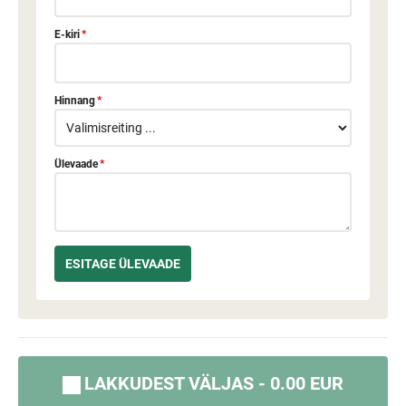
E-kiri
*
Hinnang
*
Ülevaade
*
LAKKUDEST VÄLJAS - 0.00 EUR