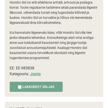
Hondro Sol on eriti efektiivne artriidi, artroosi ja podagra
korral. Toote regulaarne tarbimine aitab parandada liigeste
liikuvust, vähendada turset ning tugevdada kõhreid ja
luukoe. Hondro Sol on turvaline ja tõhus viis leevendada
liigesevalusid ilma kõrvaltoimeteta.
Kui kannatate liigesevalu käes, võib Hondro Sol olla teie
jaoks ideaalne lahendus. Konsulteerige alati oma arstiga
enne uue toidulisandi kasutamist ning järgige tootja
soovitatud annustamisjuhiseid. Kaaluge Hondro Sol
kasutamist osana tervislikust eluviisist ning liigeste
tugevdamise programmist.
EE: EE-985838
Kategooria:
Joints
LAKKUDEST VÄLJAS