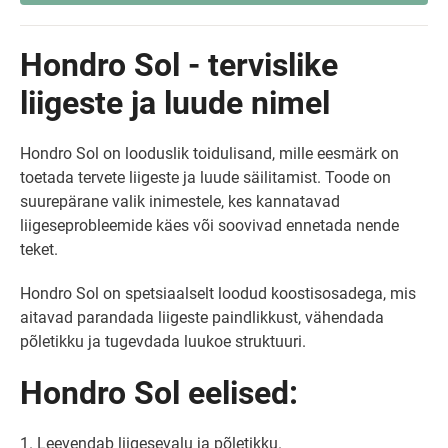
Hondro Sol - tervislike
liigeste ja luude nimel
Hondro Sol on looduslik toidulisand, mille eesmärk on
toetada tervete liigeste ja luude säilitamist. Toode on
suurepärane valik inimestele, kes kannatavad
liigeseprobleemide käes või soovivad ennetada nende
teket.
Hondro Sol on spetsiaalselt loodud koostisosadega, mis
aitavad parandada liigeste paindlikkust, vähendada
põletikku ja tugevdada luukoe struktuuri.
Hondro Sol eelised:
1. Leevendab liigesevalu ja põletikku.