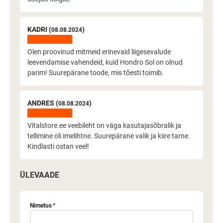
KADRI (
)
08.08.2024
Olen proovinud mitmeid erinevaid liigesevalude
leevendamise vahendeid, kuid Hondro Sol on olnud
parim! Suurepärane toode, mis tõesti toimib.
ANDRES (
)
08.08.2024
Vitalstore.ee veebileht on väga kasutajasõbralik ja
tellimine oli imelihtne. Suurepärane valik ja kiire tarne.
Kindlasti ostan veel!
ÜLEVAADE
Nimetus
*