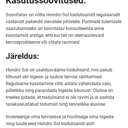
Kasutussoovitused:
Soovitatav on võtta Hondro Sol toidulisandit regulaarselt
vastavalt pakendil olevatele juhistele. Parimate tulemuste
saavutamiseks on soovitatav konsulteerida enne
kasutamist arstiga, eriti kui teil on olemasolevaid
terviseprobleeme või võtate ravimeid.
Järeldus:
Hondro Sol on usaldusväärne toidulisand, mis pakub
tõhusat abi liigese- ja luukoe tervise säilitamisel.
Regulaarne kasutamine võib aidata vähendada valu,
põletikku ning parandada liigeste liikuvust. Oluline on
meeles pidada, et toidulisand ei ole ravim ja ei asenda
tasakaalustatud toitumist ning tervislikke eluviise.
Investeerige oma tervisesse ja hoolitsege oma liigeste
ning luude eest Hondro Sol toidulisandi abil!