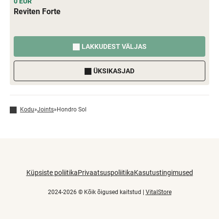
0 EUR
Reviten Forte
LAKKUDEST VÄLJAS
ÜKSIKASJAD
Kodu
»
Joints
»
Hondro Sol
Küpsiste poliitika
Privaatsuspoliitika
Kasutustingimused
2024-2026 © Kõik õigused kaitstud |
VitalStore