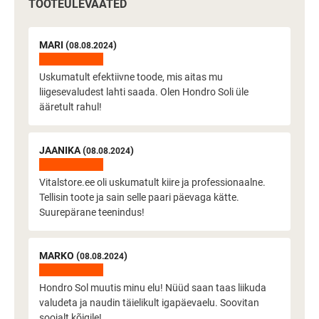
TOOTEÜLEVAATED
MARI (
)
08.08.2024
Uskumatult efektiivne toode, mis aitas mu
liigesevaludest lahti saada. Olen Hondro Soli üle
ääretult rahul!
JAANIKA (
)
08.08.2024
Vitalstore.ee oli uskumatult kiire ja professionaalne.
Tellisin toote ja sain selle paari päevaga kätte.
Suurepärane teenindus!
MARKO (
)
08.08.2024
Hondro Sol muutis minu elu! Nüüd saan taas liikuda
valudeta ja naudin täielikult igapäevaelu. Soovitan
soojalt kõigile!