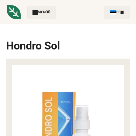
MENÜÜ
EE
Hondro Sol