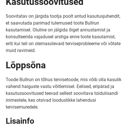
Kasutussoovitused
Soovitatav on järgida tootja poolt antud kasutusjuhendit,
et saavutada parimad tulemused toote Bullrun
kasutamisel. Oluline on jälgida õiget annustamist ja
konsulteerida vajadusel arstiga enne toote kasutamist,
eriti kui teil on olemasolevaid terviseprobleeme või võtate
muid ravimeid.
Lõppsõna
Toode Bullrun on tõhus tervisetoode, mis võib olla kasulik
vahend haiguste vastu võitlemisel. Eelised, eripärad ja
kasutussoovitused teevad sellest soovitava toidulisandi
inimestele, kes otsivad looduslikke lahendusi
tervisemuredele.
Lisainfo