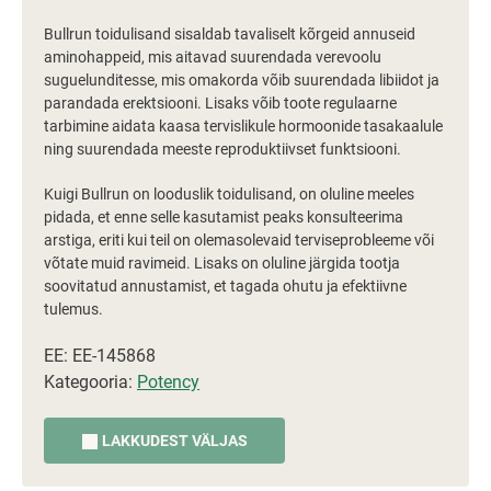
Bullrun toidulisand sisaldab tavaliselt kõrgeid annuseid
aminohappeid, mis aitavad suurendada verevoolu
suguelunditesse, mis omakorda võib suurendada libiidot ja
parandada erektsiooni. Lisaks võib toote regulaarne
tarbimine aidata kaasa tervislikule hormoonide tasakaalule
ning suurendada meeste reproduktiivset funktsiooni.
Kuigi Bullrun on looduslik toidulisand, on oluline meeles
pidada, et enne selle kasutamist peaks konsulteerima
arstiga, eriti kui teil on olemasolevaid terviseprobleeme või
võtate muid ravimeid. Lisaks on oluline järgida tootja
soovitatud annustamist, et tagada ohutu ja efektiivne
tulemus.
EE: EE-145868
Kategooria:
Potency
LAKKUDEST VÄLJAS