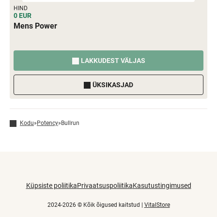
HIND
0 EUR
Mens Power
LAKKUDEST VÄLJAS
ÜKSIKASJAD
Kodu
»
Potency
»
Bullrun
Küpsiste poliitika
Privaatsuspoliitika
Kasutustingimused
2024-2026 © Kõik õigused kaitstud |
VitalStore