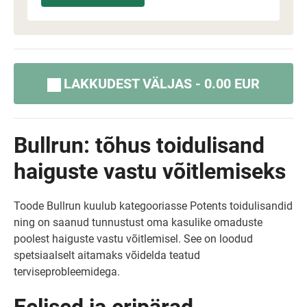
LAKKUDEST VÄLJAS - 0.00 EUR
Bullrun: tõhus toidulisand
haiguste vastu võitlemiseks
Toode Bullrun kuulub kategooriasse Potents toidulisandid
ning on saanud tunnustust oma kasulike omaduste
poolest haiguste vastu võitlemisel. See on loodud
spetsiaalselt aitamaks võidelda teatud
terviseprobleemidega.