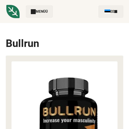
MENÜÜ
EE
Bullrun