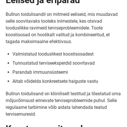
Eelised ja eripärad
Bullrun toidulisandil on mitmeid eeliseid, mis muudavad
selle soovitavaks tooteks inimestele, kes otsivad
looduslikke ravimeid terviseprobleemidele. Toote
koostisosad on hoolikalt valitud ja kombineeritud, et
tagada maksimaalne efektiivsus.
Valmistatud looduslikest koostisosadest
Tunnustatud terviseeksperdid soovitavad
Parandab immuunsüsteemi
Aitab võidelda konkreetsete haiguste vastu
Bullrun toidulisand on kliiniliselt testitud ja tõestatud oma
mõjuvõimsust erinevate terviseprobleemide puhul. Selle
regulaarne tarbimine võib aidata lahendada teatud
tervisemuresid.