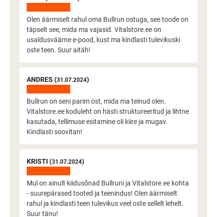
Olen äärmiselt rahul oma Bullrun ostuga, see toode on
täpselt see, mida ma vajasid. Vitalstore.ee on
usaldusväärne e-pood, kust ma kindlasti tulevikuski
oste teen. Suur aitäh!
ANDRES (
)
31.07.2024
Bullrun on seni parim ost, mida ma teinud olen.
Vitalstore.ee koduleht on hästi struktureeritud ja lihtne
kasutada, tellimuse esitamine oli kiire ja mugav.
Kindlasti soovitan!
KRISTI (
)
31.07.2024
Mul on ainult kiidusõnad Bullruni ja Vitalstore.ee kohta
- suurepärased tooted ja teenindus! Olen äärmiselt
rahul ja kindlasti teen tulevikus veel oste sellelt lehelt.
Suur tänu!