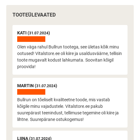
TOOTEÜLEVAATED
KATI (
)
31.07.2024
Olen väga rahul Bullrun tootega, see ületas kõik minu
ootused! Vitalstore.ee oli kiire ja usaldusväärne, tellisin
toote mugavalt kodust lahkumata. Soovitan kõigil
proovida!
MARTIN (
)
31.07.2024
Bullrun on tõeliselt kvaliteetne toode, mis vastab
kõigile minu vajadustele. Vitalstore.ee pakub
suurepärast teenindust, tellimuse tegemine oli kiire ja
lihtne. Suurepärane ostukogemus!
LIINA (
)
31.07.2024