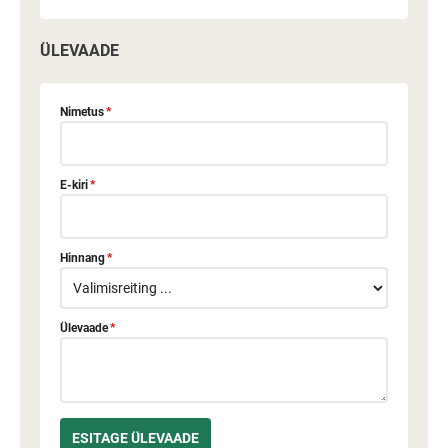
ÜLEVAADE
Nimetus
*
E-kiri
*
Hinnang
*
Ülevaade
*