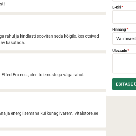
st!
E-kiri
*
Hinnang
*
rahul ja kindlasti soovitan seda kõigile, kes otsivad
ugav kasutada.
Ülevaade
*
n EffectEro eest, olen tulemustega väga rahul.
a ja energilisemana kui kunagi varem. Vitalstore.ee