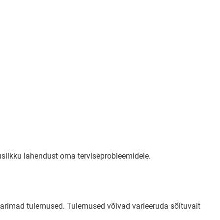
duslikku lahendust oma terviseprobleemidele.
 parimad tulemused. Tulemused võivad varieeruda sõltuvalt