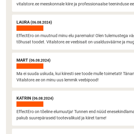
vitalstore.ee meeskonnale kiire ja professionaalse teeninduse ee
LAURA (
)
06.08.2024
EffectEro on muutnud minu elu paremaks! Olen tulemustega väga 
tõhusat toodet. Vitalstore.ee veebisait on usaldusväärne ja m
MART (
)
06.08.2024
Ma ei suuda uskuda, kui kiiresti see toode mulle toimetati! Täna
Vitalstore.ee on minu uus lemmik veebipood!
KATRIN (
)
06.08.2024
EffectEro on tõeline elumuutja! Tunnen end nüüd enesekindlaman
pakub suurepäraseid tootevalikuid ja kiiret tarne!