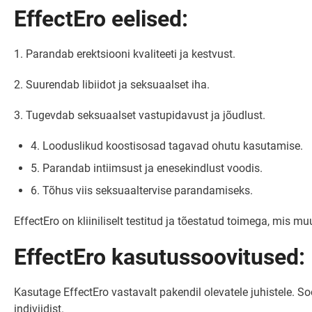
EffectEro eelised:
1. Parandab erektsiooni kvaliteeti ja kestvust.
2. Suurendab libiidot ja seksuaalset iha.
3. Tugevdab seksuaalset vastupidavust ja jõudlust.
4. Looduslikud koostisosad tagavad ohutu kasutamise.
5. Parandab intiimsust ja enesekindlust voodis.
6. Tõhus viis seksuaaltervise parandamiseks.
EffectEro on kliiniliselt testitud ja tõestatud toimega, mis
EffectEro kasutussoovitused:
Kasutage EffectEro vastavalt pakendil olevatele juhistele. 
indiviidist.