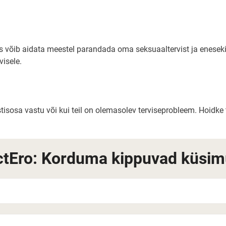
is võib aidata meestel parandada oma seksuaaltervist ja eneseki
visele.
ostisosa vastu või kui teil on olemasolev terviseprobleem. Hoidk
ctEro: Korduma kippuvad küsi