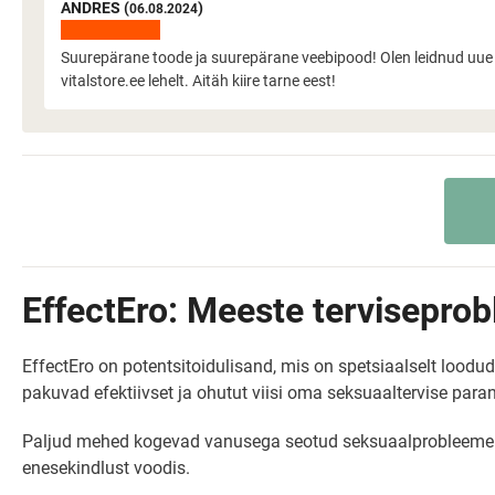
ANDRES (
)
06.08.2024
Suurepärane toode ja suurepärane veebipood! Olen leidnud uue le
vitalstore.ee lehelt. Aitäh kiire tarne eest!
EffectEro: Meeste tervisepro
EffectEro on potentsitoidulisand, mis on spetsiaalselt lood
pakuvad efektiivset ja ohutut viisi oma seksuaaltervise par
Paljud mehed kogevad vanusega seotud seksuaalprobleeme nag
enesekindlust voodis.