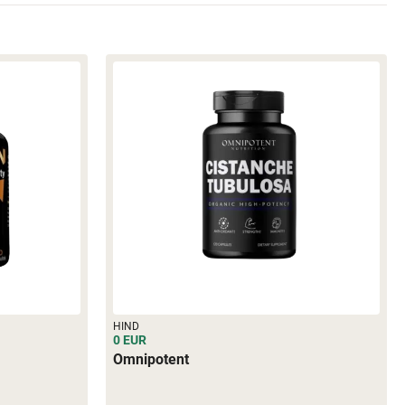
HIND
0 EUR
Omnipotent