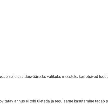
 muudab selle usaldusväärseks valikuks meestele, kes otsivad loo
Soovitatav annus ei tohi ületada ja regulaarne kasutamine tagab