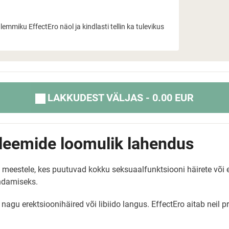
mmiku EffectEro näol ja kindlasti tellin ka tulevikus
LAKKUDEST VÄLJAS - 0.00 EUR
bleemide loomulik lahendus
ud meestele, kes puutuvad kokku seksuaalfunktsiooni häirete või
andamiseks.
u erektsioonihäired või libiido langus. EffectEro aitab neil p