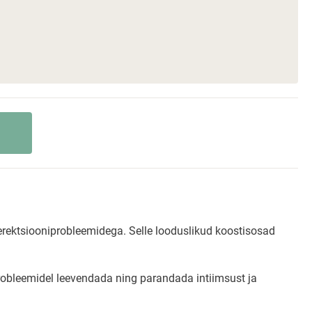
 erektsiooniprobleemidega. Selle looduslikud koostisosad
robleemidel leevendada ning parandada intiimsust ja