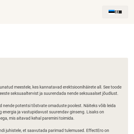
EE
uunatud meestele, kes kannatavad erektsioonihäirete all. See toode
meeste seksuaaltervist ja suurendada nende seksuaalset jõudlust.
ud nende potentsi tõstvate omaduste poolest. Näiteks võib leida
ng energia ja vastupidavust suurendav ginseng. Lisaks on
dega, mis aitavad kehal paremini toimida.
ndi juhistele, et saavutada parimad tulemused. EffectEro on