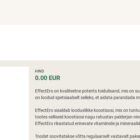
HIND
0.00 EUR
EffectEro on kvaliteetne potents toidulisand, mis on s
on loodud spetsiaalselt selleks, et aidata parandada 
EffectEro sisaldab looduslikke koostisosi, mis on tunt
tootes selliseid koostisosi nagu rahustav palderjan ni
EffectEro rikastatud erinevate vitamiinide ja mineraali
Toodet soovitatakse võtta regulaarselt vastavalt pake