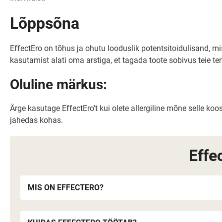
Lõppsõna
EffectEro on tõhus ja ohutu looduslik potentsitoidulisand, m
kasutamist alati oma arstiga, et tagada toote sobivus teie ter
Oluline märkus:
Ärge kasutage EffectEro't kui olete allergiline mõne selle ko
jahedas kohas.
Effe
MIS ON EFFECTERO?