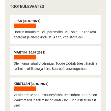
TOOTEÜLEVAATED
LIISA (
)
30.07.2024
Urotrin muutis mu elu paremaks. Mul on nüüd rohkem
energiat ja enesekindlust. Aitäh, vitalstore.ee!
MARTIN (
)
30.07.2024
Olen väga rahul Urotriniga. Toode töötab tõesti hästi ja
tellimine oli lihtne ja kiire. Suurepärane kogemus!
KRISTJAN (
)
30.07.2024
Vitalstore.ee pakub suurepärast teenindust. Tooted on
kvaliteetsed ja tellimine on alati kiire. Kindlasti tellin siit
veel!