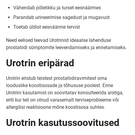
Vähendab põletikku ja turset eesnäärmes
Parandab urineerimise sagedust ja mugavust
Toetab üldist eesnäärme tervist
Need eelised teevad Urotrinist ideaalse lahenduse
prostatiidi sümptomite leevendamiseks ja ennetamiseks.
Urotrin eripärad
Urotrin eristub teistest prostatiidiravimitest oma
looduslike koostisosade ja tõhususe poolest. Enne
Urotrini kasutamist on soovitatav konsulteerida arstiga,
eriti kui teil on olnud varasemalt terviseprobleeme või
allergilisi reaktsioone mõne koostisosa suhtes.
Urotrin kasutussoovitused