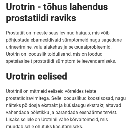
Urotrin - tõhus lahendus
prostatiidi raviks
Prostatiit on meeste seas levinud haigus, mis võib
põhjustada ebameeldivaid sümptomeid nagu sagedane
urineerimine, valu alakehas ja seksuaalprobleemid.
Urotrin on looduslik toidulisand, mis on loodud
spetsiaalselt prostatiidi sümptomite leevendamiseks.
Urotrin eelised
Urotrinil on mitmeid eeliseid võrreldes teiste
prostatiidiravimitega. Selle looduslikud koostisosad, nagu
näiteks põldosja ekstrakt ja küüslaugu ekstrakt, aitavad
vähendada põletikku ja parandada eesnäärme tervist.
Lisaks sellele on Urotrinil vähe kõrvaltoimeid, mis
muudab selle ohutuks kasutamiseks.