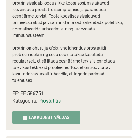
Urotrin sisaldab looduslikke koostisosi, mis aitavad
leevendada prostatiidi sümptomeid ja parandada
eesnäärme tervist. Toote koostises sisalduvad
taimeekstraktid ja vitamiinid aitavad vähendada põletikku,
normaliseerida urineerimist ning tugevdada
immuunsüsteemi.
Urotrin on ohutu ja efektiivne lahendus prostatiidi
probleemidele ning seda soovitatakse kasutada
regulaarselt, et säilitada eesnäärme tervis ja ennetada
tulevikus tekkivaid probleeme. Toodet on soovitatav
kasutada vastavalt juhendile, et tagada parimad
tulemused.
EE: EE-586751
Kategooria:
Prostatitis
LAKKUDEST VÄLJAS