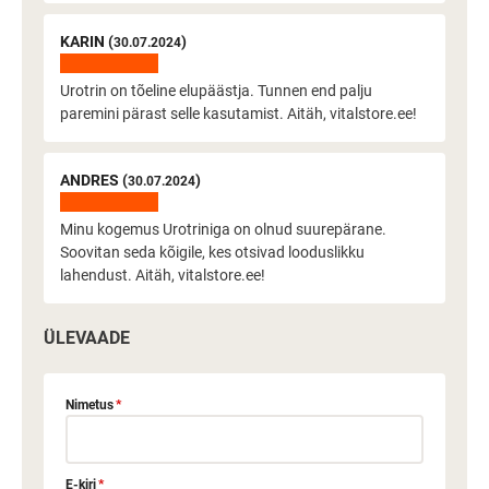
KARIN (
)
30.07.2024
Urotrin on tõeline elupäästja. Tunnen end palju
paremini pärast selle kasutamist. Aitäh, vitalstore.ee!
ANDRES (
)
30.07.2024
Minu kogemus Urotriniga on olnud suurepärane.
Soovitan seda kõigile, kes otsivad looduslikku
lahendust. Aitäh, vitalstore.ee!
ÜLEVAADE
Nimetus
*
E-kiri
*