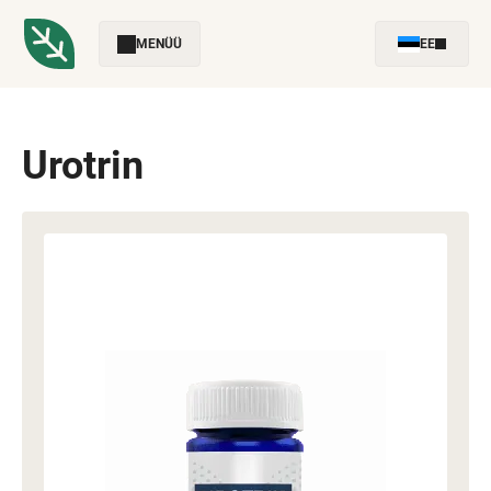
MENÜÜ
EE
Urotrin