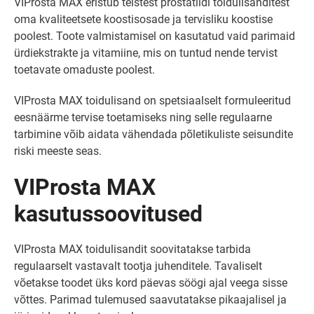
VIProsta MAX eristub teistest prostatiidi toidulisanditest
oma kvaliteetsete koostisosade ja tervisliku koostise
poolest. Toote valmistamisel on kasutatud vaid parimaid
ürdiekstrakte ja vitamiine, mis on tuntud nende tervist
toetavate omaduste poolest.
VIProsta MAX toidulisand on spetsiaalselt formuleeritud
eesnäärme tervise toetamiseks ning selle regulaarne
tarbimine võib aidata vähendada põletikuliste seisundite
riski meeste seas.
VIProsta MAX
kasutussoovitused
VIProsta MAX toidulisandit soovitatakse tarbida
regulaarselt vastavalt tootja juhenditele. Tavaliselt
võetakse toodet üks kord päevas söögi ajal veega sisse
võttes. Parimad tulemused saavutatakse pikaajalisel ja