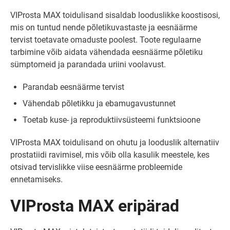
VIProsta MAX toidulisand sisaldab looduslikke koostisosi,
mis on tuntud nende põletikuvastaste ja eesnäärme
tervist toetavate omaduste poolest. Toote regulaarne
tarbimine võib aidata vähendada eesnäärme põletiku
sümptomeid ja parandada uriini voolavust.
Parandab eesnäärme tervist
Vähendab põletikku ja ebamugavustunnet
Toetab kuse- ja reproduktiivsüsteemi funktsioone
VIProsta MAX toidulisand on ohutu ja looduslik alternatiiv
prostatiidi ravimisel, mis võib olla kasulik meestele, kes
otsivad tervislikke viise eesnäärme probleemide
ennetamiseks.
VIProsta MAX eripärad