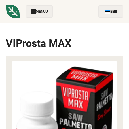
MENÜÜ
EE
VIProsta MAX