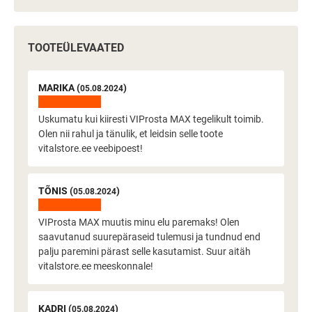
TOOTEÜLEVAATED
MARIKA (
)
05.08.2024
Uskumatu kui kiiresti VIProsta MAX tegelikult toimib.
Olen nii rahul ja tänulik, et leidsin selle toote
vitalstore.ee veebipoest!
TÕNIS (
)
05.08.2024
VIProsta MAX muutis minu elu paremaks! Olen
saavutanud suurepäraseid tulemusi ja tundnud end
palju paremini pärast selle kasutamist. Suur aitäh
vitalstore.ee meeskonnale!
KADRI (
)
05.08.2024