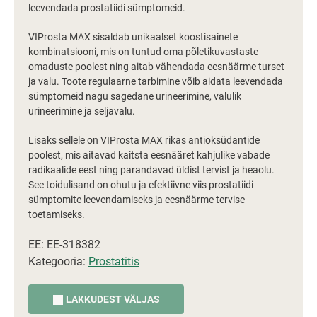
leevendada prostatiidi sümptomeid.
VIProsta MAX sisaldab unikaalset koostisainete
kombinatsiooni, mis on tuntud oma põletikuvastaste
omaduste poolest ning aitab vähendada eesnäärme turset
ja valu. Toote regulaarne tarbimine võib aidata leevendada
sümptomeid nagu sagedane urineerimine, valulik
urineerimine ja seljavalu.
Lisaks sellele on VIProsta MAX rikas antioksüdantide
poolest, mis aitavad kaitsta eesnääret kahjulike vabade
radikaalide eest ning parandavad üldist tervist ja heaolu.
See toidulisand on ohutu ja efektiivne viis prostatiidi
sümptomite leevendamiseks ja eesnäärme tervise
toetamiseks.
EE: EE-318382
Kategooria:
Prostatitis
LAKKUDEST VÄLJAS