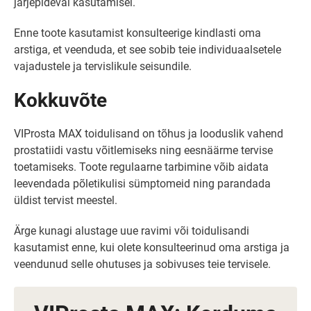
järjepideval kasutamisel.
Enne toote kasutamist konsulteerige kindlasti oma
arstiga, et veenduda, et see sobib teie individuaalsetele
vajadustele ja tervislikule seisundile.
Kokkuvõte
VIProsta MAX toidulisand on tõhus ja looduslik vahend
prostatiidi vastu võitlemiseks ning eesnäärme tervise
toetamiseks. Toote regulaarne tarbimine võib aidata
leevendada põletikulisi sümptomeid ning parandada
üldist tervist meestel.
Ärge kunagi alustage uue ravimi või toidulisandi
kasutamist enne, kui olete konsulteerinud oma arstiga ja
veendunud selle ohutuses ja sobivuses teie tervisele.