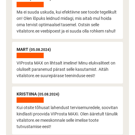
Ma ei suuda uskuda, kui efektiivne see toode tegelikult
on! Olen lõpuks leidnud midagi, mis aitab mul hoida
oma tervist optimaalsel tasemel. Ostsin selle
vitalstore.ee veebipoest ja ei suuda olla rohkem rahul!
MART (
)
05.08.2024
VIProsta MAX on lihtsalt imeline! Minu elukvaliteet on
oluliselt paranenud pärast selle kasutamist. Aitäh
vitalstore.ee suurepärase teeninduse eest!
KRISTIINA (
)
05.08.2024
Kui otsite tõhusat lahendust tervisemuredele, soovitan
kindlasti proovida VIProsta MAXi. Olen ääretult tänulik
vitalstore.ee meeskonnale selle imelise toote
tutvustamise eest!