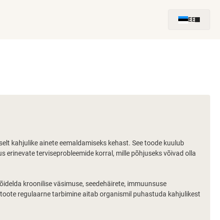
EE
lselt kahjulike ainete eemaldamiseks kehast. See toode kuulub
s erinevate terviseprobleemide korral, mille põhjuseks võivad olla
 võidelda kroonilise väsimuse, seedehäirete, immuunsuse
toote regulaarne tarbimine aitab organismil puhastuda kahjulikest