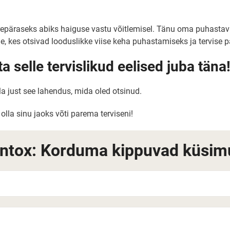
uurepäraseks abiks haiguse vastu võitlemisel. Tänu oma puhastav
eile, kes otsivad looduslikke viise keha puhastamiseks ja tervise
a selle tervislikud eelised juba täna
a just see lahendus, mida oled otsinud.
olla sinu jaoks võti parema terviseni!
intox: Korduma kippuvad küsim