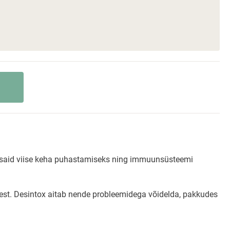
õhusaid viise keha puhastamiseks ning immuunsüsteemi
netest. Desintox aitab nende probleemidega võidelda, pakkudes