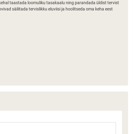
b kehal taastada loomuliku tasakaalu ning parandada üldist tervist
vivad säilitada tervislikku eluviisi ja hoolitseda oma keha eest