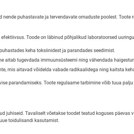
tud nende puhastavate ja tervendavate omaduste poolest. Toote 
ja efektiivsus. Toode on läbinud põhjalikud laboratoorsed uuring
puhastades keha toksiinidest ja parandades seedimist.
ne aitab tugevdada immuunsüsteemi ning vähendada haigestumi
nte, mis aitavad võidelda vabade radikaalidega ning kaitsta keh
ise parandamiseks. Toote regulaarne tarbimine võib tuua palju ka
ud juhiseid. Tavaliselt võetakse toodet teatud koguses päevas va
uue toidulisandi kasutamist.