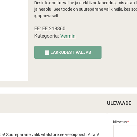
Desintox on turvaline ja efektiivne lahendus, mis aita
ja heaolu. See toode on suurepärane valik neile, kes soo
igapäevaselt.
EE: EE-218360
Kategooria:
Vermin
LAKKUDEST VÄLJAS
ÜLEVAADE
Nimetus
*
da! Suurepärane valik vitalstore.ee veebipoest. Aitäh!