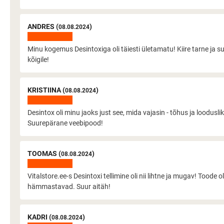
ANDRES (
)
08.08.2024
Minu kogemus Desintoxiga oli täiesti ületamatu! Kiire tarne ja s
kõigile!
KRISTIINA (
)
08.08.2024
Desintox oli minu jaoks just see, mida vajasin - tõhus ja looduslik
Suurepärane veebipood!
TOOMAS (
)
08.08.2024
Vitalstore.ee-s Desintoxi tellimine oli nii lihtne ja mugav! Toode o
hämmastavad. Suur aitäh!
KADRI (
)
08.08.2024