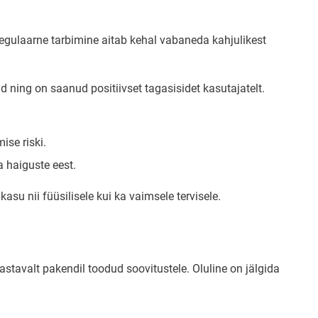
regulaarne tarbimine aitab kehal vabaneda kahjulikest
ud ning on saanud positiivset tagasisidet kasutajatelt.
se riski.
a haiguste eest.
su nii füüsilisele kui ka vaimsele tervisele.
stavalt pakendil toodud soovitustele. Oluline on jälgida