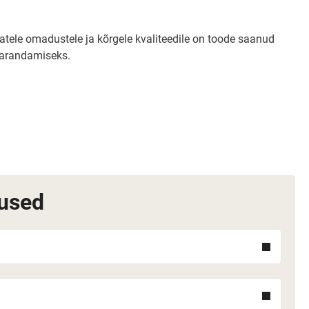
atele omadustele ja kõrgele kvaliteedile on toode saanud
 parandamiseks.
!
used