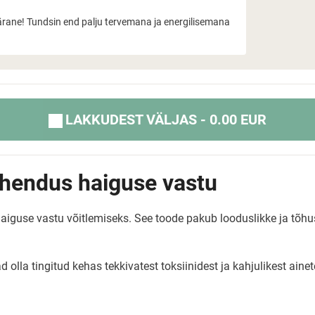
pärane! Tundsin end palju tervemana ja energilisemana
LAKKUDEST VÄLJAS - 0.00 EUR
lahendus haiguse vastu
t haiguse vastu võitlemiseks. See toode pakub looduslikke ja t
d olla tingitud kehas tekkivatest toksiinidest ja kahjulikest ai