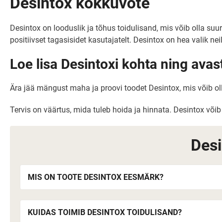
Desintox kokkuvõte
Desintox on looduslik ja tõhus toidulisand, mis võib olla s
positiivset tagasisidet kasutajatelt. Desintox on hea valik n
Loe lisa Desintoxi kohta ning avast
Ära jää mängust maha ja proovi toodet Desintox, mis võib oll
Tervis on väärtus, mida tuleb hoida ja hinnata. Desintox võib 
Des
MIS ON TOOTE DESINTOX EESMÄRK?
KUIDAS TOIMIB DESINTOX TOIDULISAND?