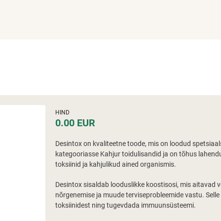
HIND
0.00 EUR
Desintox on kvaliteetne toode, mis on loodud spetsiaa
kategooriasse Kahjur toidulisandid ja on tõhus lahendu
toksiinid ja kahjulikud ained organismis.
Desintox sisaldab looduslikke koostisosi, mis aitavad
nõrgenemise ja muude terviseprobleemide vastu. Selle 
toksiinidest ning tugevdada immuunsüsteemi.