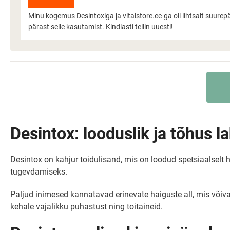
Minu kogemus Desintoxiga ja vitalstore.ee-ga oli lihtsalt suure
pärast selle kasutamist. Kindlasti tellin uuesti!
Desintox: looduslik ja tõhus 
Desintox on kahjur toidulisand, mis on loodud spetsiaalsel
tugevdamiseks.
Paljud inimesed kannatavad erinevate haiguste all, mis võiva
kehale vajalikku puhastust ning toitaineid.