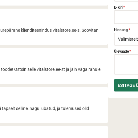
E-kiri
*
uurepärane klienditeenindus vitalstore.ee-s. Soovitan
Hinnang
*
Ülevaade
*
 toode! Ostsin selle vitalstore.ee-st ja jäin väga rahule.
li täpselt selline, nagu lubatud, ja tulemused olid