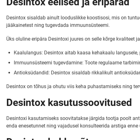
Desintox eelised ja eripärad
Desintox sisaldab ainult looduslikke koostisosi, mis on tun
jääkainetest ning tugevdada immuunsüsteemi.
Üks oluline eripära Desintoxi juures on selle kõrge kvaliteet 
Kaalulangus: Desintox aitab kaasa kehakaalu langusele, 
Immuunsüsteemi tugevdamine: Toote regulaarne tarbimi
Antioksüdandid: Desintox sisaldab rikkalikult antioksüda
Desintox on tõhus ja ohutu viis keha puhastamiseks ning terv
Desintox kasutussoovitused
Desintoxi kasutamiseks soovitatakse järgida tootja poolt ant
enda enesetunnet ning vajadusel konsulteerida arstiga enne 