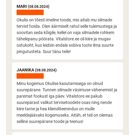
MARI (
)
08.08.2024
Okulis on tõesti imeline toode, mis aitab mu silmade
tervist hoida. Olen äärmiselt rahul selle tulemustega ja
soovitan seda kõigile, kellel on vaja silmadele rohkem
tähelepanu pöörata. Vitalstore.ee oli kiire ja mugav
ostukoht, kus leidsin endale sobiva toote ilma suurte
pingutusteta. Suur tänu teile!
JAANIKA (
)
08.08.2024
Minu kogemus Okulise kasutamisega on olnud
suurepärane. Tunnen silmade väsimuse vähenemist ja
paremat fookust iga päev. Vitalstore.ee pakub
suurepärast valikut tervisetoodete osas ning nende
kiire tarne ja hea klienditeenindus on mulle
meeldejäävaks kogemuseks. Aitäh, et teil on olemas
selline suurepärane toode ja teenus!