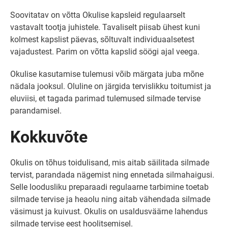
Soovitatav on võtta Okulise kapsleid regulaarselt
vastavalt tootja juhistele. Tavaliselt piisab ühest kuni
kolmest kapslist päevas, sõltuvalt individuaalsetest
vajadustest. Parim on võtta kapslid söögi ajal veega.
Okulise kasutamise tulemusi võib märgata juba mõne
nädala jooksul. Oluline on järgida tervislikku toitumist ja
eluviisi, et tagada parimad tulemused silmade tervise
parandamisel.
Kokkuvõte
Okulis on tõhus toidulisand, mis aitab säilitada silmade
tervist, parandada nägemist ning ennetada silmahaigusi.
Selle loodusliku preparaadi regulaarne tarbimine toetab
silmade tervise ja heaolu ning aitab vähendada silmade
väsimust ja kuivust. Okulis on usaldusväärne lahendus
silmade tervise eest hoolitsemisel.