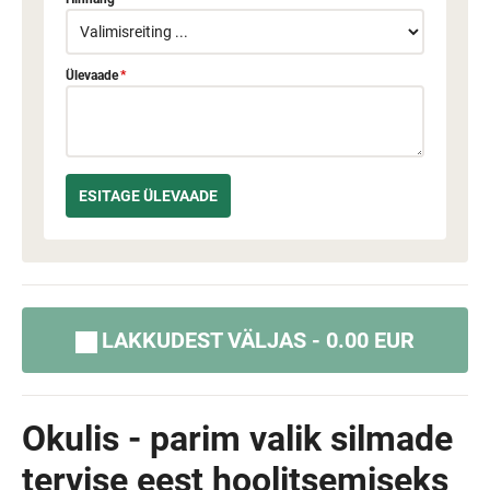
Ülevaade
*
LAKKUDEST VÄLJAS - 0.00 EUR
Okulis - parim valik silmade
tervise eest hoolitsemiseks