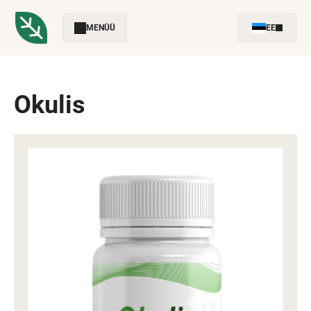
MENÜÜ
EE
Okulis