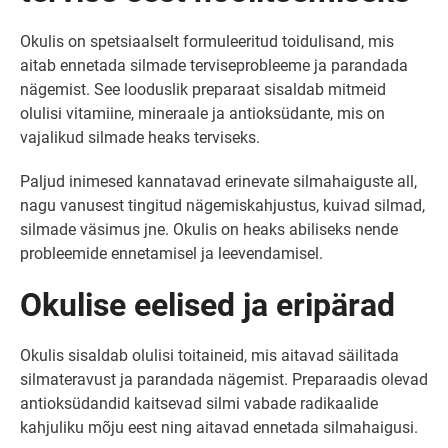
Okulis on spetsiaalselt formuleeritud toidulisand, mis
aitab ennetada silmade terviseprobleeme ja parandada
nägemist. See looduslik preparaat sisaldab mitmeid
olulisi vitamiine, mineraale ja antioksüdante, mis on
vajalikud silmade heaks terviseks.
Paljud inimesed kannatavad erinevate silmahaiguste all,
nagu vanusest tingitud nägemiskahjustus, kuivad silmad,
silmade väsimus jne. Okulis on heaks abiliseks nende
probleemide ennetamisel ja leevendamisel.
Okulise eelised ja eripärad
Okulis sisaldab olulisi toitaineid, mis aitavad säilitada
silmateravust ja parandada nägemist. Preparaadis olevad
antioksüdandid kaitsevad silmi vabade radikaalide
kahjuliku mõju eest ning aitavad ennetada silmahaigusi.