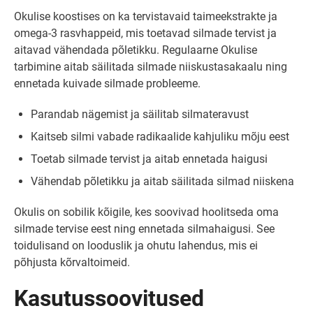
Okulise koostises on ka tervistavaid taimeekstrakte ja
omega-3 rasvhappeid, mis toetavad silmade tervist ja
aitavad vähendada põletikku. Regulaarne Okulise
tarbimine aitab säilitada silmade niiskustasakaalu ning
ennetada kuivade silmade probleeme.
Parandab nägemist ja säilitab silmateravust
Kaitseb silmi vabade radikaalide kahjuliku mõju eest
Toetab silmade tervist ja aitab ennetada haigusi
Vähendab põletikku ja aitab säilitada silmad niiskena
Okulis on sobilik kõigile, kes soovivad hoolitseda oma
silmade tervise eest ning ennetada silmahaigusi. See
toidulisand on looduslik ja ohutu lahendus, mis ei
põhjusta kõrvaltoimeid.
Kasutussoovitused