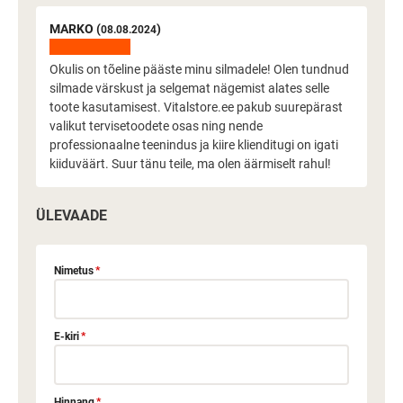
MARKO (
)
08.08.2024
Okulis on tõeline pääste minu silmadele! Olen tundnud
silmade värskust ja selgemat nägemist alates selle
toote kasutamisest. Vitalstore.ee pakub suurepärast
valikut tervisetoodete osas ning nende
professionaalne teenindus ja kiire klienditugi on igati
kiiduväärt. Suur tänu teile, ma olen äärmiselt rahul!
ÜLEVAADE
Nimetus
*
E-kiri
*
Hinnang
*