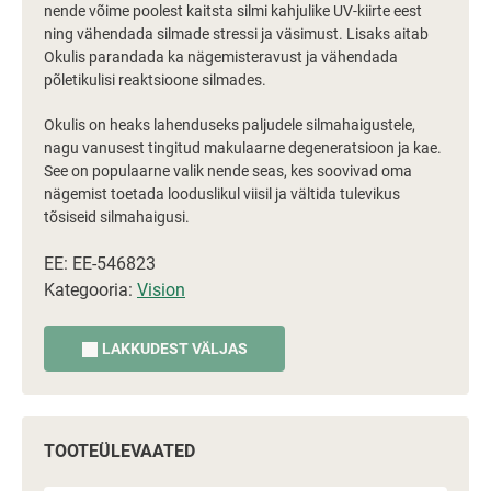
nende võime poolest kaitsta silmi kahjulike UV-kiirte eest
ning vähendada silmade stressi ja väsimust. Lisaks aitab
Okulis parandada ka nägemisteravust ja vähendada
põletikulisi reaktsioone silmades.
Okulis on heaks lahenduseks paljudele silmahaigustele,
nagu vanusest tingitud makulaarne degeneratsioon ja kae.
See on populaarne valik nende seas, kes soovivad oma
nägemist toetada looduslikul viisil ja vältida tulevikus
tõsiseid silmahaigusi.
EE: EE-546823
Kategooria:
Vision
LAKKUDEST VÄLJAS
TOOTEÜLEVAATED