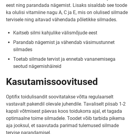
eest ning parandada nägemist. Lisaks sisaldab see toode
ka olulisi vitamiine nagu A, C ja E, mis on olulised silmade
tervisele ning aitavad vähendada põletikke silmades.
Kaitseb silmi kahjulike välismõjude eest
Parandab nägemist ja vähendab väsimustunnet
silmades
Toetab silmade tervist ja ennetab vananemisega
seotud nägemishäireid
Kasutamissoovitused
Optifix toidulisandit soovitatakse võtta regulaarselt
vastavalt pakendil olevale juhendile. Tavaliselt piisab 1-2
kapsli võtmisest päevas koos toidukorra ajal, et tagada
optimaalne toime silmadele. Toodet võib tarbida pikema
aja jooksul, et saavutada parimad tulemused silmade
tervise parandamisel.