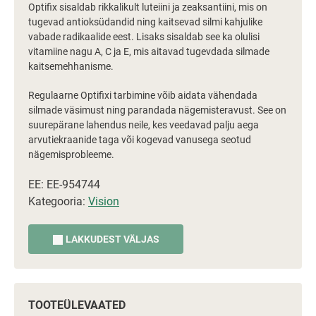
Optifix sisaldab rikkalikult luteiini ja zeaksantiini, mis on
tugevad antioksüdandid ning kaitsevad silmi kahjulike
vabade radikaalide eest. Lisaks sisaldab see ka olulisi
vitamiine nagu A, C ja E, mis aitavad tugevdada silmade
kaitsemehhanisme.
Regulaarne Optifixi tarbimine võib aidata vähendada
silmade väsimust ning parandada nägemisteravust. See on
suurepärane lahendus neile, kes veedavad palju aega
arvutiekraanide taga või kogevad vanusega seotud
nägemisprobleeme.
EE: EE-954744
Kategooria:
Vision
LAKKUDEST VÄLJAS
TOOTEÜLEVAATED