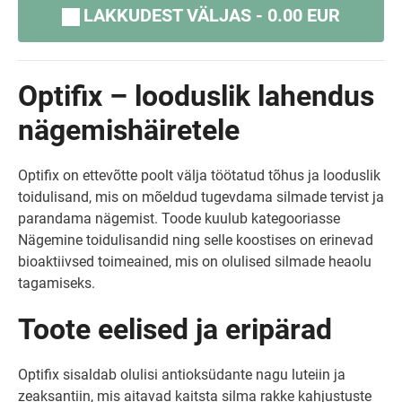
LAKKUDEST VÄLJAS - 0.00 EUR
Optifix – looduslik lahendus
nägemishäiretele
Optifix on ettevõtte poolt välja töötatud tõhus ja looduslik
toidulisand, mis on mõeldud tugevdama silmade tervist ja
parandama nägemist. Toode kuulub kategooriasse
Nägemine toidulisandid ning selle koostises on erinevad
bioaktiivsed toimeained, mis on olulised silmade heaolu
tagamiseks.
Toote eelised ja eripärad
Optifix sisaldab olulisi antioksüdante nagu luteiin ja
zeaksantiin, mis aitavad kaitsta silma rakke kahjustuste