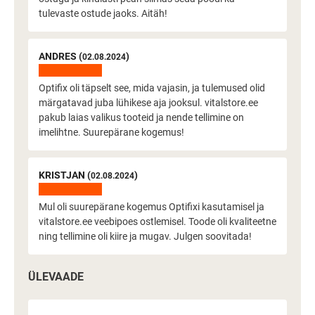
tulevaste ostude jaoks. Aitäh!
ANDRES (
)
02.08.2024
Optifix oli täpselt see, mida vajasin, ja tulemused olid
märgatavad juba lühikese aja jooksul. vitalstore.ee
pakub laias valikus tooteid ja nende tellimine on
imelihtne. Suurepärane kogemus!
KRISTJAN (
)
02.08.2024
Mul oli suurepärane kogemus Optifixi kasutamisel ja
vitalstore.ee veebipoes ostlemisel. Toode oli kvaliteetne
ning tellimine oli kiire ja mugav. Julgen soovitada!
ÜLEVAADE