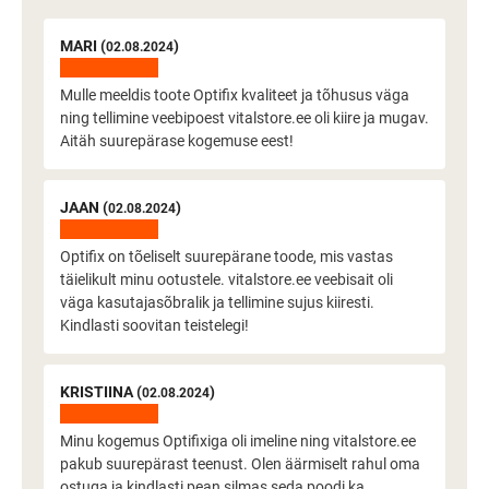
MARI (
)
02.08.2024
Mulle meeldis toote Optifix kvaliteet ja tõhusus väga
ning tellimine veebipoest vitalstore.ee oli kiire ja mugav.
Aitäh suurepärase kogemuse eest!
JAAN (
)
02.08.2024
Optifix on tõeliselt suurepärane toode, mis vastas
täielikult minu ootustele. vitalstore.ee veebisait oli
väga kasutajasõbralik ja tellimine sujus kiiresti.
Kindlasti soovitan teistelegi!
KRISTIINA (
)
02.08.2024
Minu kogemus Optifixiga oli imeline ning vitalstore.ee
pakub suurepärast teenust. Olen äärmiselt rahul oma
ostuga ja kindlasti pean silmas seda poodi ka