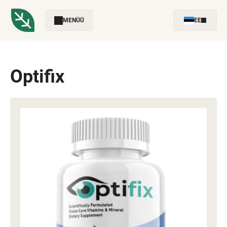
MENÜÜ
EE
Optifix