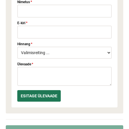
Nimetus
*
E-kiri
*
Hinnang
*
Ülevaade
*