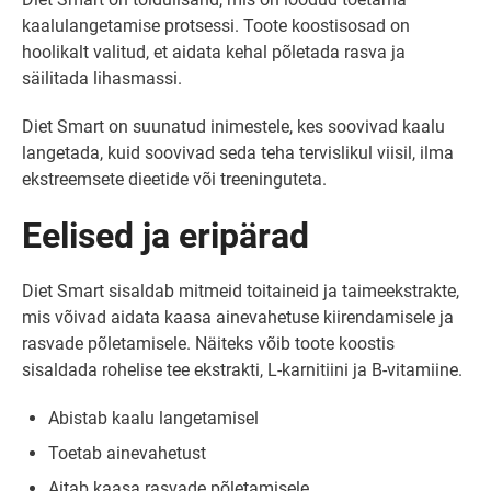
kaalulangetamise protsessi. Toote koostisosad on
hoolikalt valitud, et aidata kehal põletada rasva ja
säilitada lihasmassi.
Diet Smart on suunatud inimestele, kes soovivad kaalu
langetada, kuid soovivad seda teha tervislikul viisil, ilma
ekstreemsete dieetide või treeninguteta.
Eelised ja eripärad
Diet Smart sisaldab mitmeid toitaineid ja taimeekstrakte,
mis võivad aidata kaasa ainevahetuse kiirendamisele ja
rasvade põletamisele. Näiteks võib toote koostis
sisaldada rohelise tee ekstrakti, L-karnitiini ja B-vitamiine.
Abistab kaalu langetamisel
Toetab ainevahetust
Aitab kaasa rasvade põletamisele