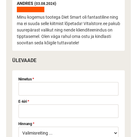
ANDRES (
)
03.08.2024
Minu kogemus tootega Diet Smart oli fantastiline ning
ma ei suuda selle kiitmist lõpetada! Vitalstore.ee pakub
suurepärast valikut ning nende klienditeenindus on
tipptasemel. Olen väga rahul oma ostu ja kindlasti
soovitan seda kõigile tuttavatele!
ÜLEVAADE
Nimetus
*
E-kiri
*
Hinnang
*