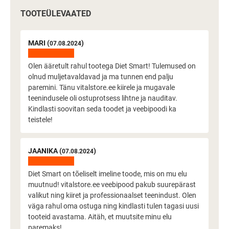
TOOTEÜLEVAATED
MARI (
)
07.08.2024
Olen ääretult rahul tootega Diet Smart! Tulemused on
olnud muljetavaldavad ja ma tunnen end palju
paremini. Tänu vitalstore.ee kiirele ja mugavale
teenindusele oli ostuprotsess lihtne ja nauditav.
Kindlasti soovitan seda toodet ja veebipoodi ka
teistele!
JAANIKA (
)
07.08.2024
Diet Smart on tõeliselt imeline toode, mis on mu elu
muutnud! vitalstore.ee veebipood pakub suurepärast
valikut ning kiiret ja professionaalset teenindust. Olen
väga rahul oma ostuga ning kindlasti tulen tagasi uusi
tooteid avastama. Aitäh, et muutsite minu elu
paremaks!