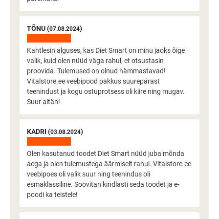
TÕNU (
)
07.08.2024
Kahtlesin alguses, kas Diet Smart on minu jaoks õige
valik, kuid olen nüüd väga rahul, et otsustasin
proovida. Tulemused on olnud hämmastavad!
Vitalstore.ee veebipood pakkus suurepärast
teenindust ja kogu ostuprotsess oli kiire ning mugav.
Suur aitäh!
KADRI (
)
03.08.2024
Olen kasutanud toodet Diet Smart nüüd juba mõnda
aega ja olen tulemustega äärmiselt rahul. Vitalstore.ee
veebipoes oli valik suur ning teenindus oli
esmaklassiline. Soovitan kindlasti seda toodet ja e-
poodi ka teistele!