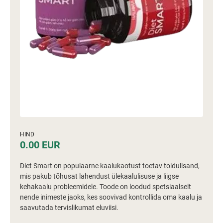
HIND
0.00 EUR
Diet Smart on populaarne kaalukaotust toetav toidulisand,
mis pakub tõhusat lahendust ülekaalulisuse ja liigse
kehakaalu probleemidele. Toode on loodud spetsiaalselt
nende inimeste jaoks, kes soovivad kontrollida oma kaalu ja
saavutada tervislikumat eluviisi.