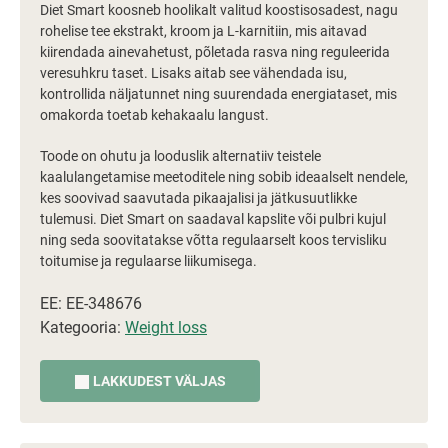
Diet Smart koosneb hoolikalt valitud koostisosadest, nagu
rohelise tee ekstrakt, kroom ja L-karnitiin, mis aitavad
kiirendada ainevahetust, põletada rasva ning reguleerida
veresuhkru taset. Lisaks aitab see vähendada isu,
kontrollida näljatunnet ning suurendada energiataset, mis
omakorda toetab kehakaalu langust.
Toode on ohutu ja looduslik alternatiiv teistele
kaalulangetamise meetoditele ning sobib ideaalselt nendele,
kes soovivad saavutada pikaajalisi ja jätkusuutlikke
tulemusi. Diet Smart on saadaval kapslite või pulbri kujul
ning seda soovitatakse võtta regulaarselt koos tervisliku
toitumise ja regulaarse liikumisega.
EE: EE-348676
Kategooria:
Weight loss
LAKKUDEST VÄLJAS