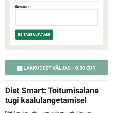
Ülevaade
*
LAKKUDEST VÄLJAS - 0.00 EUR
Diet Smart: Toitumisalane
tugi kaalulangetamisel
Diet Smart on toidulisand, mis on loodud toetama