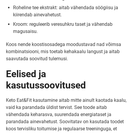
Roheline tee ekstrakt: aitab vähendada söögiisu ja
kiirendab ainevahetust.
Kroom: reguleerib veresuhkru taset ja vähendab
magusaisu.
Koos nende koostisosadega moodustavad nad võimsa
kombinatsiooni, mis toetab kehakaalu langust ja aitab
saavutada soovitud tulemusi.
Eelised ja
kasutussoovitused
Keto Eat&Fit kasutamine aitab mitte ainult kaotada kaalu,
vaid ka parandada üldist tervist. See toode aitab
vähendada keharasva, suurendada energiataset ja
parandada ainevahetust. Soovitatav on kasutada toodet
koos tervisliku toitumise ja regulaarse treeninguga, et