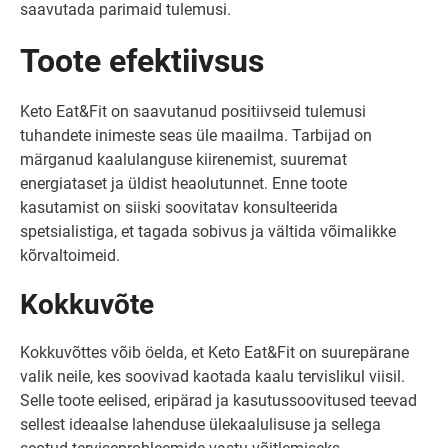
saavutada parimaid tulemusi.
Toote efektiivsus
Keto Eat&Fit on saavutanud positiivseid tulemusi
tuhandete inimeste seas üle maailma. Tarbijad on
märganud kaalulanguse kiirenemist, suuremat
energiataset ja üldist heaolutunnet. Enne toote
kasutamist on siiski soovitatav konsulteerida
spetsialistiga, et tagada sobivus ja vältida võimalikke
kõrvaltoimeid.
Kokkuvõte
Kokkuvõttes võib öelda, et Keto Eat&Fit on suurepärane
valik neile, kes soovivad kaotada kaalu tervislikul viisil.
Selle toote eelised, eripärad ja kasutussoovitused teevad
sellest ideaalse lahenduse ülekaalulisuse ja sellega