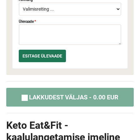
Ülevaade
*
LAKKUDEST VÄLJAS - 0.00 EUR
Keto Eat&Fit -
kaalulangetamise imeline