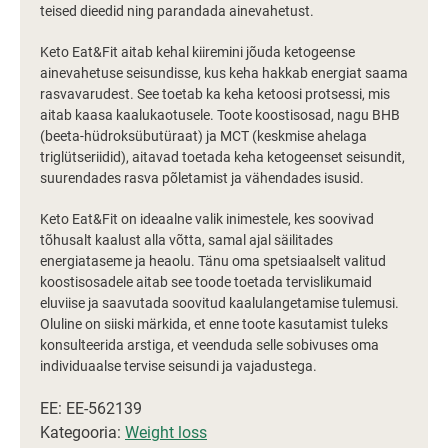
teised dieedid ning parandada ainevahetust.
Keto Eat&Fit aitab kehal kiiremini jõuda ketogeense
ainevahetuse seisundisse, kus keha hakkab energiat saama
rasvavarudest. See toetab ka keha ketoosi protsessi, mis
aitab kaasa kaalukaotusele. Toote koostisosad, nagu BHB
(beeta-hüdroksübutüraat) ja MCT (keskmise ahelaga
triglütseriidid), aitavad toetada keha ketogeenset seisundit,
suurendades rasva põletamist ja vähendades isusid.
Keto Eat&Fit on ideaalne valik inimestele, kes soovivad
tõhusalt kaalust alla võtta, samal ajal säilitades
energiataseme ja heaolu. Tänu oma spetsiaalselt valitud
koostisosadele aitab see toode toetada tervislikumaid
eluviise ja saavutada soovitud kaalulangetamise tulemusi.
Oluline on siiski märkida, et enne toote kasutamist tuleks
konsulteerida arstiga, et veenduda selle sobivuses oma
individuaalse tervise seisundi ja vajadustega.
EE: EE-562139
Kategooria:
Weight loss