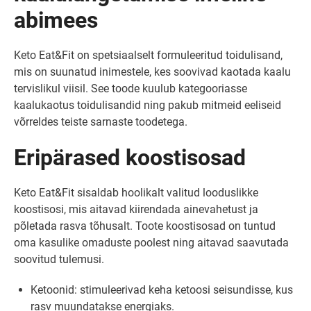
abimees
Keto Eat&Fit on spetsiaalselt formuleeritud toidulisand,
mis on suunatud inimestele, kes soovivad kaotada kaalu
tervislikul viisil. See toode kuulub kategooriasse
kaalukaotus toidulisandid ning pakub mitmeid eeliseid
võrreldes teiste sarnaste toodetega.
Eripärased koostisosad
Keto Eat&Fit sisaldab hoolikalt valitud looduslikke
koostisosi, mis aitavad kiirendada ainevahetust ja
põletada rasva tõhusalt. Toote koostisosad on tuntud
oma kasulike omaduste poolest ning aitavad saavutada
soovitud tulemusi.
Ketoonid: stimuleerivad keha ketoosi seisundisse, kus
rasv muundatakse energiaks.