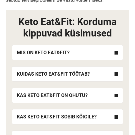
seotud terviseprobleemide vastu võitlemiseks.
Keto Eat&Fit: Korduma
kippuvad küsimused
MIS ON KETO EAT&FIT?
KUIDAS KETO EAT&FIT TÖÖTAB?
KAS KETO EAT&FIT ON OHUTU?
KAS KETO EAT&FIT SOBIB KÕIGILE?