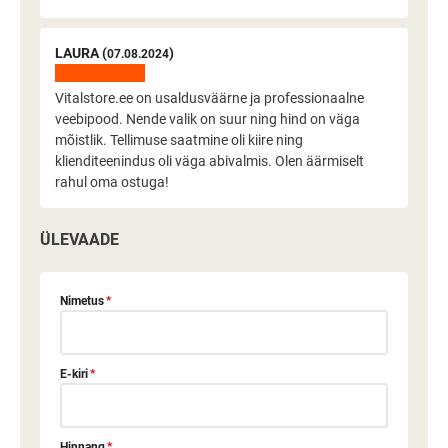
LAURA (
)
07.08.2024
Vitalstore.ee on usaldusväärne ja professionaalne
veebipood. Nende valik on suur ning hind on väga
mõistlik. Tellimuse saatmine oli kiire ning
klienditeenindus oli väga abivalmis. Olen äärmiselt
rahul oma ostuga!
ÜLEVAADE
Nimetus
*
E-kiri
*
Hinnang
*