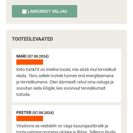
LAKKUDEST VÄLJAS
TOOTEÜLEVAATED
MARI (
)
07.08.2024
Keto Eat&Fit on imeline toode, mis aitab mul tervislikult
elada. Tänu sellele tootele tunnen end energilisemana
ja tervislikumana. Olen äärmiselt rahul oma ostuga ja
soovitan seda kõigile, kes soovivad tervislikumalt
toituda.
PEETER (
)
07.08.2024
Vitalstore.ee veebileht on väga kasutajasõbralik ja
toote ostmise protsess oli kiire ja lihtne. Tellimus jõudis