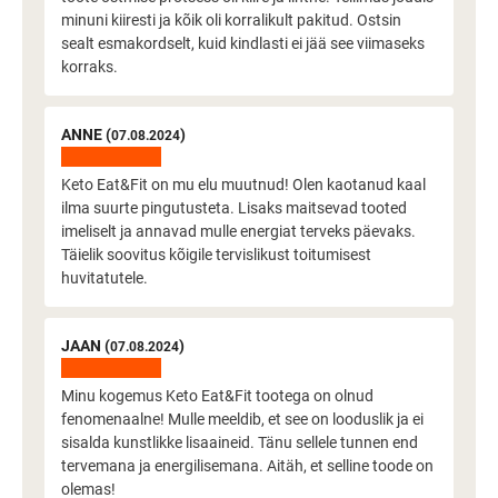
minuni kiiresti ja kõik oli korralikult pakitud. Ostsin
sealt esmakordselt, kuid kindlasti ei jää see viimaseks
korraks.
ANNE (
)
07.08.2024
Keto Eat&Fit on mu elu muutnud! Olen kaotanud kaal
ilma suurte pingutusteta. Lisaks maitsevad tooted
imeliselt ja annavad mulle energiat terveks päevaks.
Täielik soovitus kõigile tervislikust toitumisest
huvitatutele.
JAAN (
)
07.08.2024
Minu kogemus Keto Eat&Fit tootega on olnud
fenomenaalne! Mulle meeldib, et see on looduslik ja ei
sisalda kunstlikke lisaaineid. Tänu sellele tunnen end
tervemana ja energilisemana. Aitäh, et selline toode on
olemas!