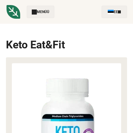
MENÜÜ
EE
Keto Eat&Fit