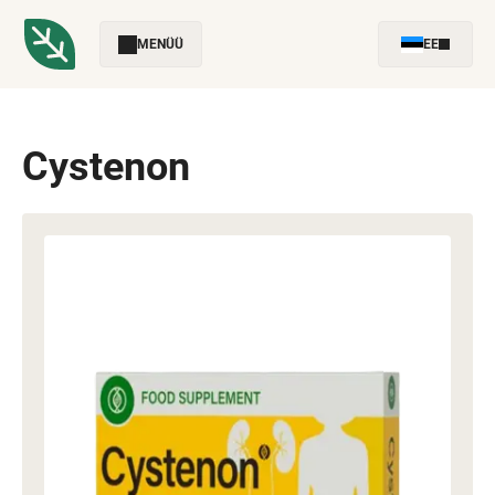
MENÜÜ
EE
Cystenon