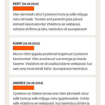
KERT (
)
06.08.2024
Olen äärmiselt rahul Cystenoni toote ja selle mõjuga
minu tervisele. Tundsin end paremini juba pärast
esimest kasutuskorda! Vitalstore.ee veebipoes
ostmine oli lihtne ja kiire, teenindus oli suurepärane!
KADRI (
)
06.08.2024
Mul on rõõm jagada positiivset kogemust Cystenoni
kasutamisel. Olen avastanud uue energia ja heaolu
taseme. Vitalstore.ee oli usaldusväärne veebipood, kus
sain oma toote kiirelt kätte. Suurepärane teenindus!
ANDRES (
)
06.08.2024
Cystenon on tõeline tervise ime! Olen äärmiselt rahul
selle toote ja selle mõjuga minu igapäevaelule. Ostsin
selle vitalstore.ee veebipoest, kus teenindus oli kiire ja