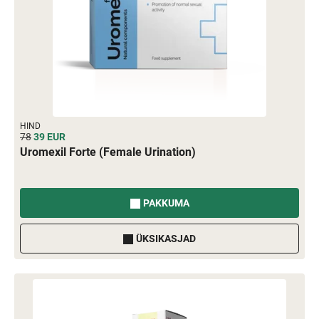
HIND
78
39
EUR
Uromexil Forte (Female Urination)
PAKKUMA
ÜKSIKASJAD