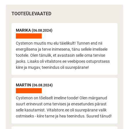
TOOTEÜLEVAATED
MARIKA (
)
06.08.2024
Cystenon muutis mu elu täielikult! Tunnen end nii
energilisena ja terve inimesena, tänu sellele imelisele
tootele. Olen tänulik, et avastasin selle oma tervise
jaoks. Lisaks oli vitalstore.ee veebipoes ostuprotsess
kiire ja mugav, teenindus oli suurepärane!
MARTIN (
)
06.08.2024
Cystenon on tõeliselt imeline toode! Olen märganud
suurt erinevust oma tervises ja enesetundes pärast
selle kasutamist. Vitalstore.ee oli suurepärane valik
ostmiseks - kiire tarne ja hea teenindus. Suured tänud!