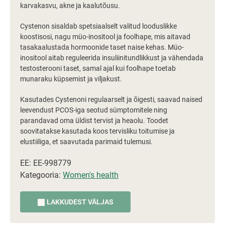
karvakasvu, akne ja kaalutõusu.
Cystenon sisaldab spetsiaalselt valitud looduslikke
koostisosi, nagu müo-inositool ja foolhape, mis aitavad
tasakaalustada hormoonide taset naise kehas. Müo-
inositool aitab reguleerida insuliinitundlikkust ja vähendada
testosterooni taset, samal ajal kui foolhape toetab
munaraku küpsemist ja viljakust.
Kasutades Cystenoni regulaarselt ja õigesti, saavad naised
leevendust PCOS-iga seotud sümptomitele ning
parandavad oma üldist tervist ja heaolu. Toodet
soovitatakse kasutada koos tervisliku toitumise ja
elustiiliga, et saavutada parimaid tulemusi.
EE: EE-998779
Kategooria:
Women's health
LAKKUDEST VÄLJAS