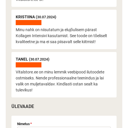
KRISTIINA (
)
30.07.2024
Minu nahk on niisutatum ja elujõulisem pärast
Kollagen Intensivi kasutamist. See toode on tõeliselt
kvaliteetne ja ma ei saa piisavalt selle kiitmist!
TANEL (
)
30.07.2024
Vitalstore.ee on minu lemmik veebipood ilutoodete
ostmiseks. Nende professionaalne teenindus ja lai
valik on muljetavaldav. Kindlasti ostan sealt ka
tulevikus!
ÜLEVAADE
Nimetus
*