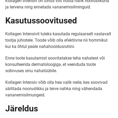
Kollagen Intensiv on tõhus viis hoida nahk nooruslikuna
ja tervena ning ennetada vananemisilminguid.
Kasutussoovitused
Kollagen Intensivit tuleks kasutada regulaarselt vastavalt
tootja juhistele. Toode võib olla efektiivne nii hommikul
kui ka õhtul peale nahahooldusrutiini.
Enne toote kasutamist soovitatakse teha nahatest või
konsulteerida dermatoloogiga, et veenduda toote
sobivuses sinu nahatüübile.
Kollagen Intensiv võib olla hea valik neile, kes soovivad
säilitada nooruslikku ja terve nahka ning vähendada
vananemisilmungeid.
Järeldus