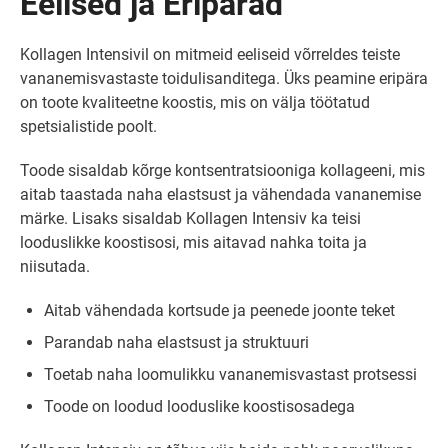
Eelised ja Eripärad
Kollagen Intensivil on mitmeid eeliseid võrreldes teiste
vananemisvastaste toidulisanditega. Üks peamine eripära
on toote kvaliteetne koostis, mis on välja töötatud
spetsialistide poolt.
Toode sisaldab kõrge kontsentratsiooniga kollageeni, mis
aitab taastada naha elastsust ja vähendada vananemise
märke. Lisaks sisaldab Kollagen Intensiv ka teisi
looduslikke koostisosi, mis aitavad nahka toita ja
niisutada.
Aitab vähendada kortsude ja peenede joonte teket
Parandab naha elastsust ja struktuuri
Toetab naha loomulikku vananemisvastast protsessi
Toode on loodud looduslike koostisosadega