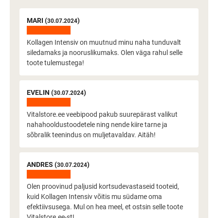
MARI (
)
30.07.2024
Kollagen Intensiv on muutnud minu naha tunduvalt
siledamaks ja nooruslikumaks. Olen väga rahul selle
toote tulemustega!
EVELIN (
)
30.07.2024
Vitalstore.ee veebipood pakub suurepärast valikut
nahahooldustoodetele ning nende kiire tarne ja
sõbralik teenindus on muljetavaldav. Aitäh!
ANDRES (
)
30.07.2024
Olen proovinud paljusid kortsudevastaseid tooteid,
kuid Kollagen Intensiv võitis mu südame oma
efektiivsusega. Mul on hea meel, et ostsin selle toote
Vitalstore.ee-st!