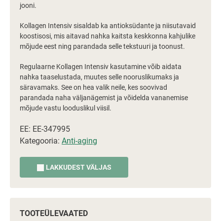
jooni.
Kollagen Intensiv sisaldab ka antioksüdante ja niisutavaid
koostisosi, mis aitavad nahka kaitsta keskkonna kahjulike
mõjude eest ning parandada selle tekstuuri ja toonust.
Regulaarne Kollagen Intensiv kasutamine võib aidata
nahka taaselustada, muutes selle nooruslikumaks ja
säravamaks. See on hea valik neile, kes soovivad
parandada naha väljanägemist ja võidelda vananemise
mõjude vastu looduslikul viisil.
EE: EE-347995
Kategooria:
Anti-aging
LAKKUDEST VÄLJAS
TOOTEÜLEVAATED