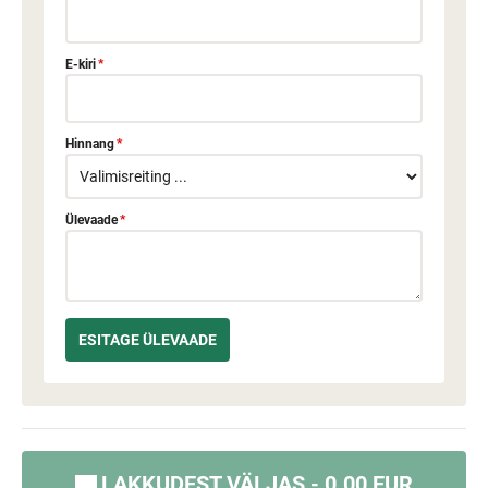
E-kiri
*
Hinnang
*
Ülevaade
*
LAKKUDEST VÄLJAS - 0.00 EUR