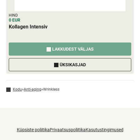
HIND
0 EUR
Kollagen Intensiv
LAKKUDEST VÄLJAS
ÜKSIKASJAD
Kodu
»
Anti-aging
»
Wrinkless
Küpsiste poliitika
Privaatsuspoliitika
Kasutustingimused