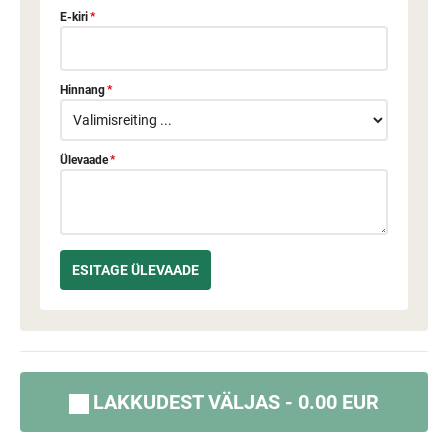
E-kiri
*
Hinnang
*
Ülevaade
*
LAKKUDEST VÄLJAS - 0.00 EUR