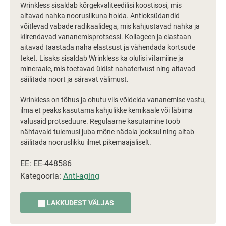
Wrinkless sisaldab kõrgekvaliteedilisi koostisosi, mis
aitavad nahka nooruslikuna hoida. Antioksüdandid
võitlevad vabade radikaalidega, mis kahjustavad nahka ja
kiirendavad vananemisprotsessi. Kollageen ja elastaan
aitavad taastada naha elastsust ja vähendada kortsude
teket. Lisaks sisaldab Wrinkless ka olulisi vitamiine ja
mineraale, mis toetavad üldist nahaterivust ning aitavad
säilitada noort ja säravat välimust.
Wrinkless on tõhus ja ohutu viis võidelda vananemise vastu,
ilma et peaks kasutama kahjulikke kemikaale või läbima
valusaid protseduure. Regulaarne kasutamine toob
nähtavaid tulemusi juba mõne nädala jooksul ning aitab
säilitada nooruslikku ilmet pikemaajaliselt.
EE: EE-448586
Kategooria:
Anti-aging
LAKKUDEST VÄLJAS