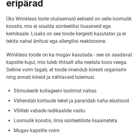
eripärad
Üks Wrinkless toote olulisemaid eeliseid on selle loomulik
koostis, mis ei sisalda sünteetilisi lisaaineid ega
kemikaale. Lisaks on see toode kergesti kasutatav ja ei
tekita nahal ärritusi ega allergilisi reaktsioone.
Wrinkless toode on ka mugav kasutada - see on saadaval
kapslite kujul, mis tuleb lihtsalt alla neelata koos veega.
Selline vorm tagab, et toode imendub kiiresti organismi
ning annab kiireid ja nähtavaid tulemusi.
Stimuleerib kollageeni tootmist nahas
Vähendab kortsude teket ja parandab naha elastsust
Võitleb vabade radikaalide vastu
Loomulik koostis, ilma sünteetiliste lisaaineteta
Mugav kapslite vorm