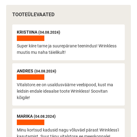
TOOTEÜLEVAATED
KRISTIINA (
)
04.08.2024
Super kiire tarne ja suurepärane teenindus! Wrinkless
muutis mu naha täielikult!
ANDRES (
)
04.08.2024
Vitalstore.ee on usaldusväärne veebipood, kust ma
leidsin endale ideaalse toote Wrinkless! Soovitan
kõigile!
MARIKA (
)
04.08.2024
Minu kortsud kadusid nagu võluväel pärast Wrinkless'i
kasutamist. Suur tänu vitalstore.ee meeskonnale!