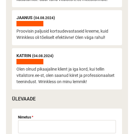
JAANUS (
)
04.08.2024
Proovisin paljusid kortsudevastaseid kreeme, kuid
Wrinkless oli tõeliselt efektiivne! Olen väga rahul!
KATRIN (
)
04.08.2024
Olen olnud pikaajaline klient ja iga kord, kui tellin
vitalstore.ee-st, olen saanud kiiret ja professionaalset
teenindust. Wrinkless on minu lemmik!
ÜLEVAADE
Nimetus
*