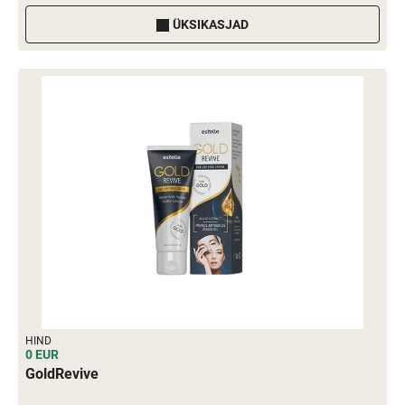
ÜKSIKASJAD
HIND
0 EUR
GoldRevive