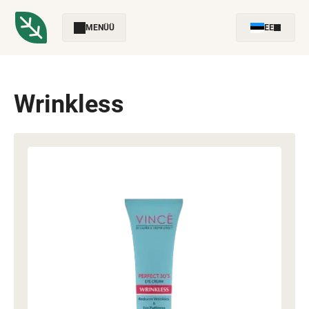
MENÜÜ
EE
Wrinkless