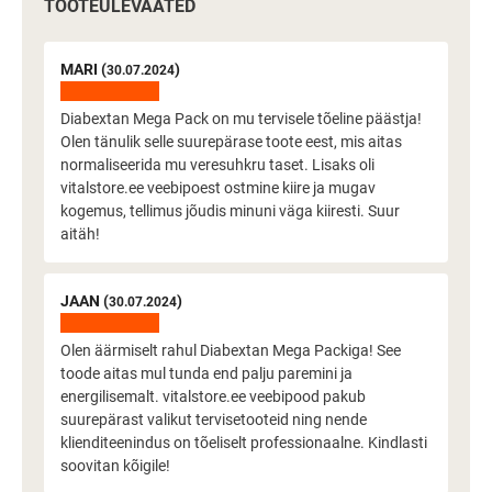
TOOTEÜLEVAATED
MARI (
)
30.07.2024
Diabextan Mega Pack on mu tervisele tõeline päästja!
Olen tänulik selle suurepärase toote eest, mis aitas
normaliseerida mu veresuhkru taset. Lisaks oli
vitalstore.ee veebipoest ostmine kiire ja mugav
kogemus, tellimus jõudis minuni väga kiiresti. Suur
aitäh!
JAAN (
)
30.07.2024
Olen äärmiselt rahul Diabextan Mega Packiga! See
toode aitas mul tunda end palju paremini ja
energilisemalt. vitalstore.ee veebipood pakub
suurepärast valikut tervisetooteid ning nende
klienditeenindus on tõeliselt professionaalne. Kindlasti
soovitan kõigile!