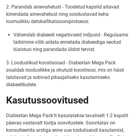
2. Parandab ainevahetust - Toodetud kapslid aitavad
kiirendada ainevahetust ning soodustavad keha
loomulikku detoksifikatsiooniprotsessi.
Vähendab diabeedi negatiivseid mõjusid - Regulaarne
tarbimine võib aidata ennetada diabeediga seotud
tüsistusi ning parandada üldist tervist.
3. Looduslikud koostisosad - Diabextan Mega Pack
sisaldab looduslikke ja ohutuid koostisosi, mis on hästi
talutavad ja sobivad pikaajaliseks kasutamiseks
diabeetikutele.
Kasutussoovitused
Diabextan Mega Pack'it kasutatakse tavaliselt 1-2 kapslit
päevas vastavalt tootja soovitustele. Soovitatav on
konsulteerida arstiga enne uue toidulisandi kasutamist,