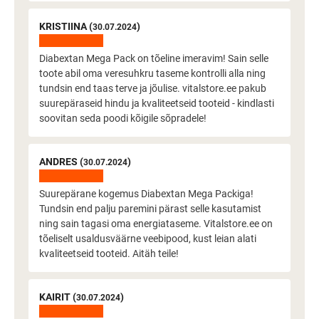
KRISTIINA (
)
30.07.2024
Diabextan Mega Pack on tõeline imeravim! Sain selle
toote abil oma veresuhkru taseme kontrolli alla ning
tundsin end taas terve ja jõulise. vitalstore.ee pakub
suurepäraseid hindu ja kvaliteetseid tooteid - kindlasti
soovitan seda poodi kõigile sõpradele!
ANDRES (
)
30.07.2024
Suurepärane kogemus Diabextan Mega Packiga!
Tundsin end palju paremini pärast selle kasutamist
ning sain tagasi oma energiataseme. Vitalstore.ee on
tõeliselt usaldusväärne veebipood, kust leian alati
kvaliteetseid tooteid. Aitäh teile!
KAIRIT (
)
30.07.2024