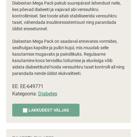
Diabextan Mega Pack pakub suurepärast lahendust neile,
kes põevad diabeeti ja vajavad abi veresuhkru
kontrollimisel. See toode aitab stabiliseerida veresuhkru
taset, vähendada insuliiniresistentsust ning parandada
üldist enesetunnet.
Diabextan Mega Pack on saadaval erinevates vormides,
sealhulgas kapslite ja pulbri kujul, mis muudab selle
kasutamise mugavaks ja paindlikuks. Regulaarne
kasutamine koos tervisliku toitumise ja eluviisiga võib
aidata diabeetikutel hoida veresuhkru taset kontrolli all ning
parandada nende üldist elukvaliteeti.
EE: EE-649771
Kategooria:
Diabetes
LAKKUDEST VÄLJAS