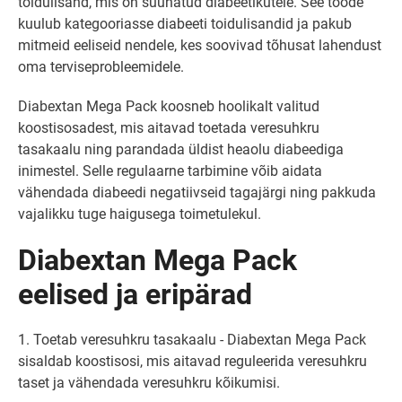
toidulisand, mis on suunatud diabeetikutele. See toode
kuulub kategooriasse diabeeti toidulisandid ja pakub
mitmeid eeliseid nendele, kes soovivad tõhusat lahendust
oma terviseprobleemidele.
Diabextan Mega Pack koosneb hoolikalt valitud
koostisosadest, mis aitavad toetada veresuhkru
tasakaalu ning parandada üldist heaolu diabeediga
inimestel. Selle regulaarne tarbimine võib aidata
vähendada diabeedi negatiivseid tagajärgi ning pakkuda
vajalikku tuge haigusega toimetulekul.
Diabextan Mega Pack
eelised ja eripärad
1. Toetab veresuhkru tasakaalu - Diabextan Mega Pack
sisaldab koostisosi, mis aitavad reguleerida veresuhkru
taset ja vähendada veresuhkru kõikumisi.