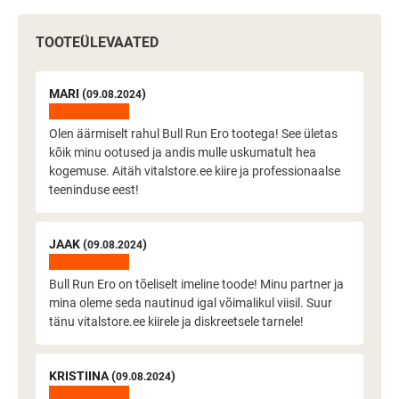
TOOTEÜLEVAATED
MARI (
)
09.08.2024
Olen äärmiselt rahul Bull Run Ero tootega! See ületas
kõik minu ootused ja andis mulle uskumatult hea
kogemuse. Aitäh vitalstore.ee kiire ja professionaalse
teeninduse eest!
JAAK (
)
09.08.2024
Bull Run Ero on tõeliselt imeline toode! Minu partner ja
mina oleme seda nautinud igal võimalikul viisil. Suur
tänu vitalstore.ee kiirele ja diskreetsele tarnele!
KRISTIINA (
)
09.08.2024