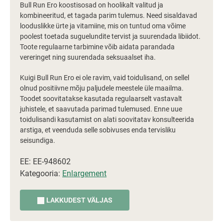
Bull Run Ero koostisosad on hoolikalt valitud ja
kombineeritud, et tagada parim tulemus. Need sisaldavad
looduslikke ürte ja vitamiine, mis on tuntud oma võime
poolest toetada suguelundite tervist ja suurendada libiidot.
Toote regulaarne tarbimine võib aidata parandada
vereringet ning suurendada seksuaalset iha.
Kuigi Bull Run Ero ei ole ravim, vaid toidulisand, on sellel
olnud positiivne mõju paljudele meestele üle maailma.
Toodet soovitatakse kasutada regulaarselt vastavalt
juhistele, et saavutada parimad tulemused. Enne uue
toidulisandi kasutamist on alati soovitatav konsulteerida
arstiga, et veenduda selle sobivuses enda tervisliku
seisundiga.
EE: EE-948602
Kategooria:
Enlargement
LAKKUDEST VÄLJAS