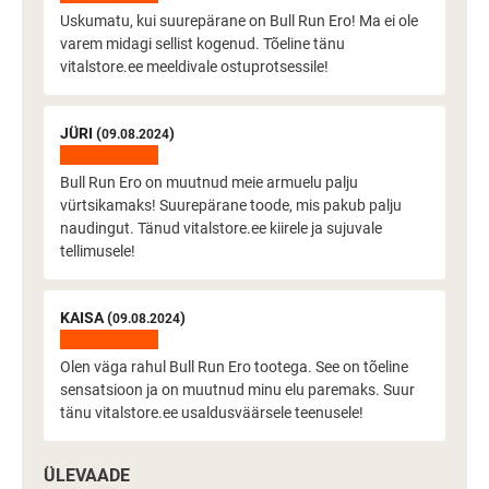
Uskumatu, kui suurepärane on Bull Run Ero! Ma ei ole
varem midagi sellist kogenud. Tõeline tänu
vitalstore.ee meeldivale ostuprotsessile!
JÜRI (
)
09.08.2024
Bull Run Ero on muutnud meie armuelu palju
vürtsikamaks! Suurepärane toode, mis pakub palju
naudingut. Tänud vitalstore.ee kiirele ja sujuvale
tellimusele!
KAISA (
)
09.08.2024
Olen väga rahul Bull Run Ero tootega. See on tõeline
sensatsioon ja on muutnud minu elu paremaks. Suur
tänu vitalstore.ee usaldusväärsele teenusele!
ÜLEVAADE