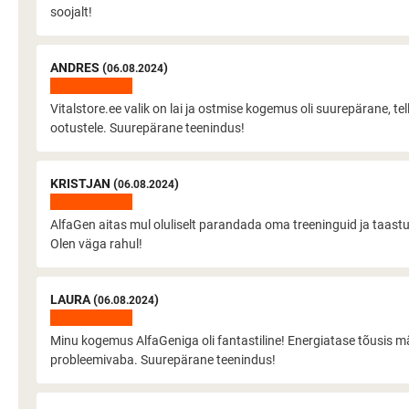
soojalt!
ANDRES (
)
06.08.2024
Vitalstore.ee valik on lai ja ostmise kogemus oli suurepärane, tel
ootustele. Suurepärane teenindus!
KRISTJAN (
)
06.08.2024
AlfaGen aitas mul oluliselt parandada oma treeninguid ja taastumi
Olen väga rahul!
LAURA (
)
06.08.2024
Minu kogemus AlfaGeniga oli fantastiline! Energiatase tõusis märga
probleemivaba. Suurepärane teenindus!