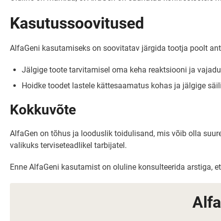
Kasutussoovitused
AlfaGeni kasutamiseks on soovitatav järgida tootja poolt antud
Jälgige toote tarvitamisel oma keha reaktsiooni ja vajadu
Hoidke toodet lastele kättesaamatus kohas ja jälgige säi
Kokkuvõte
AlfaGen on tõhus ja looduslik toidulisand, mis võib olla su
valikuks terviseteadlikel tarbijatel.
Enne AlfaGeni kasutamist on oluline konsulteerida arstiga, e
Alf