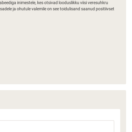
beediga inimestele, kes otsivad looduslikku viisi veresuhkru
adele ja ohutule valemile on see toidulisand saanud positiivset