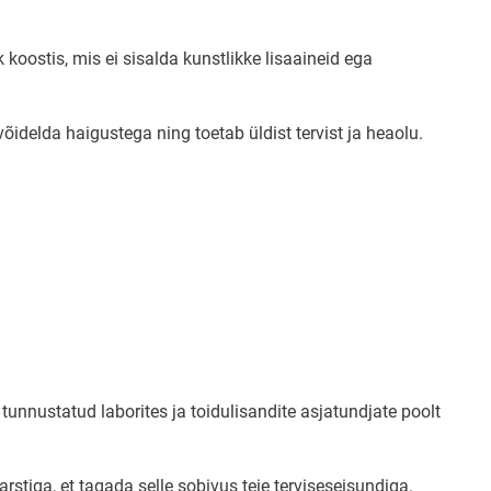
koostis, mis ei sisalda kunstlikke lisaaineid ega
delda haigustega ning toetab üldist tervist ja heaolu.
tunnustatud laborites ja toidulisandite asjatundjate poolt
stiga, et tagada selle sobivus teie terviseseisundiga.