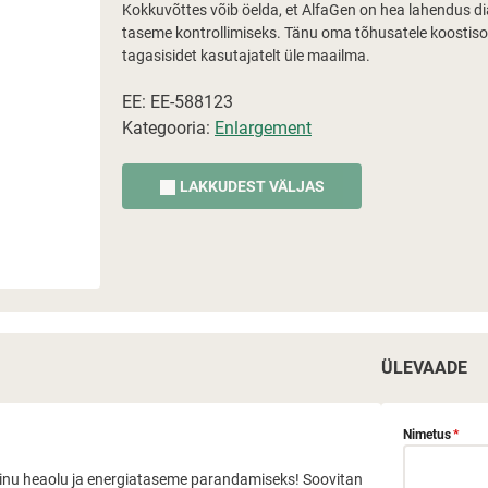
Kokkuvõttes võib öelda, et AlfaGen on hea lahendus dia
taseme kontrollimiseks. Tänu oma tõhusatele koostisos
tagasisidet kasutajatelt üle maailma.
EE: EE-588123
Kategooria:
Enlargement
LAKKUDEST VÄLJAS
ÜLEVAADE
Nimetus
*
t minu heaolu ja energiataseme parandamiseks! Soovitan