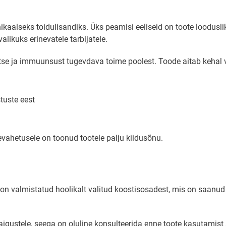
aalseks toidulisandiks. Üks peamisi eeliseid on toote looduslik 
likuks erinevatele tarbijatele.
e ja immuunsust tugevdava toime poolest. Toode aitab kehal või
tuste eest
vahetusele on toonud tootele palju kiidusõnu.
 on valmistatud hoolikalt valitud koostisosadest, mis on saanud 
gustele, seega on oluline konsulteerida enne toote kasutamist ar