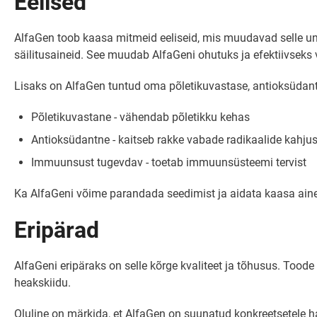
Eelised
AlfaGen toob kaasa mitmeid eeliseid, mis muudavad selle unik
säilitusaineid. See muudab AlfaGeni ohutuks ja efektiivseks va
Lisaks on AlfaGen tuntud oma põletikuvastase, antioksüdants
Põletikuvastane - vähendab põletikku kehas
Antioksüdantne - kaitseb rakke vabade radikaalide kahjus
Immuunsust tugevdav - toetab immuunsüsteemi tervist
Ka AlfaGeni võime parandada seedimist ja aidata kaasa aine
Eripärad
AlfaGeni eripäraks on selle kõrge kvaliteet ja tõhusus. Toode
heakskiidu.
Oluline on märkida, et AlfaGen on suunatud konkreetsetele hai