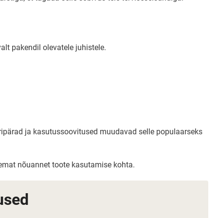
lt pakendil olevatele juhistele.
 eripärad ja kasutussoovitused muudavad selle populaarseks
psemat nõuannet toote kasutamise kohta.
used