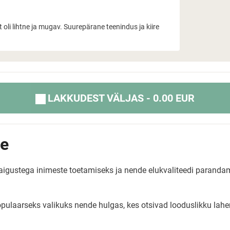
t oli lihtne ja mugav. Suurepärane teenindus ja kiire
LAKKUDEST VÄLJAS - 0.00 EUR
le
 haigustega inimeste toetamiseks ja nende elukvaliteedi paran
pulaarseks valikuks nende hulgas, kes otsivad looduslikku lah