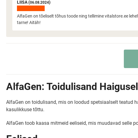
LIISA (
)
06.08.2024
AlfaGen on tõeliselt tõhus toode ning tellimine vitalstore.ee lehel
tarne! Aitäh!
AlfaGen: Toidulisand Haiguse
AlfaGen on toidulisand, mis on loodud spetsiaalselt teatud
kasulikkuse tõttu.
AlfaGen toob kaasa mitmeid eeliseid, mis muudavad selle po