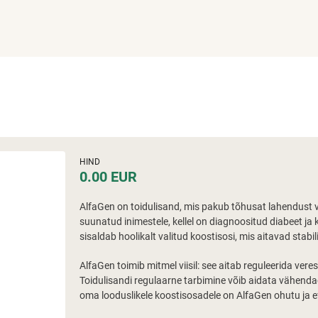
HIND
0.00 EUR
AlfaGen on toidulisand, mis pakub tõhusat lahendust v
suunatud inimestele, kellel on diagnoositud diabeet ja 
sisaldab hoolikalt valitud koostisosi, mis aitavad stabi
AlfaGen toimib mitmel viisil: see aitab reguleerida ve
Toidulisandi regulaarne tarbimine võib aidata vähendada
oma looduslikele koostisosadele on AlfaGen ohutu ja efe