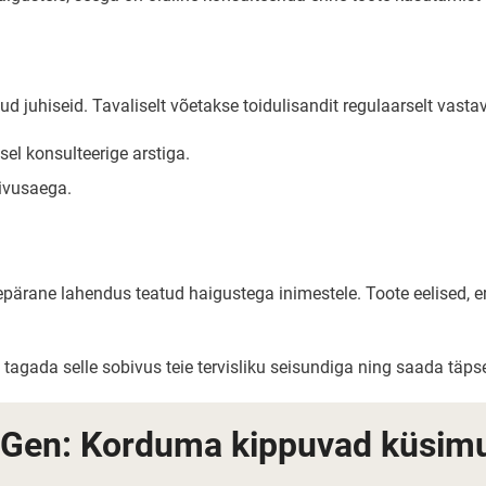
 juhiseid. Tavaliselt võetakse toidulisandit regulaarselt vastava
sel konsulteerige arstiga.
livusaega.
urepärane lahendus teatud haigustega inimestele. Toote eelised,
t tagada selle sobivus teie tervisliku seisundiga ning saada tä
aGen: Korduma kippuvad küsim