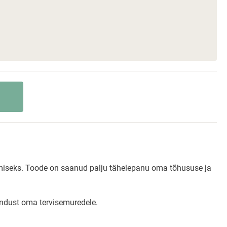
damiseks. Toode on saanud palju tähelepanu oma tõhususe ja
endust oma tervisemuredele.