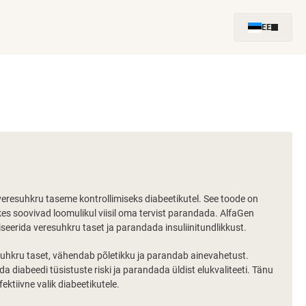
EE
eresuhkru taseme kontrollimiseks diabeetikutel. See toode on
kes soovivad loomulikul viisil oma tervist parandada. AlfaGen
liseerida veresuhkru taset ja parandada insuliinitundlikkust.
resuhkru taset, vähendab põletikku ja parandab ainevahetust.
 diabeedi tüsistuste riski ja parandada üldist elukvaliteeti. Tänu
ktiivne valik diabeetikutele.