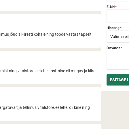
E-kiri
*
Hinnang
*
limus jõudis kiiresti kohale ning toode vastas täpselt
Ülevaade
*
st ning vitalstore.ee lehelt ostmine oli mugav ja kiire.
tavalt ja tellimus vitalstore.ee lehel oli kiire ning