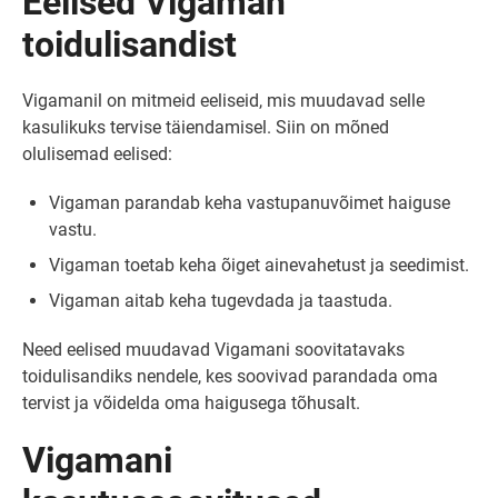
Eelised Vigaman
toidulisandist
Vigamanil on mitmeid eeliseid, mis muudavad selle
kasulikuks tervise täiendamisel. Siin on mõned
olulisemad eelised:
Vigaman parandab keha vastupanuvõimet haiguse
vastu.
Vigaman toetab keha õiget ainevahetust ja seedimist.
Vigaman aitab keha tugevdada ja taastuda.
Need eelised muudavad Vigamani soovitatavaks
toidulisandiks nendele, kes soovivad parandada oma
tervist ja võidelda oma haigusega tõhusalt.
Vigamani