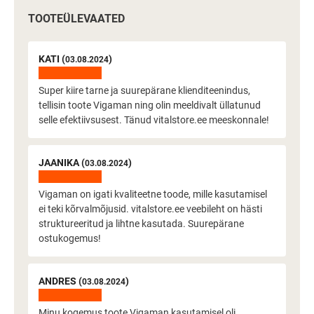
TOOTEÜLEVAATED
KATI (
)
03.08.2024
Super kiire tarne ja suurepärane klienditeenindus,
tellisin toote Vigaman ning olin meeldivalt üllatunud
selle efektiivsusest. Tänud vitalstore.ee meeskonnale!
JAANIKA (
)
03.08.2024
Vigaman on igati kvaliteetne toode, mille kasutamisel
ei teki kõrvalmõjusid. vitalstore.ee veebileht on hästi
struktureeritud ja lihtne kasutada. Suurepärane
ostukogemus!
ANDRES (
)
03.08.2024
Minu kogemus toote Vigaman kasutamisel oli