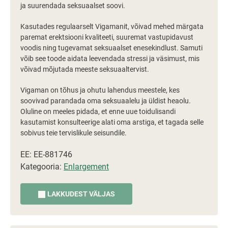
ja suurendada seksuaalset soovi.
Kasutades regulaarselt Vigamanit, võivad mehed märgata
paremat erektsiooni kvaliteeti, suuremat vastupidavust
voodis ning tugevamat seksuaalset enesekindlust. Samuti
võib see toode aidata leevendada stressi ja väsimust, mis
võivad mõjutada meeste seksuaaltervist.
Vigaman on tõhus ja ohutu lahendus meestele, kes
soovivad parandada oma seksuaalelu ja üldist heaolu.
Oluline on meeles pidada, et enne uue toidulisandi
kasutamist konsulteerige alati oma arstiga, et tagada selle
sobivus teie tervislikule seisundile.
EE: EE-881746
Kategooria:
Enlargement
LAKKUDEST VÄLJAS