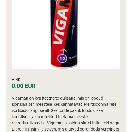
HIND
0.00 EUR
Vigaman on kvaliteetne toidulisand, mis on loodud
spetsiaalselt meestele, kes kannatavad erektsioonihäirete
või libiido languse all. See toode pakub looduslikke
koostisosi ja on mõeldud toetama meeste
reproduktiivtervist. Vigaman sisaldab olulisi toitaineid nagu
L-arginiin, tsink ja seleen, mis aitavad parandada vereringet