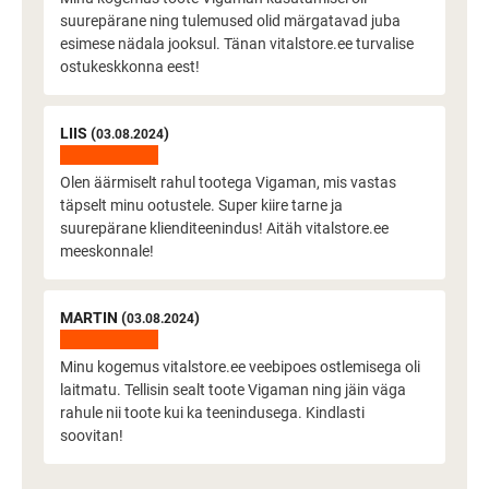
suurepärane ning tulemused olid märgatavad juba
esimese nädala jooksul. Tänan vitalstore.ee turvalise
ostukeskkonna eest!
LIIS (
)
03.08.2024
Olen äärmiselt rahul tootega Vigaman, mis vastas
täpselt minu ootustele. Super kiire tarne ja
suurepärane klienditeenindus! Aitäh vitalstore.ee
meeskonnale!
MARTIN (
)
03.08.2024
Minu kogemus vitalstore.ee veebipoes ostlemisega oli
laitmatu. Tellisin sealt toote Vigaman ning jäin väga
rahule nii toote kui ka teenindusega. Kindlasti
soovitan!