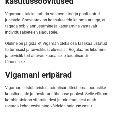
kasutussoovitused
Vigamanit tuleks tarbida vastavalt tootja poolt antud
juhistele. Soovitatav on konsulteerida ka oma arstiga, et
tagada sobiv annustamine ja kasutamine vastavalt
individuaalsetele vajadustele.
Oluline on jälgida, et Vigaman oleks osa tasakaalustatud
toitumisest ja tervislikust eluviisist. Regulaarne liikumine
ja tervislik toit aitavad kaasa selle toidulisandi
tõhususele.
Vigamani eripärad
Vigaman eristub teistest toidulisanditest oma looduslike
koostisosade ja tõestatud tõhususe poolest. Selle võimas
kombinatsioon vitamiinidest ja mineraalidest aitab
toetada keha tervist ning võidelda haiguse vastu.