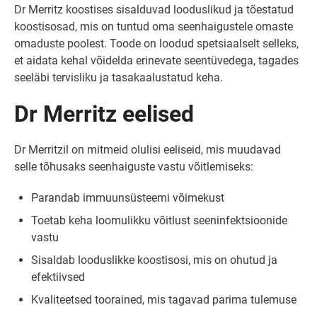
Dr Merritz koostises sisalduvad looduslikud ja tõestatud
koostisosad, mis on tuntud oma seenhaigustele omaste
omaduste poolest. Toode on loodud spetsiaalselt selleks,
et aidata kehal võidelda erinevate seentüvedega, tagades
seeläbi tervisliku ja tasakaalustatud keha.
Dr Merritz eelised
Dr Merritzil on mitmeid olulisi eeliseid, mis muudavad
selle tõhusaks seenhaiguste vastu võitlemiseks:
Parandab immuunsüsteemi võimekust
Toetab keha loomulikku võitlust seeninfektsioonide
vastu
Sisaldab looduslikke koostisosi, mis on ohutud ja
efektiivsed
Kvaliteetsed toorained, mis tagavad parima tulemuse