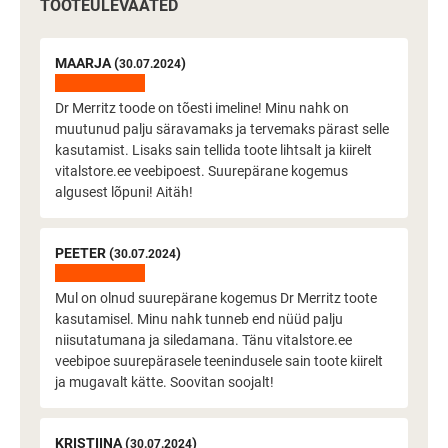
TOOTEÜLEVAATED
MAARJA (
)
30.07.2024
Dr Merritz toode on tõesti imeline! Minu nahk on
muutunud palju säravamaks ja tervemaks pärast selle
kasutamist. Lisaks sain tellida toote lihtsalt ja kiirelt
vitalstore.ee veebipoest. Suurepärane kogemus
algusest lõpuni! Aitäh!
PEETER (
)
30.07.2024
Mul on olnud suurepärane kogemus Dr Merritz toote
kasutamisel. Minu nahk tunneb end nüüd palju
niisutatumana ja siledamana. Tänu vitalstore.ee
veebipoe suurepärasele teenindusele sain toote kiirelt
ja mugavalt kätte. Soovitan soojalt!
KRISTIINA (
)
30.07.2024