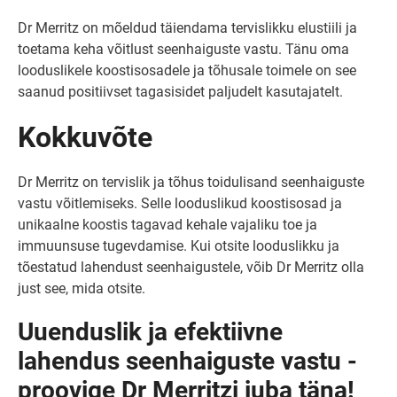
Dr Merritz on mõeldud täiendama tervislikku elustiili ja
toetama keha võitlust seenhaiguste vastu. Tänu oma
looduslikele koostisosadele ja tõhusale toimele on see
saanud positiivset tagasisidet paljudelt kasutajatelt.
Kokkuvõte
Dr Merritz on tervislik ja tõhus toidulisand seenhaiguste
vastu võitlemiseks. Selle looduslikud koostisosad ja
unikaalne koostis tagavad kehale vajaliku toe ja
immuunsuse tugevdamise. Kui otsite looduslikku ja
tõestatud lahendust seenhaigustele, võib Dr Merritz olla
just see, mida otsite.
Uuenduslik ja efektiivne
lahendus seenhaiguste vastu -
proovige Dr Merritzi juba täna!