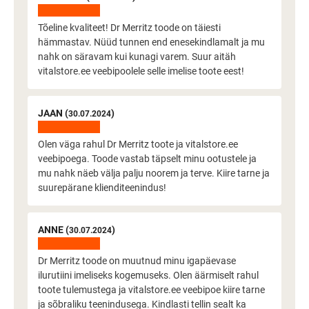
Tõeline kvaliteet! Dr Merritz toode on täiesti
hämmastav. Nüüd tunnen end enesekindlamalt ja mu
nahk on säravam kui kunagi varem. Suur aitäh
vitalstore.ee veebipoolele selle imelise toote eest!
JAAN (
)
30.07.2024
Olen väga rahul Dr Merritz toote ja vitalstore.ee
veebipoega. Toode vastab täpselt minu ootustele ja
mu nahk näeb välja palju noorem ja terve. Kiire tarne ja
suurepärane klienditeenindus!
ANNE (
)
30.07.2024
Dr Merritz toode on muutnud minu igapäevase
ilurutiini imeliseks kogemuseks. Olen äärmiselt rahul
toote tulemustega ja vitalstore.ee veebipoe kiire tarne
ja sõbraliku teenindusega. Kindlasti tellin sealt ka