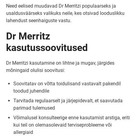
Need eelised muudavad Dr Merritzi populaarseks ja
usaldusväärseks valikuks neile, kes otsivad looduslikku
lahendust seenhaiguste vastu.
Dr Merritz
kasutussoovitused
Dr Merritzi kasutamine on lihtne ja mugav, järgides
mõningaid olulisi soovitusi:
Soovitatav on võtta toidulisand vastavalt pakendil
toodud juhendile
Tarvitada regulaarselt ja järjepidevalt, et saavutada
parimad tulemused
Võimalusel konsulteerige enne kasutamist arstiga, eriti
kui teil on olemasolevaid terviseprobleeme või
allergiaid