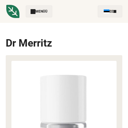
MENÜÜ
EE
Dr Merritz