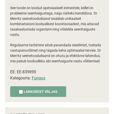
See toode on loodud spetsiaalselt inimestele, kellel on
probleeme seenhaigustega, nagu näiteks kandidoos. Dr
Merritz seenetoodulisand sisaldab unikaalset
kombinatsiooni looduslikest koostisosadest, mis aitavad
tasakaalustada organismi ning võidelda seenhaiguste
vastu.
Regulaarne tarbimine aitab parandada seedimist, toetada
vastupanuvõimet ning tagada keha optimaalse tervise. Dr
Merritz seenetoodulisand on ohutu ja efektiivne lahendus,
mis pakub looduslikku abi seenhaiguste vastu võitlemisel.
EE: EE-839890
Kategooria:
Fungus
LAKKUDEST VÄLJAS