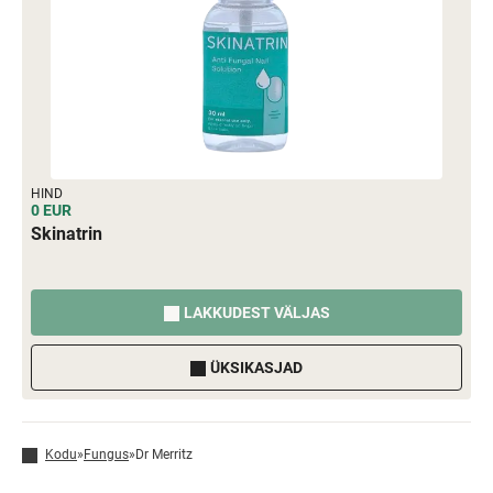
HIND
0 EUR
Skinatrin
LAKKUDEST VÄLJAS
ÜKSIKASJAD
Kodu
»
Fungus
»
Dr Merritz