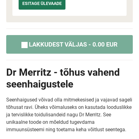
LAKKUDEST VÄLJAS - 0.00 EUR
Dr Merritz - tõhus vahend
seenhaigustele
Seenhaigused võivad olla mitmekesised ja vajavad sageli
tõhusat ravi. Üheks võimaluseks on kasutada looduslikke
ja tervislikke toidulisandeid nagu Dr Merritz. See
unikaalne toode on mõeldud tugevdama
immuunsüsteemi ning toetama keha võitlust seentega.