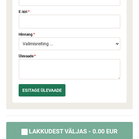
E-kiri
*
Hinnang
*
Ülevaade
*
LAKKUDEST VÄLJAS - 0.00 EUR