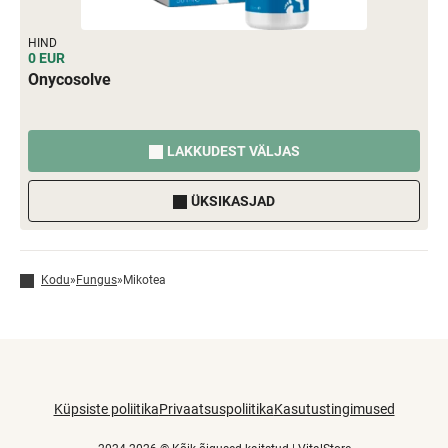
HIND
0 EUR
Onycosolve
LAKKUDEST VÄLJAS
ÜKSIKASJAD
Kodu
»
Fungus
»
Mikotea
Küpsiste poliitika
Privaatsuspoliitika
Kasutustingimused