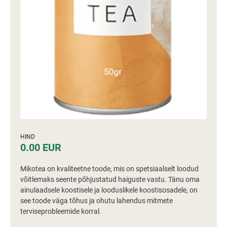
HIND
0.00 EUR
Mikotea on kvaliteetne toode, mis on spetsiaalselt loodud
võitlemaks seente põhjustatud haiguste vastu. Tänu oma
ainulaadsele koostisele ja looduslikele koostisosadele, on
see toode väga tõhus ja ohutu lahendus mitmete
terviseprobleemide korral.