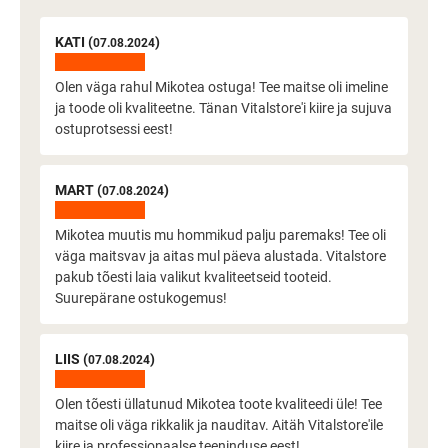
KATI (
)
07.08.2024
Olen väga rahul Mikotea ostuga! Tee maitse oli imeline
ja toode oli kvaliteetne. Tänan Vitalstore'i kiire ja sujuva
ostuprotsessi eest!
MART (
)
07.08.2024
Mikotea muutis mu hommikud palju paremaks! Tee oli
väga maitsvav ja aitas mul päeva alustada. Vitalstore
pakub tõesti laia valikut kvaliteetseid tooteid.
Suurepärane ostukogemus!
LIIS (
)
07.08.2024
Olen tõesti üllatunud Mikotea toote kvaliteedi üle! Tee
maitse oli väga rikkalik ja nauditav. Aitäh Vitalstore'ile
kiire ja professionaalse teeninduse eest!