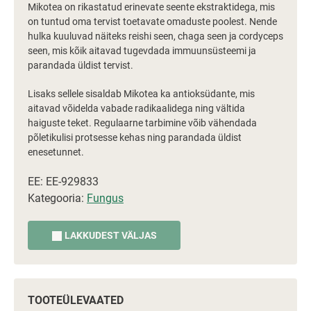
Mikotea on rikastatud erinevate seente ekstraktidega, mis
on tuntud oma tervist toetavate omaduste poolest. Nende
hulka kuuluvad näiteks reishi seen, chaga seen ja cordyceps
seen, mis kõik aitavad tugevdada immuunsüsteemi ja
parandada üldist tervist.
Lisaks sellele sisaldab Mikotea ka antioksüdante, mis
aitavad võidelda vabade radikaalidega ning vältida
haiguste teket. Regulaarne tarbimine võib vähendada
põletikulisi protsesse kehas ning parandada üldist
enesetunnet.
EE: EE-929833
Kategooria:
Fungus
LAKKUDEST VÄLJAS
TOOTEÜLEVAATED