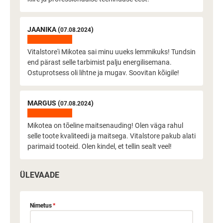
JAANIKA (
)
07.08.2024
Vitalstore'i Mikotea sai minu uueks lemmikuks! Tundsin
end pärast selle tarbimist palju energilisemana.
Ostuprotsess oli lihtne ja mugav. Soovitan kõigile!
MARGUS (
)
07.08.2024
Mikotea on tõeline maitsenauding! Olen väga rahul
selle toote kvaliteedi ja maitsega. Vitalstore pakub alati
parimaid tooteid. Olen kindel, et tellin sealt veel!
ÜLEVAADE
Nimetus
*