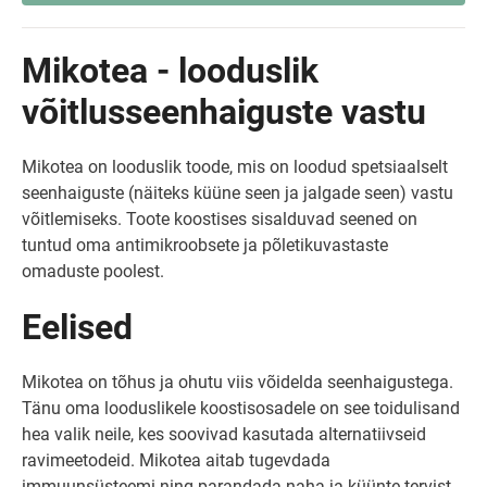
Mikotea - looduslik
võitlusseenhaiguste vastu
Mikotea on looduslik toode, mis on loodud spetsiaalselt
seenhaiguste (näiteks küüne seen ja jalgade seen) vastu
võitlemiseks. Toote koostises sisalduvad seened on
tuntud oma antimikroobsete ja põletikuvastaste
omaduste poolest.
Eelised
Mikotea on tõhus ja ohutu viis võidelda seenhaigustega.
Tänu oma looduslikele koostisosadele on see toidulisand
hea valik neile, kes soovivad kasutada alternatiivseid
ravimeetodeid. Mikotea aitab tugevdada
immuunsüsteemi ning parandada naha ja küünte tervist.