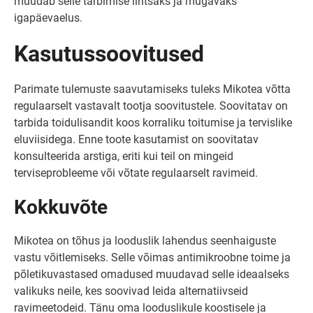
muudab selle tarbimise lihtsaks ja mugavaks
igapäevaelus.
Kasutussoovitused
Parimate tulemuste saavutamiseks tuleks Mikotea võtta
regulaarselt vastavalt tootja soovitustele. Soovitatav on
tarbida toidulisandit koos korraliku toitumise ja tervislike
eluviisidega. Enne toote kasutamist on soovitatav
konsulteerida arstiga, eriti kui teil on mingeid
terviseprobleeme või võtate regulaarselt ravimeid.
Kokkuvõte
Mikotea on tõhus ja looduslik lahendus seenhaiguste
vastu võitlemiseks. Selle võimas antimikroobne toime ja
põletikuvastased omadused muudavad selle ideaalseks
valikuks neile, kes soovivad leida alternatiivseid
ravimeetodeid. Tänu oma looduslikule koostisele ja