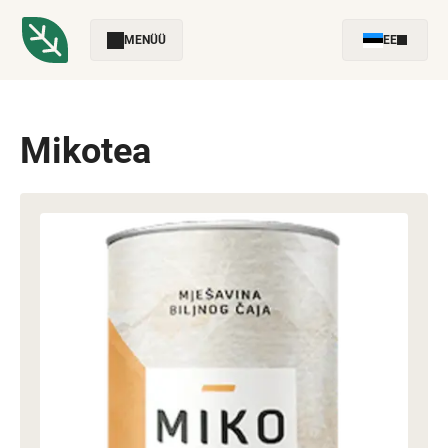
MENÜÜ
EE
Mikotea