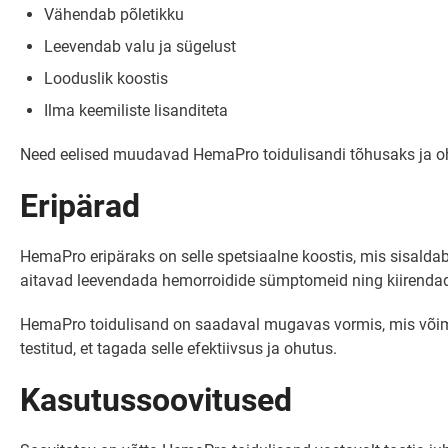
Vähendab põletikku
Leevendab valu ja sügelust
Looduslik koostis
Ilma keemiliste lisanditeta
Need eelised muudavad HemaPro toidulisandi tõhusaks ja oh
Eripärad
HemaPro eripäraks on selle spetsiaalne koostis, mis sisaldab
aitavad leevendada hemorroidide sümptomeid ning kiirendad
HemaPro toidulisand on saadaval mugavas vormis, mis võimald
testitud, et tagada selle efektiivsus ja ohutus.
Kasutussoovitused