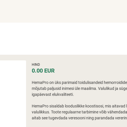
HIND
0.00 EUR
HemaPro on üks parimaid toidulisandeid hemorroidide 
mõjutab paljusid inimesi üle maailma. Valulikud ja s
igapäevast elukvaliteeti.
HemaPro sisaldab looduslikke koostisosi, mis aitavad
valulikkus. Toote regulaarne tarbimine võib vähendad
aitab see tugevdada veresooni ning parandada verering