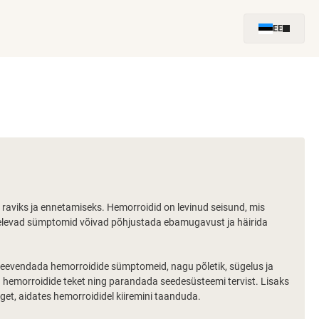
EE
raviks ja ennetamiseks. Hemorroidid on levinud seisund, mis
ügelevad sümptomid võivad põhjustada ebamugavust ja häirida
 leevendada hemorroidide sümptomeid, nagu põletik, sügelus ja
a hemorroidide teket ning parandada seedesüsteemi tervist. Lisaks
et, aidates hemorroididel kiiremini taanduda.