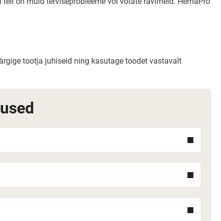
ui teil on muid terviseprobleeme või võtate ravimeid. HemaPro
ärgige tootja juhiseid ning kasutage toodet vastavalt
mused