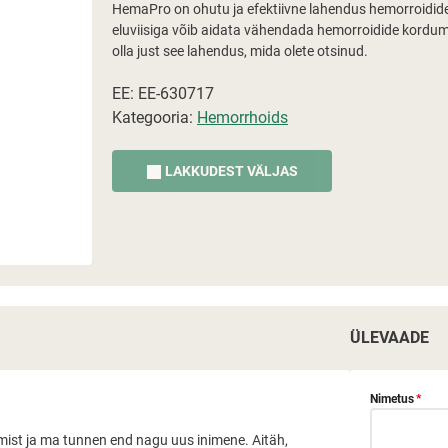
HemaPro on ohutu ja efektiivne lahendus hemorroidide 
eluviisiga võib aidata vähendada hemorroidide kordum
olla just see lahendus, mida olete otsinud.
EE: EE-630717
Kategooria:
Hemorrhoids
LAKKUDEST VÄLJAS
ÜLEVAADE
Nimetus
*
amist ja ma tunnen end nagu uus inimene. Aitäh,