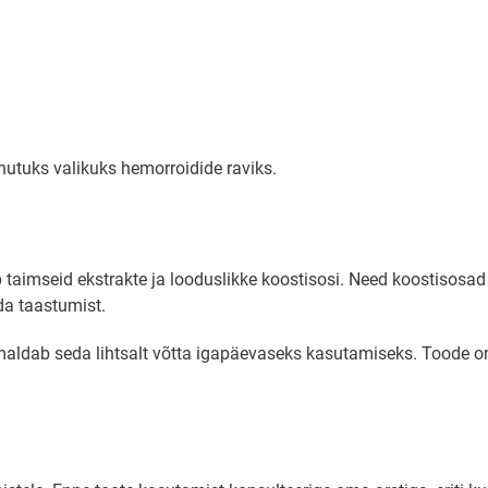
utuks valikuks hemorroidide raviks.
 taimseid ekstrakte ja looduslikke koostisosi. Need koostisosad
a taastumist.
ab seda lihtsalt võtta igapäevaseks kasutamiseks. Toode on loo