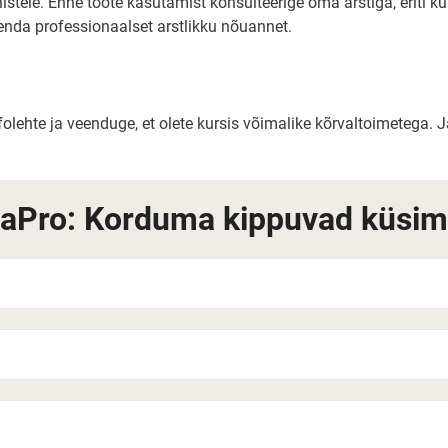
istele. Enne toote kasutamist konsulteerige oma arstiga, eriti k
asenda professionaalset arstlikku nõuannet.
folehte ja veenduge, et olete kursis võimalike kõrvaltoimetega. J
Pro: Korduma kippuvad küsi