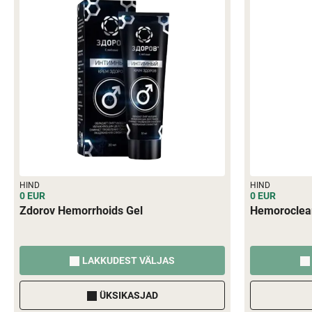
HIND
HIND
0 EUR
0 EUR
Zdorov Hemorrhoids Gel
Hemoroclea
LAKKUDEST VÄLJAS
ÜKSIKASJAD