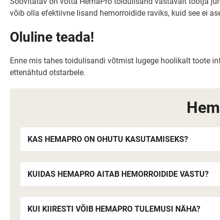
Soovitatav on võtta HemaPro toidulisand vastavalt tootja juh
võib olla efektiivne lisand hemorroidide raviks, kuid see ei 
Oluline teada!
Enne mis tahes toidulisandi võtmist lugege hoolikalt toote in
ettenähtud otstarbele.
Hema
KAS HEMAPRO ON OHUTU KASUTAMISEKS?
KUIDAS HEMAPRO AITAB HEMORROIDIDE VASTU?
KUI KIIRESTI VÕIB HEMAPRO TULEMUSI NÄHA?