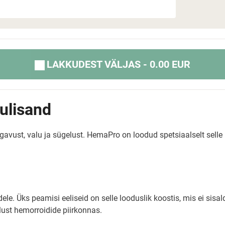
LAKKUDEST VÄLJAS - 0.00 EUR
ulisand
avust, valu ja sügelust. HemaPro on loodud spetsiaalselt selle
le. Üks peamisi eeliseid on selle looduslik koostis, mis ei sisal
ust hemorroidide piirkonnas.