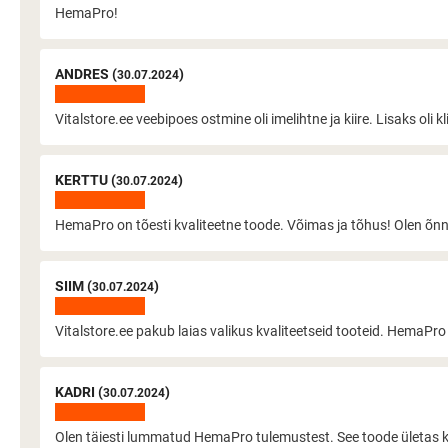
HemaPro!
ANDRES (
)
30.07.2024
Vitalstore.ee veebipoes ostmine oli imelihtne ja kiire. Lisaks oli 
KERTTU (
)
30.07.2024
HemaPro on tõesti kvaliteetne toode. Võimas ja tõhus! Olen õnnel
SIIM (
)
30.07.2024
Vitalstore.ee pakub laias valikus kvaliteetseid tooteid. HemaPro ol
KADRI (
)
30.07.2024
Olen täiesti lummatud HemaPro tulemustest. See toode ületas kõi