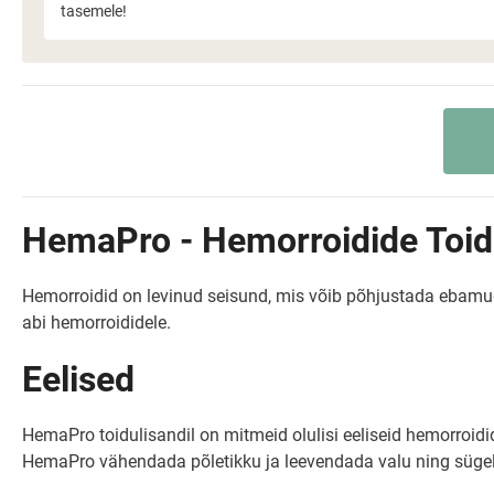
tasemele!
HemaPro - Hemorroidide Toid
Hemorroidid on levinud seisund, mis võib põhjustada ebamug
abi hemorroididele.
Eelised
HemaPro toidulisandil on mitmeid olulisi eeliseid hemorroidide
HemaPro vähendada põletikku ja leevendada valu ning sügel