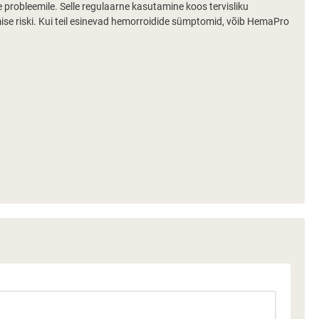
probleemile. Selle regulaarne kasutamine koos tervisliku
ise riski. Kui teil esinevad hemorroidide sümptomid, võib HemaPro