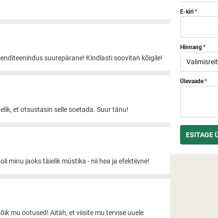
E-kiri
*
Hinnang
*
klienditeenindus suurepärane! Kindlasti soovitan kõigile!
Ülevaade
*
ik, et otsustasin selle soetada. Suur tänu!
i minu jaoks täielik müstika - nii hea ja efektiivne!
k mu ootused! Aitäh, et viisite mu tervise uuele