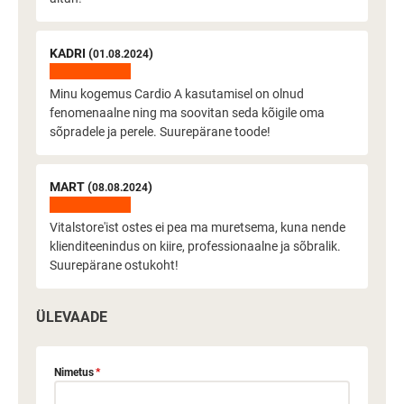
KADRI (
)
01.08.2024
Minu kogemus Cardio A kasutamisel on olnud
fenomenaalne ning ma soovitan seda kõigile oma
sõpradele ja perele. Suurepärane toode!
MART (
)
08.08.2024
Vitalstore'ist ostes ei pea ma muretsema, kuna nende
klienditeenindus on kiire, professionaalne ja sõbralik.
Suurepärane ostukoht!
ÜLEVAADE
Nimetus
*