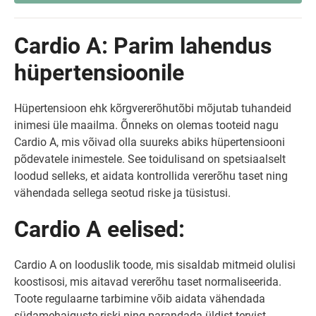
Cardio A: Parim lahendus
hüpertensioonile
Hüpertensioon ehk kõrgvererõhutõbi mõjutab tuhandeid
inimesi üle maailma. Õnneks on olemas tooteid nagu
Cardio A, mis võivad olla suureks abiks hüpertensiooni
põdevatele inimestele. See toidulisand on spetsiaalselt
loodud selleks, et aidata kontrollida vererõhu taset ning
vähendada sellega seotud riske ja tüsistusi.
Cardio A eelised:
Cardio A on looduslik toode, mis sisaldab mitmeid olulisi
koostisosi, mis aitavad vererõhu taset normaliseerida.
Toote regulaarne tarbimine võib aidata vähendada
südamehaiguste riski ning parandada üldist tervist.