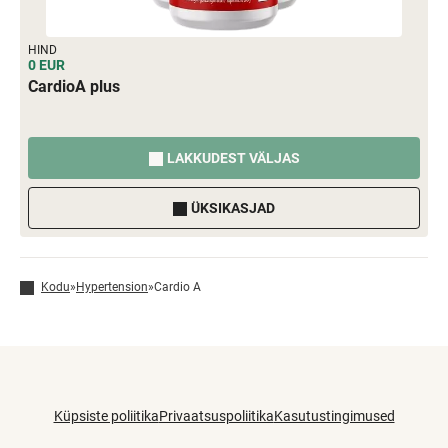
HIND
0 EUR
CardioA plus
LAKKUDEST VÄLJAS
ÜKSIKASJAD
Kodu
»
Hypertension
»
Cardio A
Küpsiste poliitika
Privaatsuspoliitika
Kasutustingimused