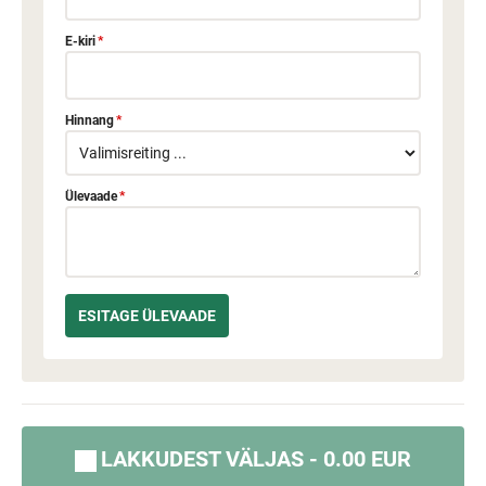
E-kiri
*
Hinnang
*
Ülevaade
*
LAKKUDEST VÄLJAS - 0.00 EUR