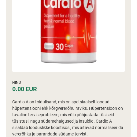
HIND
0.00 EUR
Cardio A on toidulisand, mis on spetsiaalselt loodud
hüpertensiooni ehk kõrgvererõhu raviks. Hüpertensioon on
tavaline terviseprobleem, mis võib põhjustada tõsiseid
tüsistusi, nagu südamehaigused ja insuldid. Cardio A
sisaldab looduslikke koostisosi, mis aitavad normaliseerida
vererõhku ja parandada südame tervist.