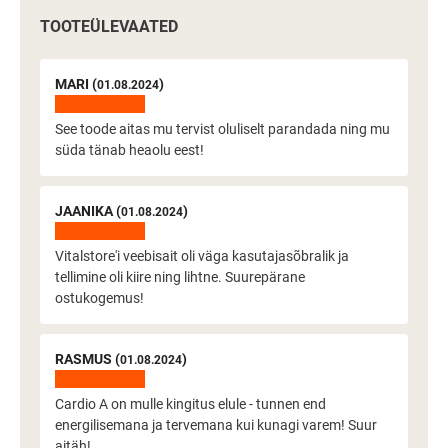
TOOTEÜLEVAATED
MARI (
)
01.08.2024
See toode aitas mu tervist oluliselt parandada ning mu
süda tänab heaolu eest!
JAANIKA (
)
01.08.2024
Vitalstore'i veebisait oli väga kasutajasõbralik ja
tellimine oli kiire ning lihtne. Suurepärane
ostukogemus!
RASMUS (
)
01.08.2024
Cardio A on mulle kingitus elule - tunnen end
energilisemana ja tervemana kui kunagi varem! Suur
aitäh!