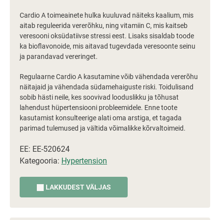
Cardio A toimeainete hulka kuuluvad näiteks kaalium, mis
aitab reguleerida vererõhku, ning vitamiin C, mis kaitseb
veresooni oksüdatiivse stressi eest. Lisaks sisaldab toode
ka bioflavonoide, mis aitavad tugevdada veresoonte seinu
ja parandavad vereringet.
Regulaarne Cardio A kasutamine võib vähendada vererõhu
näitajaid ja vähendada südamehaiguste riski. Toidulisand
sobib hästi neile, kes soovivad looduslikku ja tõhusat
lahendust hüpertensiooni probleemidele. Enne toote
kasutamist konsulteerige alati oma arstiga, et tagada
parimad tulemused ja vältida võimalikke kõrvaltoimeid.
EE: EE-520624
Kategooria:
Hypertension
LAKKUDEST VÄLJAS