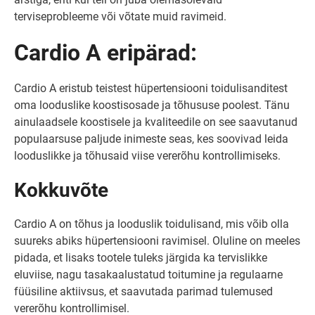
terviseprobleeme või võtate muid ravimeid.
Cardio A eripärad:
Cardio A eristub teistest hüpertensiooni toidulisanditest
oma looduslike koostisosade ja tõhususe poolest. Tänu
ainulaadsele koostisele ja kvaliteedile on see saavutanud
populaarsuse paljude inimeste seas, kes soovivad leida
looduslikke ja tõhusaid viise vererõhu kontrollimiseks.
Kokkuvõte
Cardio A on tõhus ja looduslik toidulisand, mis võib olla
suureks abiks hüpertensiooni ravimisel. Oluline on meeles
pidada, et lisaks tootele tuleks järgida ka tervislikke
eluviise, nagu tasakaalustatud toitumine ja regulaarne
füüsiline aktiivsus, et saavutada parimad tulemused
vererõhu kontrollimisel.