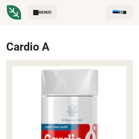
MENÜÜ
EE
Cardio A