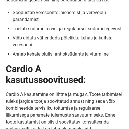
Soodustab veresoonte laienemist ja verevoolu
parandamist
Toetab südame tervist ja regulaarset südametegevust
Võib aidata vähendada põletikku kehas ja kaitsta
veresooni
Annab kehale olulisi antioksüdante ja vitamiine
Cardio A
kasutussoovitused:
Cardio A kasutamine on lihtne ja mugav. Toote tarbimisel
tuleks järgida tootja soovitatud annust ning seda võib
kombineerida tervisliku toitumise ja regulaarse
liikumisega paremate tulemuste saavutamiseks. Enne
toote kasutamist on siiski soovitatav konsulteerida
arstiga, eriti kui teil on juba olemasolevaid