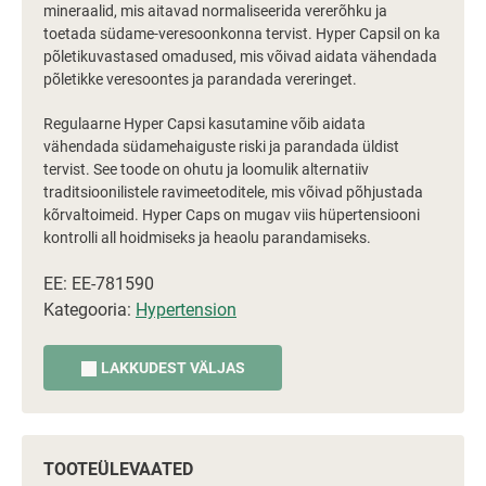
mineraalid, mis aitavad normaliseerida vererõhku ja
toetada südame-veresoonkonna tervist. Hyper Capsil on ka
põletikuvastased omadused, mis võivad aidata vähendada
põletikke veresoontes ja parandada vereringet.
Regulaarne Hyper Capsi kasutamine võib aidata
vähendada südamehaiguste riski ja parandada üldist
tervist. See toode on ohutu ja loomulik alternatiiv
traditsioonilistele ravimeetoditele, mis võivad põhjustada
kõrvaltoimeid. Hyper Caps on mugav viis hüpertensiooni
kontrolli all hoidmiseks ja heaolu parandamiseks.
EE: EE-781590
Kategooria:
Hypertension
LAKKUDEST VÄLJAS
TOOTEÜLEVAATED