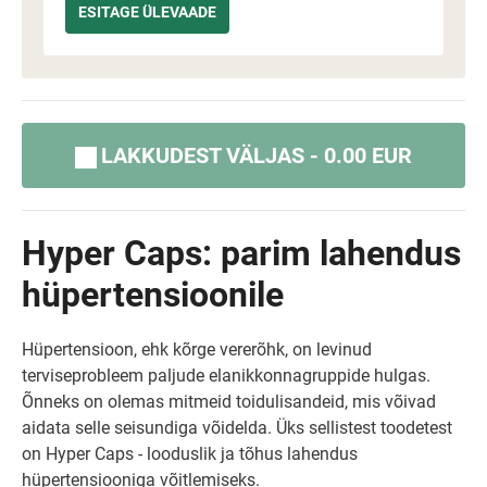
LAKKUDEST VÄLJAS - 0.00 EUR
Hyper Caps: parim lahendus
hüpertensioonile
Hüpertensioon, ehk kõrge vererõhk, on levinud
terviseprobleem paljude elanikkonnagruppide hulgas.
Õnneks on olemas mitmeid toidulisandeid, mis võivad
aidata selle seisundiga võidelda. Üks sellistest toodetest
on Hyper Caps - looduslik ja tõhus lahendus
hüpertensiooniga võitlemiseks.