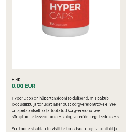
HIND
0.00 EUR
Hyper Caps on hüpertensiooni toidulisand, mis pakub
looduslikku ja tõhusat lahendust kõrgvererõhutõvele. See
on spetsiaalselt välja töötatud kõrgvererõhutõve
sümptomite leevendamiseks ning vererõhu reguleerimiseks.
See toode sisaldab tervislikke koostisosi nagu vitamiinid ja