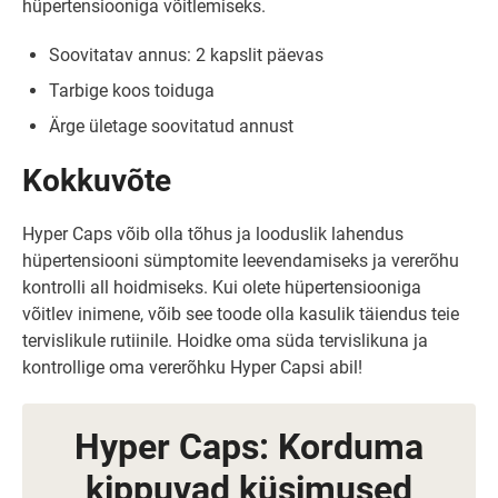
hüpertensiooniga võitlemiseks.
Soovitatav annus: 2 kapslit päevas
Tarbige koos toiduga
Ärge ületage soovitatud annust
Kokkuvõte
Hyper Caps võib olla tõhus ja looduslik lahendus
hüpertensiooni sümptomite leevendamiseks ja vererõhu
kontrolli all hoidmiseks. Kui olete hüpertensiooniga
võitlev inimene, võib see toode olla kasulik täiendus teie
tervislikule rutiinile. Hoidke oma süda tervislikuna ja
kontrollige oma vererõhku Hyper Capsi abil!
Hyper Caps: Korduma
kippuvad küsimused