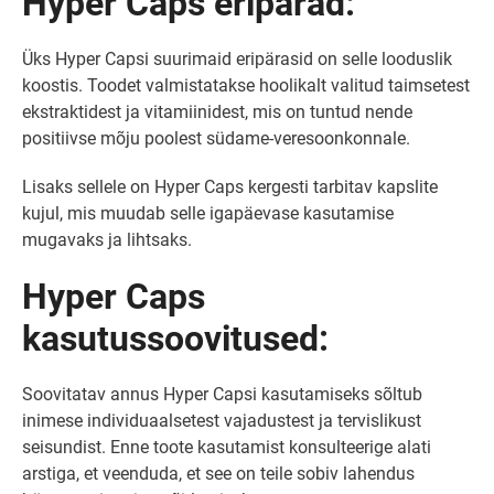
Hyper Caps eripärad:
Üks Hyper Capsi suurimaid eripärasid on selle looduslik
koostis. Toodet valmistatakse hoolikalt valitud taimsetest
ekstraktidest ja vitamiinidest, mis on tuntud nende
positiivse mõju poolest südame-veresoonkonnale.
Lisaks sellele on Hyper Caps kergesti tarbitav kapslite
kujul, mis muudab selle igapäevase kasutamise
mugavaks ja lihtsaks.
Hyper Caps
kasutussoovitused:
Soovitatav annus Hyper Capsi kasutamiseks sõltub
inimese individuaalsetest vajadustest ja tervislikust
seisundist. Enne toote kasutamist konsulteerige alati
arstiga, et veenduda, et see on teile sobiv lahendus