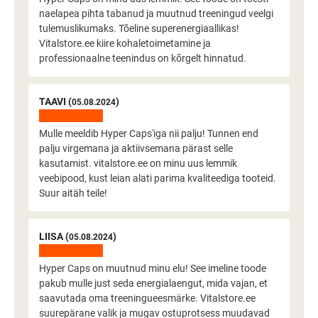
naelapea pihta tabanud ja muutnud treeningud veelgi
tulemuslikumaks. Tõeline superenergiaallikas!
Vitalstore.ee kiire kohaletoimetamine ja
professionaalne teenindus on kõrgelt hinnatud.
TAAVI (
)
05.08.2024
Mulle meeldib Hyper Caps'iga nii palju! Tunnen end
palju virgemana ja aktiivsemana pärast selle
kasutamist. vitalstore.ee on minu uus lemmik
veebipood, kust leian alati parima kvaliteediga tooteid.
Suur aitäh teile!
LIISA (
)
05.08.2024
Hyper Caps on muutnud minu elu! See imeline toode
pakub mulle just seda energialaengut, mida vajan, et
saavutada oma treeningueesmärke. Vitalstore.ee
suurepärane valik ja mugav ostuprotsess muudavad