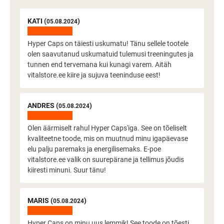
KATI (
)
05.08.2024
Hyper Caps on täiesti uskumatu! Tänu sellele tootele
olen saavutanud uskumatuid tulemusi treeningutes ja
tunnen end tervemana kui kunagi varem. Aitäh
vitalstore.ee kiire ja sujuva teeninduse eest!
ANDRES (
)
05.08.2024
Olen äärmiselt rahul Hyper Caps'iga. See on tõeliselt
kvaliteetne toode, mis on muutnud minu igapäevase
elu palju paremaks ja energilisemaks. E-poe
vitalstore.ee valik on suurepärane ja tellimus jõudis
kiiresti minuni. Suur tänu!
MARIS (
)
05.08.2024
Hyper Caps on minu uus lemmik! See toode on tõesti