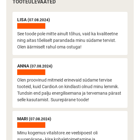
TOOTEÜLEVAATED
LISA (
)
07.08.2024
See toode pole mitte ainult tõhus, vaid ka kvaliteetne
ning aitas tõeliselt parandada minu südame tervist.
Olen äärmiselt rahul oma ostuga!
ANNA (
)
07.08.2024
Olen proovinud mitmeid erinevaid südame tervise
tooteid, kuid CardioA on kindlasti olnud minu lemmik.
Tundsin end palju energilisemana ja tervemana pärast
selle kasutamist. Suurepärane toode!
MARI (
)
07.08.2024
Minu kogemus vitalstore.ee veebipoest oli
suurepärane - kiire kohaletoimetamine ja