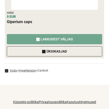
HIND
0 EUR
Giperium caps
LAKKUDEST VÄLJAS
ÜKSIKASJAD
Kodu
»
Hypertension
»
CardioA
Küpsiste poliitika
Privaatsuspoliitika
Kasutustingimused