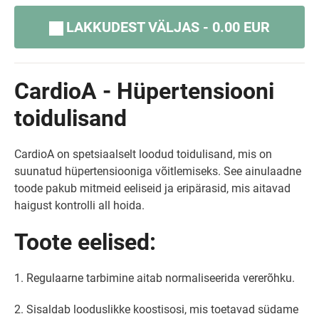
LAKKUDEST VÄLJAS - 0.00 EUR
CardioA - Hüpertensiooni
toidulisand
CardioA on spetsiaalselt loodud toidulisand, mis on
suunatud hüpertensiooniga võitlemiseks. See ainulaadne
toode pakub mitmeid eeliseid ja eripärasid, mis aitavad
haigust kontrolli all hoida.
Toote eelised:
1. Regulaarne tarbimine aitab normaliseerida vererõhku.
2. Sisaldab looduslikke koostisosi, mis toetavad südame