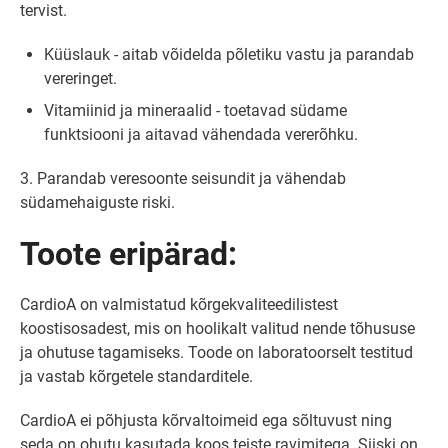
tervist.
Küüslauk - aitab võidelda põletiku vastu ja parandab
vereringet.
Vitamiinid ja mineraalid - toetavad südame
funktsiooni ja aitavad vähendada vererõhku.
3. Parandab veresoonte seisundit ja vähendab
südamehaiguste riski.
Toote eripärad:
CardioA on valmistatud kõrgekvaliteedilistest
koostisosadest, mis on hoolikalt valitud nende tõhususe
ja ohutuse tagamiseks. Toode on laboratoorselt testitud
ja vastab kõrgetele standarditele.
CardioA ei põhjusta kõrvaltoimeid ega sõltuvust ning
seda on ohutu kasutada koos teiste ravimitega. Siiski on