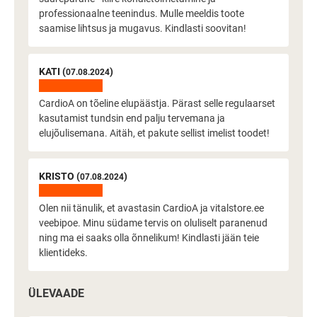
professionaalne teenindus. Mulle meeldis toote
saamise lihtsus ja mugavus. Kindlasti soovitan!
KATI (
)
07.08.2024
CardioA on tõeline elupäästja. Pärast selle regulaarset
kasutamist tundsin end palju tervemana ja
elujõulisemana. Aitäh, et pakute sellist imelist toodet!
KRISTO (
)
07.08.2024
Olen nii tänulik, et avastasin CardioA ja vitalstore.ee
veebipoe. Minu südame tervis on oluliselt paranenud
ning ma ei saaks olla õnnelikum! Kindlasti jään teie
klientideks.
ÜLEVAADE