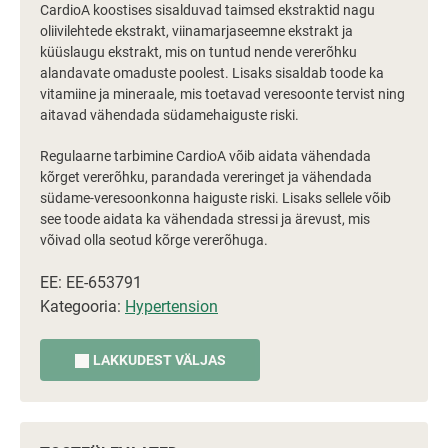
CardioA koostises sisalduvad taimsed ekstraktid nagu
oliivilehtede ekstrakt, viinamarjaseemne ekstrakt ja
küüslaugu ekstrakt, mis on tuntud nende vererõhku
alandavate omaduste poolest. Lisaks sisaldab toode ka
vitamiine ja mineraale, mis toetavad veresoonte tervist ning
aitavad vähendada südamehaiguste riski.
Regulaarne tarbimine CardioA võib aidata vähendada
kõrget vererõhku, parandada vereringet ja vähendada
südame-veresoonkonna haiguste riski. Lisaks sellele võib
see toode aidata ka vähendada stressi ja ärevust, mis
võivad olla seotud kõrge vererõhuga.
EE: EE-653791
Kategooria:
Hypertension
LAKKUDEST VÄLJAS