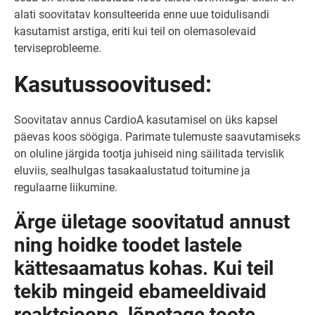
alati soovitatav konsulteerida enne uue toidulisandi
kasutamist arstiga, eriti kui teil on olemasolevaid
terviseprobleeme.
Kasutussoovitused:
Soovitatav annus CardioA kasutamisel on üks kapsel
päevas koos söögiga. Parimate tulemuste saavutamiseks
on oluline järgida tootja juhiseid ning säilitada tervislik
eluviis, sealhulgas tasakaalustatud toitumine ja
regulaarne liikumine.
Ärge ületage soovitatud annust
ning hoidke toodet lastele
kättesaamatus kohas. Kui teil
tekib mingeid ebameeldivaid
reaktsioone, lõpetage toote