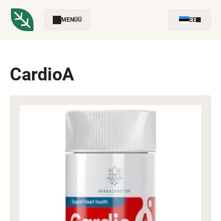
MENÜÜ
EE
CardioA