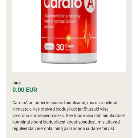
HIND
0.00 EUR
CardioA on hüpertensiooni toidulisand, mis on mõeldud
inimestele, kes otsivad looduslikke ja tõhusaid viise
vererõhu stabiliseerimiseks. See toode sisaldab ainulaadset
kombinatsiooni looduslikest koostisosadest, mis aitavad
reguleerida vererõhku ning parandada südame tervist.