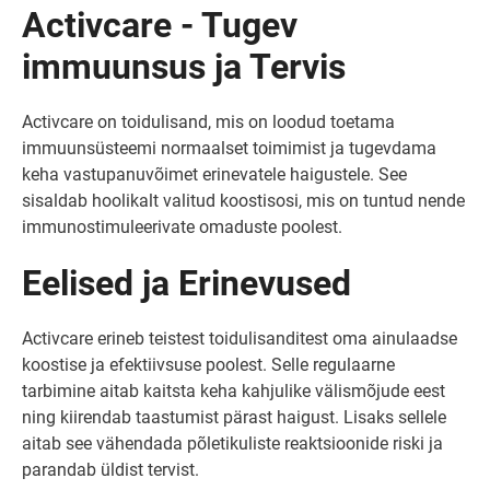
Activcare - Tugev
immuunsus ja Tervis
Activcare on toidulisand, mis on loodud toetama
immuunsüsteemi normaalset toimimist ja tugevdama
keha vastupanuvõimet erinevatele haigustele. See
sisaldab hoolikalt valitud koostisosi, mis on tuntud nende
immunostimuleerivate omaduste poolest.
Eelised ja Erinevused
Activcare erineb teistest toidulisanditest oma ainulaadse
koostise ja efektiivsuse poolest. Selle regulaarne
tarbimine aitab kaitsta keha kahjulike välismõjude eest
ning kiirendab taastumist pärast haigust. Lisaks sellele
aitab see vähendada põletikuliste reaktsioonide riski ja
parandab üldist tervist.