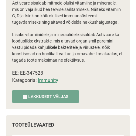
Activcare sisaldab mitmeid olulisi vitamiine ja mineraale,
mis on vajalikud hea tervise säilitamiseks. Näiteks vitamiin
C, D ja tsink on kõik olulised immuunsüsteemi
tugevdamiseks ning aitavad võidelda nakkushaigustega.
Lisaks vitamiinidele ja mineraalidele sisaldab Activcare ka
looduslikke ekstrakte, mis aitavad organismil paremini
vastu pidada kahjulikele bakteritele ja viirustele. Kõik
koostisosad on hoolikalt valitud ja omavahel tasakaalus, et
tagada toote maksimaalne efektiivsus.
EE: EE-347528
Kategooria:
Immunity
LAKKUDEST VÄLJAS
TOOTEÜLEVAATED