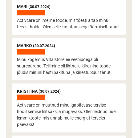
MARI (
)
30.07.2024
Activcare on imeline toode, mis tõesti aitab minu
tervist hoida. Olen selle kasutamisega äärmiselt rahul!
MARKO (
)
30.07.2024
Minu kogemus Vitalstore.ee veebipoega oli
suurepärane. Tellimine oli lihtne ja kiire ning toode
jõudis minuni hästi pakituna ja kiiresti. Suur tänu!
KRISTIINA (
)
30.07.2024
Activcare on muutnud minu igapäevase tervise
hoolitsemise lihtsaks ja mugavaks. Olen leidnud uue
lemmiktoote, mis annab mulle energiat terveks
päevaks!