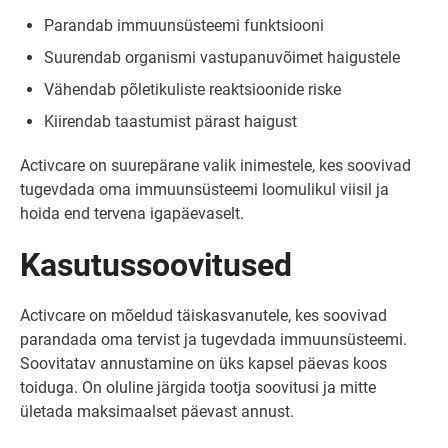
Parandab immuunsüsteemi funktsiooni
Suurendab organismi vastupanuvõimet haigustele
Vähendab põletikuliste reaktsioonide riske
Kiirendab taastumist pärast haigust
Activcare on suurepärane valik inimestele, kes soovivad
tugevdada oma immuunsüsteemi loomulikul viisil ja
hoida end tervena igapäevaselt.
Kasutussoovitused
Activcare on mõeldud täiskasvanutele, kes soovivad
parandada oma tervist ja tugevdada immuunsüsteemi.
Soovitatav annustamine on üks kapsel päevas koos
toiduga. On oluline järgida tootja soovitusi ja mitte
ületada maksimaalset päevast annust.