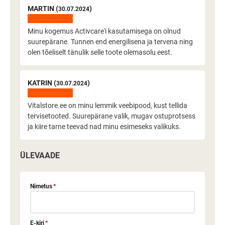
MARTIN (
)
30.07.2024
Minu kogemus Activcare'i kasutamisega on olnud
suurepärane. Tunnen end energilisena ja tervena ning
olen tõeliselt tänulik selle toote olemasolu eest.
KATRIN (
)
30.07.2024
Vitalstore.ee on minu lemmik veebipood, kust tellida
tervisetooted. Suurepärane valik, mugav ostuprotsess
ja kiire tarne teevad nad minu esimeseks valikuks.
ÜLEVAADE
Nimetus
*
E-kiri
*