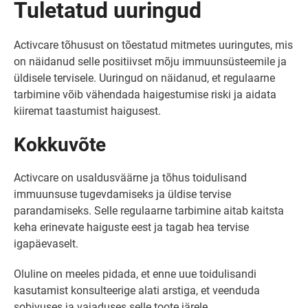
Tuletatud uuringud
Activcare tõhusust on tõestatud mitmetes uuringutes, mis
on näidanud selle positiivset mõju immuunsüsteemile ja
üldisele tervisele. Uuringud on näidanud, et regulaarne
tarbimine võib vähendada haigestumise riski ja aidata
kiiremat taastumist haigusest.
Kokkuvõte
Activcare on usaldusväärne ja tõhus toidulisand
immuunsuse tugevdamiseks ja üldise tervise
parandamiseks. Selle regulaarne tarbimine aitab kaitsta
keha erinevate haiguste eest ja tagab hea tervise
igapäevaselt.
Oluline on meeles pidada, et enne uue toidulisandi
kasutamist konsulteerige alati arstiga, et veenduda
sobivuses ja vajaduses selle toote järele.