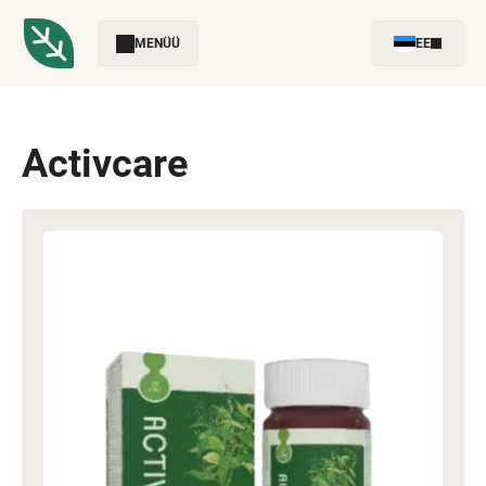
MENÜÜ
EE
Activcare