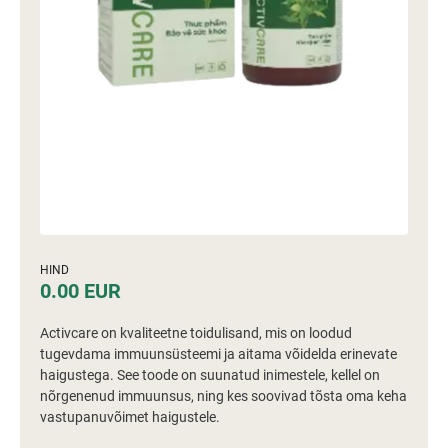
HIND
0.00 EUR
Activcare on kvaliteetne toidulisand, mis on loodud
tugevdama immuunsüsteemi ja aitama võidelda erinevate
haigustega. See toode on suunatud inimestele, kellel on
nõrgenenud immuunsus, ning kes soovivad tõsta oma keha
vastupanuvõimet haigustele.