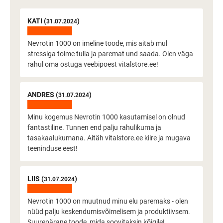
KATI (
)
31.07.2024
Nevrotin 1000 on imeline toode, mis aitab mul
stressiga toime tulla ja paremat und saada. Olen väga
rahul oma ostuga veebipoest vitalstore.ee!
ANDRES (
)
31.07.2024
Minu kogemus Nevrotin 1000 kasutamisel on olnud
fantastiline. Tunnen end palju rahulikuma ja
tasakaalukumana. Aitäh vitalstore.ee kiire ja mugava
teeninduse eest!
LIIS (
)
31.07.2024
Nevrotin 1000 on muutnud minu elu paremaks - olen
nüüd palju keskendumisvõimelisem ja produktiivsem.
Suurepärane toode, mida soovitaksin kõigile!