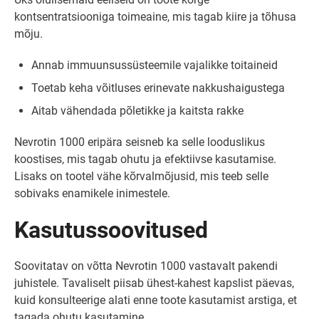
kontsentratsiooniga toimeaine, mis tagab kiire ja tõhusa
mõju.
Annab immuunsussüsteemile vajalikke toitaineid
Toetab keha võitluses erinevate nakkushaigustega
Aitab vähendada põletikke ja kaitsta rakke
Nevrotin 1000 eripära seisneb ka selle looduslikus
koostises, mis tagab ohutu ja efektiivse kasutamise.
Lisaks on tootel vähe kõrvalmõjusid, mis teeb selle
sobivaks enamikele inimestele.
Kasutussoovitused
Soovitatav on võtta Nevrotin 1000 vastavalt pakendi
juhistele. Tavaliselt piisab ühest-kahest kapslist päevas,
kuid konsulteerige alati enne toote kasutamist arstiga, et
tagada ohutu kasutamine.