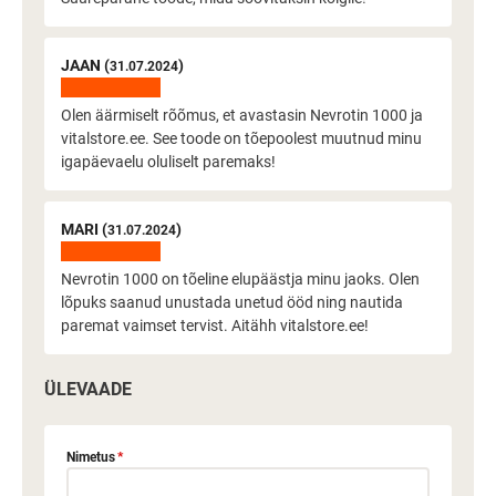
JAAN (
)
31.07.2024
Olen äärmiselt rõõmus, et avastasin Nevrotin 1000 ja
vitalstore.ee. See toode on tõepoolest muutnud minu
igapäevaelu oluliselt paremaks!
MARI (
)
31.07.2024
Nevrotin 1000 on tõeline elupäästja minu jaoks. Olen
lõpuks saanud unustada unetud ööd ning nautida
paremat vaimset tervist. Aitähh vitalstore.ee!
ÜLEVAADE
Nimetus
*