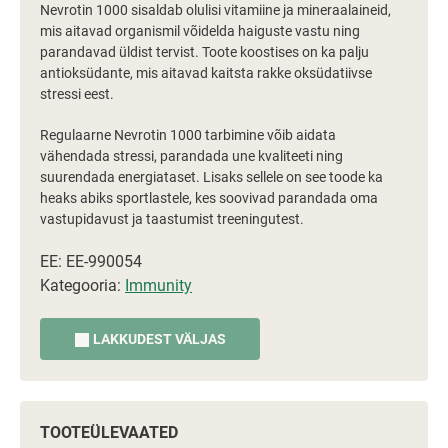
Nevrotin 1000 sisaldab olulisi vitamiine ja mineraalaineid,
mis aitavad organismil võidelda haiguste vastu ning
parandavad üldist tervist. Toote koostises on ka palju
antioksüdante, mis aitavad kaitsta rakke oksüdatiivse
stressi eest.
Regulaarne Nevrotin 1000 tarbimine võib aidata
vähendada stressi, parandada une kvaliteeti ning
suurendada energiataset. Lisaks sellele on see toode ka
heaks abiks sportlastele, kes soovivad parandada oma
vastupidavust ja taastumist treeningutest.
EE: EE-990054
Kategooria:
Immunity
LAKKUDEST VÄLJAS
TOOTEÜLEVAATED