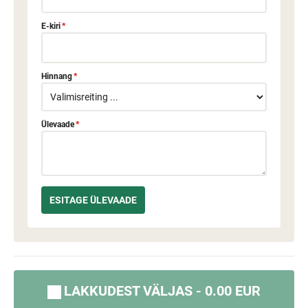
E-kiri
*
Hinnang
*
Ülevaade
*
LAKKUDEST VÄLJAS - 0.00 EUR