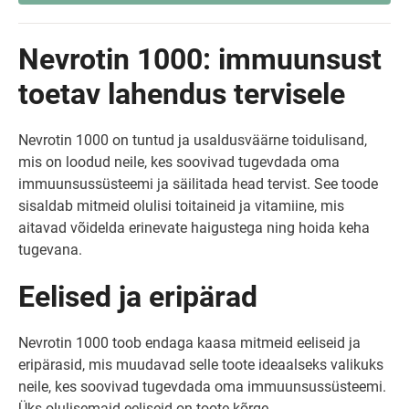
Nevrotin 1000: immuunsust
toetav lahendus tervisele
Nevrotin 1000 on tuntud ja usaldusväärne toidulisand,
mis on loodud neile, kes soovivad tugevdada oma
immuunsussüsteemi ja säilitada head tervist. See toode
sisaldab mitmeid olulisi toitaineid ja vitamiine, mis
aitavad võidelda erinevate haigustega ning hoida keha
tugevana.
Eelised ja eripärad
Nevrotin 1000 toob endaga kaasa mitmeid eeliseid ja
eripärasid, mis muudavad selle toote ideaalseks valikuks
neile, kes soovivad tugevdada oma immuunsussüsteemi.
Üks olulisemaid eeliseid on toote kõrge