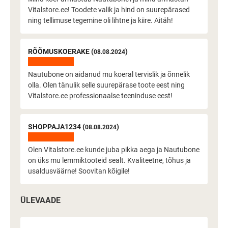
Vitalstore.ee! Toodete valik ja hind on suurepärased
ning tellimuse tegemine oli lihtne ja kiire. Aitäh!
RÕÕMUSKOERAKE (
)
08.08.2024
Nautubone on aidanud mu koeral tervislik ja õnnelik
olla. Olen tänulik selle suurepärase toote eest ning
Vitalstore.ee professionaalse teeninduse eest!
SHOPPAJA1234 (
)
08.08.2024
Olen Vitalstore.ee kunde juba pikka aega ja Nautubone
on üks mu lemmiktooteid sealt. Kvaliteetne, tõhus ja
usaldusväärne! Soovitan kõigile!
ÜLEVAADE