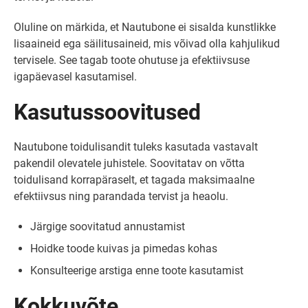
Oluline on märkida, et Nautubone ei sisalda kunstlikke
lisaaineid ega säilitusaineid, mis võivad olla kahjulikud
tervisele. See tagab toote ohutuse ja efektiivsuse
igapäevasel kasutamisel.
Kasutussoovitused
Nautubone toidulisandit tuleks kasutada vastavalt
pakendil olevatele juhistele. Soovitatav on võtta
toidulisand korrapäraselt, et tagada maksimaalne
efektiivsus ning parandada tervist ja heaolu.
Järgige soovitatud annustamist
Hoidke toode kuivas ja pimedas kohas
Konsulteerige arstiga enne toote kasutamist
Kokkuvõte