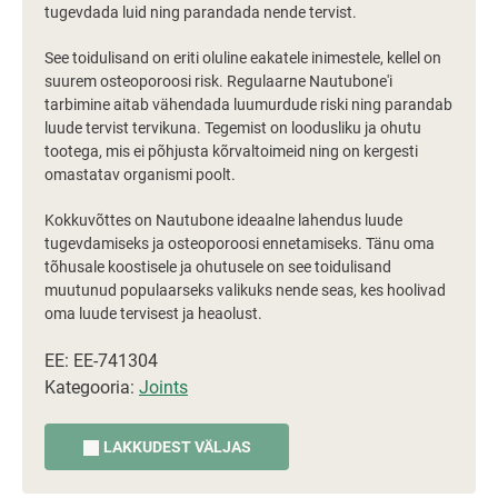
tugevdada luid ning parandada nende tervist.
See toidulisand on eriti oluline eakatele inimestele, kellel on
suurem osteoporoosi risk. Regulaarne Nautubone'i
tarbimine aitab vähendada luumurdude riski ning parandab
luude tervist tervikuna. Tegemist on loodusliku ja ohutu
tootega, mis ei põhjusta kõrvaltoimeid ning on kergesti
omastatav organismi poolt.
Kokkuvõttes on Nautubone ideaalne lahendus luude
tugevdamiseks ja osteoporoosi ennetamiseks. Tänu oma
tõhusale koostisele ja ohutusele on see toidulisand
muutunud populaarseks valikuks nende seas, kes hoolivad
oma luude tervisest ja heaolust.
EE: EE-741304
Kategooria:
Joints
LAKKUDEST VÄLJAS