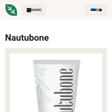
MENÜÜ
EE
Nautubone