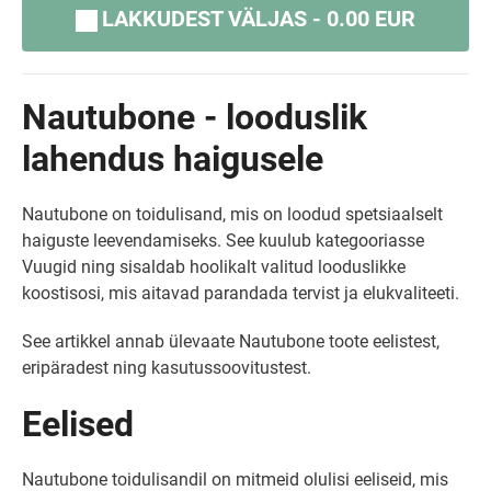
LAKKUDEST VÄLJAS - 0.00 EUR
Nautubone - looduslik
lahendus haigusele
Nautubone on toidulisand, mis on loodud spetsiaalselt
haiguste leevendamiseks. See kuulub kategooriasse
Vuugid ning sisaldab hoolikalt valitud looduslikke
koostisosi, mis aitavad parandada tervist ja elukvaliteeti.
See artikkel annab ülevaate Nautubone toote eelistest,
eripäradest ning kasutussoovitustest.
Eelised
Nautubone toidulisandil on mitmeid olulisi eeliseid, mis