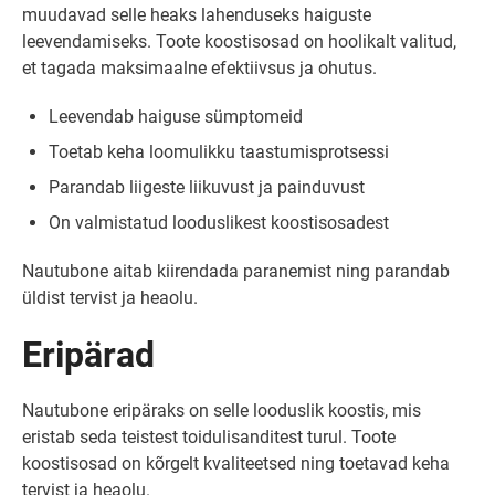
muudavad selle heaks lahenduseks haiguste
leevendamiseks. Toote koostisosad on hoolikalt valitud,
et tagada maksimaalne efektiivsus ja ohutus.
Leevendab haiguse sümptomeid
Toetab keha loomulikku taastumisprotsessi
Parandab liigeste liikuvust ja painduvust
On valmistatud looduslikest koostisosadest
Nautubone aitab kiirendada paranemist ning parandab
üldist tervist ja heaolu.
Eripärad
Nautubone eripäraks on selle looduslik koostis, mis
eristab seda teistest toidulisanditest turul. Toote
koostisosad on kõrgelt kvaliteetsed ning toetavad keha
tervist ja heaolu.