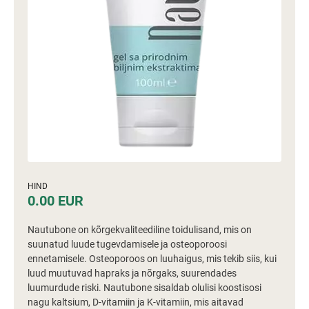
HIND
0.00 EUR
Nautubone on kõrgekvaliteediline toidulisand, mis on
suunatud luude tugevdamisele ja osteoporoosi
ennetamisele. Osteoporoos on luuhaigus, mis tekib siis, kui
luud muutuvad hapraks ja nõrgaks, suurendades
luumurdude riski. Nautubone sisaldab olulisi koostisosi
nagu kaltsium, D-vitamiin ja K-vitamiin, mis aitavad