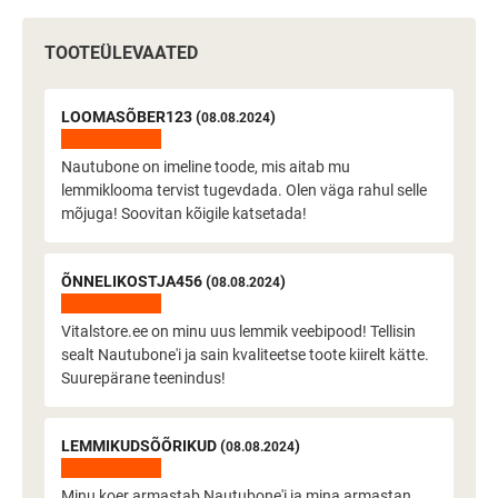
TOOTEÜLEVAATED
LOOMASÕBER123 (
)
08.08.2024
Nautubone on imeline toode, mis aitab mu
lemmiklooma tervist tugevdada. Olen väga rahul selle
mõjuga! Soovitan kõigile katsetada!
ÕNNELIKOSTJA456 (
)
08.08.2024
Vitalstore.ee on minu uus lemmik veebipood! Tellisin
sealt Nautubone'i ja sain kvaliteetse toote kiirelt kätte.
Suurepärane teenindus!
LEMMIKUDSÕÕRIKUD (
)
08.08.2024
Minu koer armastab Nautubone'i ja mina armastan