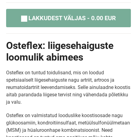
LAKKUDEST VÄLJAS - 0.00 EUR
Osteflex: liigesehaiguste
loomulik abimees
Osteflex on tuntud toidulisand, mis on loodud
spetsiaalselt liigesehaiguste nagu artriit, artroos ja
reumatoidartriit leevendamiseks. Selle ainulaadne koostis
aitab parandada liigese tervist ning vähendada põletikku
ja valu.
Osteflex on valmistatud looduslike koostisosade nagu
glükoosamiin, kondroitiinsulfaat, metüülsulfonüülmetaan
(MSM) ja hüaluroonhape kombinatsioonist. Need