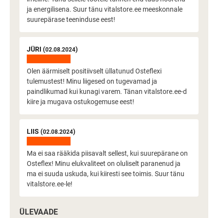
ja energilisena. Suur tänu vitalstore.ee meeskonnale
suurepärase teeninduse eest!
JÜRI (
)
02.08.2024
Olen äärmiselt positiivselt üllatunud Osteflexi
tulemustest! Minu liigesed on tugevamad ja
paindlikumad kui kunagi varem. Tänan vitalstore.ee-d
kiire ja mugava ostukogemuse eest!
LIIS (
)
02.08.2024
Ma ei saa rääkida piisavalt sellest, kui suurepärane on
Osteflex! Minu elukvaliteet on oluliselt paranenud ja
ma ei suuda uskuda, kui kiiresti see toimis. Suur tänu
vitalstore.ee-le!
ÜLEVAADE