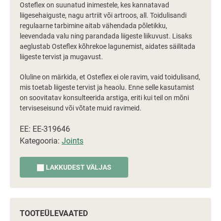
Osteflex on suunatud inimestele, kes kannatavad
liigesehaiguste, nagu artriit või artroos, all. Toidulisandi
regulaarne tarbimine aitab vähendada põletikku,
leevendada valu ning parandada liigeste liikuvust. Lisaks
aeglustab Osteflex kõhrekoe lagunemist, aidates säilitada
liigeste tervist ja mugavust.
Oluline on märkida, et Osteflex ei ole ravim, vaid toidulisand,
mis toetab liigeste tervist ja heaolu. Enne selle kasutamist
on soovitatav konsulteerida arstiga, eriti kui teil on mõni
terviseseisund või võtate muid ravimeid.
EE: EE-319646
Kategooria:
Joints
LAKKUDEST VÄLJAS
TOOTEÜLEVAATED