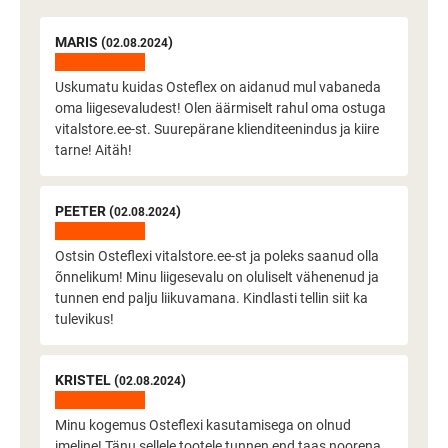
MARIS (
)
02.08.2024
Uskumatu kuidas Osteflex on aidanud mul vabaneda
oma liigesevaludest! Olen äärmiselt rahul oma ostuga
vitalstore.ee-st. Suurepärane klienditeenindus ja kiire
tarne! Aitäh!
PEETER (
)
02.08.2024
Ostsin Osteflexi vitalstore.ee-st ja poleks saanud olla
õnnelikum! Minu liigesevalu on oluliselt vähenenud ja
tunnen end palju liikuvamana. Kindlasti tellin siit ka
tulevikus!
KRISTEL (
)
02.08.2024
Minu kogemus Osteflexi kasutamisega on olnud
imeline! Tänu sellele tootele tunnen end taas noorena