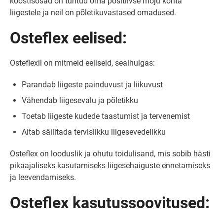
koostisosad on tuntud oma positiivse mõju kohta
liigestele ja neil on põletikuvastased omadused.
Osteflex eelised:
Osteflexil on mitmeid eeliseid, sealhulgas:
Parandab liigeste painduvust ja liikuvust
Vähendab liigesevalu ja põletikku
Toetab liigeste kudede taastumist ja tervenemist
Aitab säilitada tervislikku liigesevedelikku
Osteflex on looduslik ja ohutu toidulisand, mis sobib hästi
pikaajaliseks kasutamiseks liigesehaiguste ennetamiseks
ja leevendamiseks.
Osteflex kasutussoovitused: