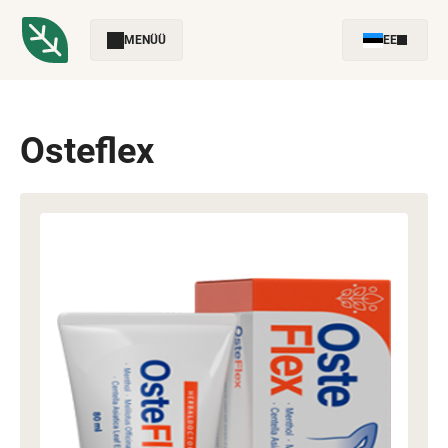
MENÜÜ
EE
Osteflex