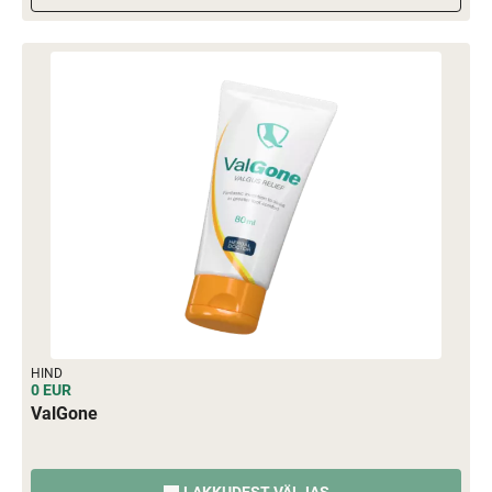
HIND
0 EUR
ValGone