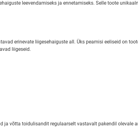
ehaiguste leevendamiseks ja ennetamiseks. Selle toote unikaalne
ad erinevate liigesehaiguste all. Üks peamisi eeliseid on toote l
avad liigeseid.
ja võtta toidulisandit regulaarselt vastavalt pakendil olevale 