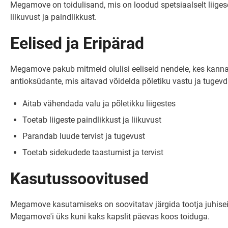
Megamove on toidulisand, mis on loodud spetsiaalselt liiges
liikuvust ja paindlikkust.
Eelised ja Eripärad
Megamove pakub mitmeid olulisi eeliseid nendele, kes kannatav
antioksüdante, mis aitavad võidelda põletiku vastu ja tugevd
Aitab vähendada valu ja põletikku liigestes
Toetab liigeste paindlikkust ja liikuvust
Parandab luude tervist ja tugevust
Toetab sidekudede taastumist ja tervist
Kasutussoovitused
Megamove kasutamiseks on soovitatav järgida tootja juhiseid 
Megamove'i üks kuni kaks kapslit päevas koos toiduga.