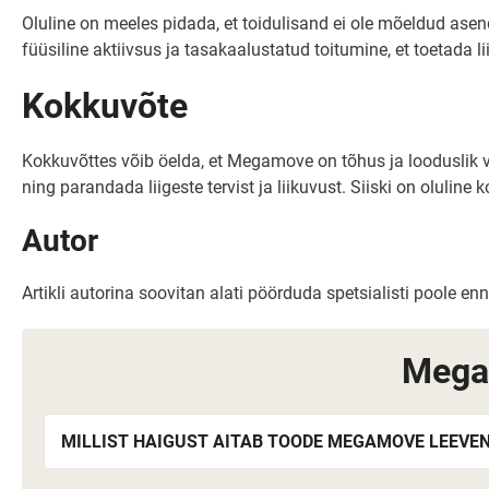
Oluline on meeles pidada, et toidulisand ei ole mõeldud asenda
füüsiline aktiivsus ja tasakaalustatud toitumine, et toetada lii
Kokkuvõte
Kokkuvõttes võib öelda, et Megamove on tõhus ja looduslik va
ning parandada liigeste tervist ja liikuvust. Siiski on olulin
Autor
Artikli autorina soovitan alati pöörduda spetsialisti poole e
Mega
MILLIST HAIGUST AITAB TOODE MEGAMOVE LEEVE