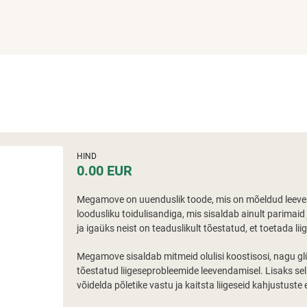
HIND
0.00 EUR
Megamove on uuenduslik toode, mis on mõeldud leeven
loodusliku toidulisandiga, mis sisaldab ainult parimaid
ja igaüks neist on teaduslikult tõestatud, et toetada lii
Megamove sisaldab mitmeid olulisi koostisosi, nagu glük
tõestatud liigeseprobleemide leevendamisel. Lisaks se
võidelda põletike vastu ja kaitsta liigeseid kahjustuste 