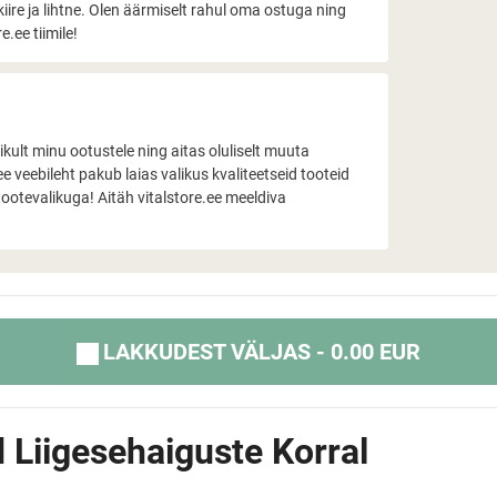
kiire ja lihtne. Olen äärmiselt rahul oma ostuga ning
.ee tiimile!
kult minu ootustele ning aitas oluliselt muuta
 veebileht pakub laias valikus kvaliteetseid tooteid
ootevalikuga! Aitäh vitalstore.ee meeldiva
LAKKUDEST VÄLJAS - 0.00 EUR
Liigesehaiguste Korral