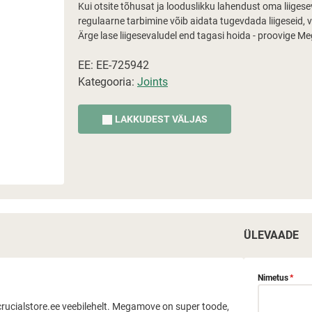
Kui otsite tõhusat ja looduslikku lahendust oma liigese
regulaarne tarbimine võib aidata tugevdada liigeseid, v
Ärge lase liigesevaludel end tagasi hoida - proovige M
EE: EE-725942
Kategooria:
Joints
LAKKUDEST VÄLJAS
ÜLEVAADE
Nimetus
*
lt crucialstore.ee veebilehelt. Megamove on super toode,