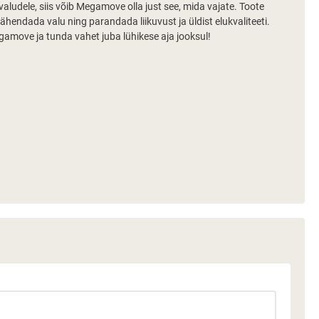
valudele, siis võib Megamove olla just see, mida vajate. Toote
ähendada valu ning parandada liikuvust ja üldist elukvaliteeti.
egamove ja tunda vahet juba lühikese aja jooksul!