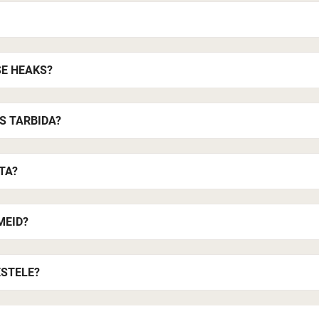
SE HEAKS?
S TARBIDA?
TA?
MEID?
ESTELE?