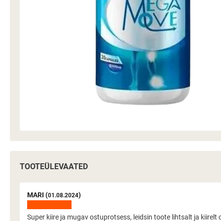
TOOTEÜLEVAATED
MARI (
)
01.08.2024
Super kiire ja mugav ostuprotsess, leidsin toote lihtsalt ja kiire