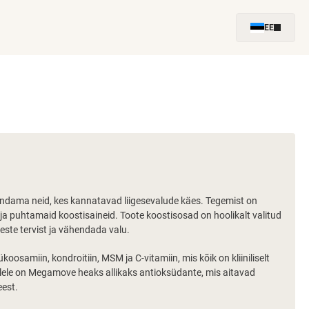
EE
dama neid, kes kannatavad liigesevalude käes. Tegemist on
 ja puhtamaid koostisaineid. Toote koostisosad on hoolikalt valitud
geste tervist ja vähendada valu.
oosamiin, kondroitiin, MSM ja C-vitamiin, mis kõik on kliiniliselt
llele on Megamove heaks allikaks antioksüdante, mis aitavad
eest.