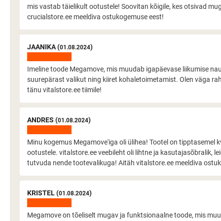
mis vastab täielikult ootustele! Soovitan kõigile, kes otsivad mug
crucialstore.ee meeldiva ostukogemuse eest!
JAANIKA (
)
01.08.2024
Imeline toode Megamove, mis muudab igapäevase liikumise naud
suurepärast valikut ning kiiret kohaletoimetamist. Olen väga ra
tänu vitalstore.ee tiimile!
ANDRES (
)
01.08.2024
Minu kogemus Megamove'iga oli ülihea! Tootel on tipptasemel kva
ootustele. vitalstore.ee veebileht oli lihtne ja kasutajasõbralik, lei
tutvuda nende tootevalikuga! Aitäh vitalstore.ee meeldiva ost
KRISTEL (
)
01.08.2024
Megamove on tõeliselt mugav ja funktsionaalne toode, mis muud