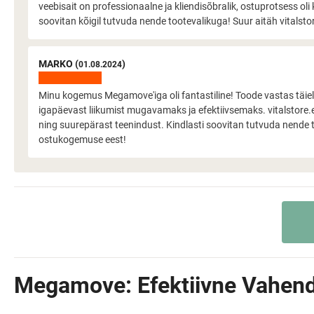
veebisait on professionaalne ja kliendisõbralik, ostuprotsess oli 
soovitan kõigil tutvuda nende tootevalikuga! Suur aitäh vitalstore
MARKO (
)
01.08.2024
Minu kogemus Megamove'iga oli fantastiline! Toode vastas täieli
igapäevast liikumist mugavamaks ja efektiivsemaks. vitalstore.ee
ning suurepärast teenindust. Kindlasti soovitan tutvuda nende t
ostukogemuse eest!
Megamove: Efektiivne Vahend 