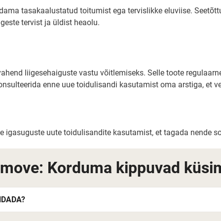
ma tasakaalustatud toitumist ega tervislikke eluviise. Seetõttu o
geste tervist ja üldist heaolu.
hend liigesehaiguste vastu võitlemiseks. Selle toote regulaarne
e konsulteerida enne uue toidulisandi kasutamist oma arstiga, et
nne igasuguste uute toidulisandite kasutamist, et tagada nende s
move: Korduma kippuvad küsi
NDADA?