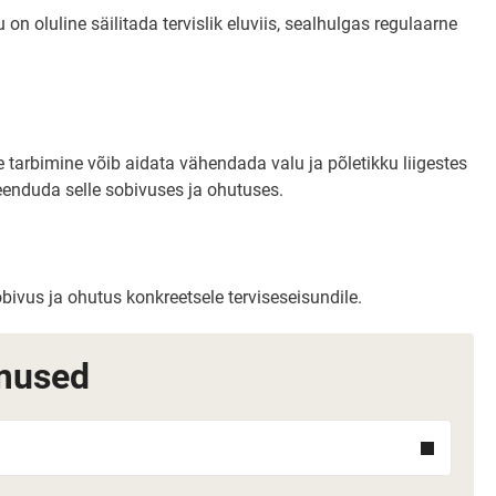
n oluline säilitada tervislik eluviis, sealhulgas regulaarne
 tarbimine võib aidata vähendada valu ja põletikku liigestes
 veenduda selle sobivuses ja ohutuses.
obivus ja ohutus konkreetsele terviseseisundile.
mused