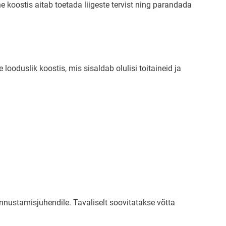
 koostis aitab toetada liigeste tervist ning parandada
ooduslik koostis, mis sisaldab olulisi toitaineid ja
annustamisjuhendile. Tavaliselt soovitatakse võtta