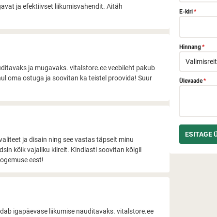
avat ja efektiivset liikumisvahendit. Aitäh
E-kiri
*
Hinnang
*
itavaks ja mugavaks. vitalstore.ee veebileht pakub
hul oma ostuga ja soovitan ka teistel proovida! Suur
Ülevaade
*
liteet ja disain ning see vastas täpselt minu
dsin kõik vajaliku kiirelt. Kindlasti soovitan kõigil
ukogemuse eest!
ab igapäevase liikumise nauditavaks. vitalstore.ee