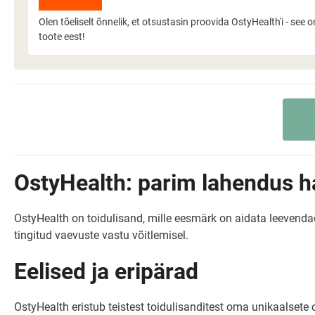
Olen tõeliselt õnnelik, et otsustasin proovida OstyHealth'i - see
toote eest!
OstyHealth: parim lahendus h
OstyHealth on toidulisand, mille eesmärk on aidata leevend
tingitud vaevuste vastu võitlemisel.
Eelised ja eripärad
OstyHealth eristub teistest toidulisanditest oma unikaalset