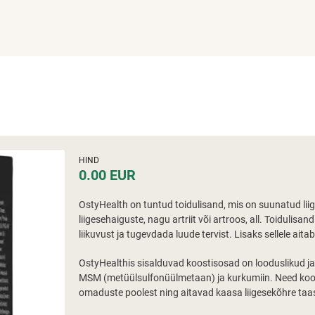
HIND
0.00 EUR
OstyHealth on tuntud toidulisand, mis on suunatud liig
liigesehaiguste, nagu artriit või artroos, all. Toidulis
liikuvust ja tugevdada luude tervist. Lisaks sellele ai
OstyHealthis sisalduvad koostisosad on looduslikud ja
MSM (metüülsulfonüülmetaan) ja kurkumiin. Need koos
omaduste poolest ning aitavad kaasa liigesekõhre taa