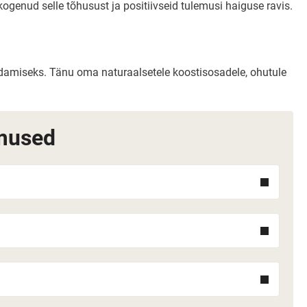
ogenud selle tõhusust ja positiivseid tulemusi haiguse ravis.
ndamiseks. Tänu oma naturaalsetele koostisosadele, ohutule
imused