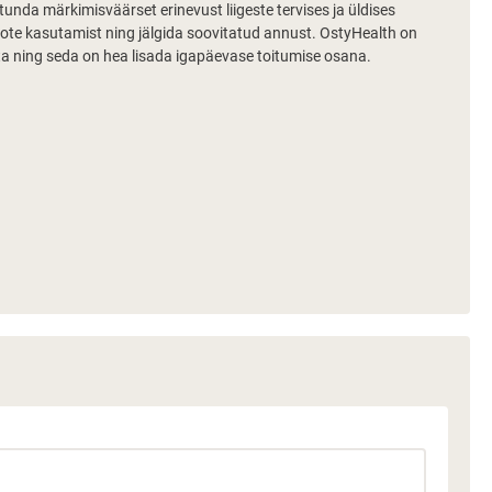
tunda märkimisväärset erinevust liigeste tervises ja üldises
ote kasutamist ning jälgida soovitatud annust. OstyHealth on
ita ning seda on hea lisada igapäevase toitumise osana.