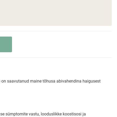
see on saavutanud maine tõhusa abivahendina haigusest
se sümptomite vastu, looduslikke koostisosi ja