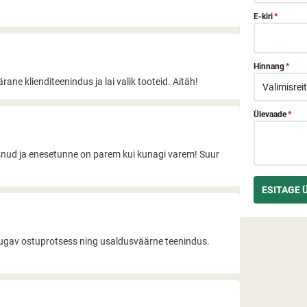
E-kiri
*
Hinnang
*
ane klienditeenindus ja lai valik tooteid. Aitäh!
Ülevaade
*
usnud ja enesetunne on parem kui kunagi varem! Suur
 mugav ostuprotsess ning usaldusväärne teenindus.