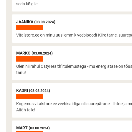
seda kõigile!
JAANIKA (
)
03.08.2024
Vitalstore.ee on minu uus lemmik veebipood! Kiire tarne, suurepär
MARKO (
)
03.08.2024
Olen nii rahul OstyHealth'i tulemustega - mu energiatase on tõ
tänu!
KADRI (
)
03.08.2024
Kogemus vitalstore.ee veebisaidiga oli suurepärane - lihtne ja
Aitäh teile!
MART (
)
03.08.2024