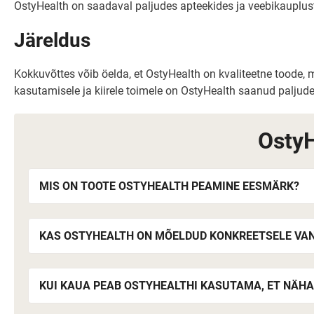
OstyHealth on saadaval paljudes apteekides ja veebikauplustes
Järeldus
Kokkuvõttes võib öelda, et OstyHealth on kvaliteetne toode,
kasutamisele ja kiirele toimele on OstyHealth saanud paljud
OstyH
MIS ON TOOTE OSTYHEALTH PEAMINE EESMÄRK?
KAS OSTYHEALTH ON MÕELDUD KONKREETSELE V
KUI KAUA PEAB OSTYHEALTHI KASUTAMA, ET NÄHA