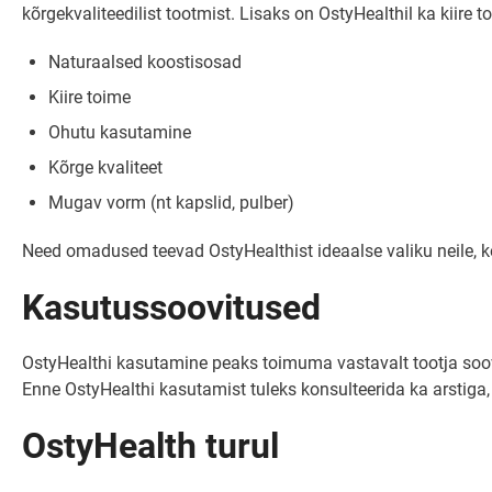
kõrgekvaliteedilist tootmist. Lisaks on OstyHealthil ka kiire 
Naturaalsed koostisosad
Kiire toime
Ohutu kasutamine
Kõrge kvaliteet
Mugav vorm (nt kapslid, pulber)
Need omadused teevad OstyHealthist ideaalse valiku neile, k
Kasutussoovitused
OstyHealthi kasutamine peaks toimuma vastavalt tootja soovi
Enne OstyHealthi kasutamist tuleks konsulteerida ka arstiga
OstyHealth turul