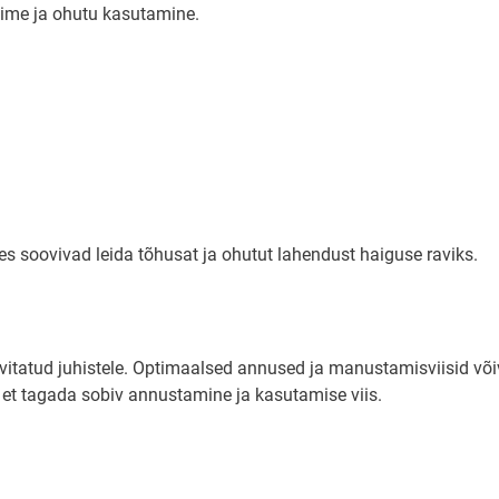
toime ja ohutu kasutamine.
es soovivad leida tõhusat ja ohutut lahendust haiguse raviks.
tatud juhistele. Optimaalsed annused ja manustamisviisid võiva
, et tagada sobiv annustamine ja kasutamise viis.