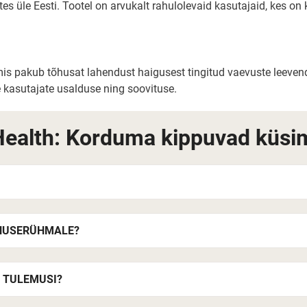
 üle Eesti. Tootel on arvukalt rahulolevaid kasutajaid, kes on k
 mis pakub tõhusat lahendust haigusest tingitud vaevuste leeve
e kasutajate usalduse ning soovituse.
ealth: Korduma kippuvad küs
ANUSERÜHMALE?
 TULEMUSI?