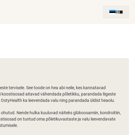
EE
este tervisele. See toode on hea abi neile, kes kannatavad
andi koostisosad aitavad vähendada põletikku, parandada liigeste
tab OstyHealth ka leevendada valu ning parandada üldist heaolu.
 ohutud. Nende hulka kuuluvad näiteks glükoosamiin, kondroitiin,
tisosad on tuntud oma põletikuvastaste ja valu leevendavate
stumisele.