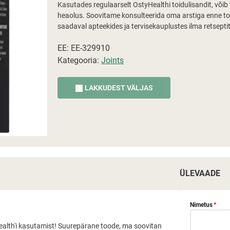
Kasutades regulaarselt OstyHealthi toidulisandit, võib 
heaolus. Soovitame konsulteerida oma arstiga enne to
saadaval apteekides ja tervisekauplustes ilma retsept
EE: EE-329910
Kategooria:
Joints
LAKKUDEST VÄLJAS
ÜLEVAADE
Nimetus
*
Health'i kasutamist! Suurepärane toode, ma soovitan