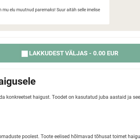
 on mu elu muutnud paremaks! Suur aitäh selle imelise
LAKKUDEST VÄLJAS - 0.00 EUR
aigusele
ada konkreetset haigust. Toodet on kasutatud juba aastaid ja 
e omaduste poolest. Toote eelised hõlmavad tõhusat toimet haigu