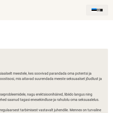
EE
siaalselt meestele, kes soovivad parandada oma potentsi ja
 koostisosi, mis aitavad suurendada meeste seksuaalset jõudlust ja
eprobleemidele, nagu erektsioonihäired, libiido langus ning
hed saanud tagasi enesekindluse ja rahulolu oma seksuaalelus.
 regulaarsest tarbimisest vastavalt juhendile. Mennex on turvaline