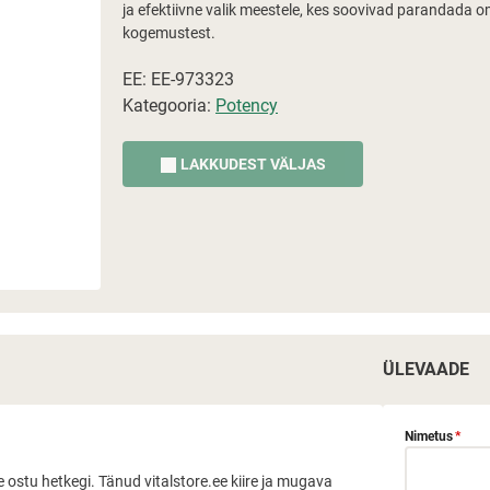
ja efektiivne valik meestele, kes soovivad parandada o
kogemustest.
EE: EE-973323
Kategooria:
Potency
LAKKUDEST VÄLJAS
ÜLEVAADE
Nimetus
*
 ostu hetkegi. Tänud vitalstore.ee kiire ja mugava