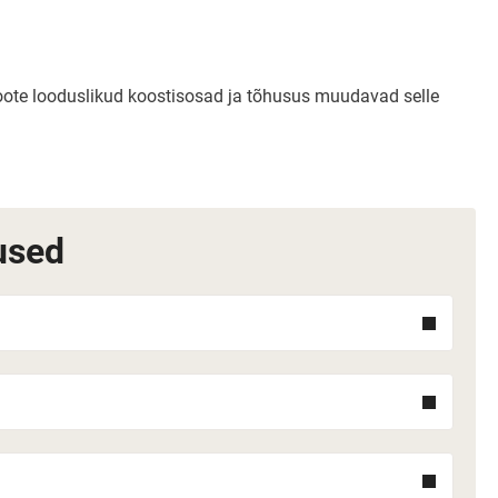
Toote looduslikud koostisosad ja tõhusus muudavad selle
used