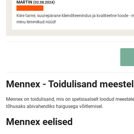
MARTIN (
)
02.08.2024
Kiire tarne, suurepärane klienditeenindus ja kvaliteetne toode - 
minu lemmikud nüüd!
Mennex - Toidulisand meestel
Mennex on toidulisand, mis on spetsiaalselt loodud meestel
tõhusaks abivahendiks haigusega võitlemisel.
Mennex eelised