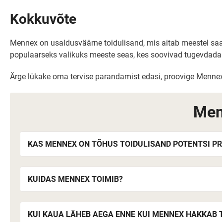
Kokkuvõte
Mennex on usaldusväärne toidulisand, mis aitab meestel saa
populaarseks valikuks meeste seas, kes soovivad tugevdada 
Ärge lükake oma tervise parandamist edasi, proovige Mennex 
Men
KAS MENNEX ON TÕHUS TOIDULISAND POTENTSI P
KUIDAS MENNEX TOIMIB?
KUI KAUA LÄHEB AEGA ENNE KUI MENNEX HAKKAB 