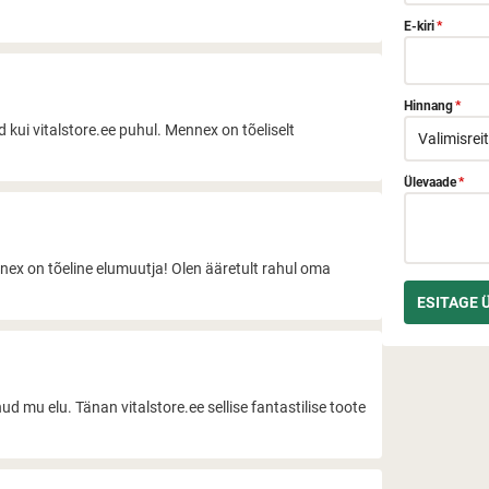
E-kiri
*
Hinnang
*
 kui vitalstore.ee puhul. Mennex on tõeliselt
Ülevaade
*
nnex on tõeline elumuutja! Olen ääretult rahul oma
 mu elu. Tänan vitalstore.ee sellise fantastilise toote