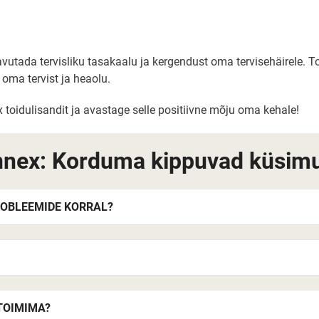
vutada tervisliku tasakaalu ja kergendust oma tervisehäirele. 
oma tervist ja heaolu.
toidulisandit ja avastage selle positiivne mõju oma kehale!
nex: Korduma kippuvad küsim
ROBLEEMIDE KORRAL?
TOIMIMA?