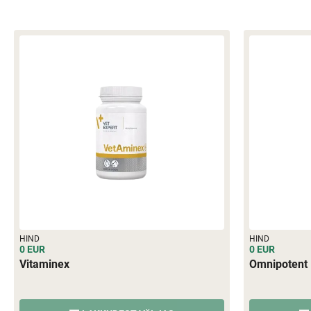
HIND
HIND
0 EUR
0 EUR
Vitaminex
Omnipotent