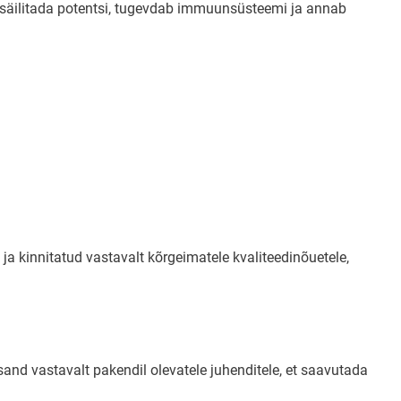
b säilitada potentsi, tugevdab immuunsüsteemi ja annab
ja kinnitatud vastavalt kõrgeimatele kvaliteedinõuetele,
and vastavalt pakendil olevatele juhenditele, et saavutada