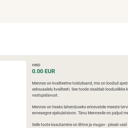
HIND
0.00 EUR
Mennex on kvaliteetne toidulisand, mis on loodud spet
seksuaalelu kvaliteeti. See toode sisaldab looduslikke
vastupidavust.
Mennex on heaks lahenduseks erinevatele meeste tervis
enneaegne ejakulatsioon. Tänu Mennexile on paljud me
Selle toote kasutamine on lihtne ja mugav - piisab vaid