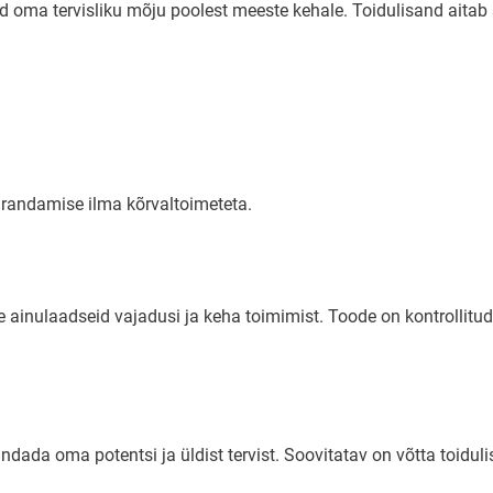
d oma tervisliku mõju poolest meeste kehale. Toidulisand aita
arandamise ilma kõrvaltoimeteta.
 ainulaadseid vajadusi ja keha toimimist. Toode on kontrollitud 
da oma potentsi ja üldist tervist. Soovitatav on võtta toidulis