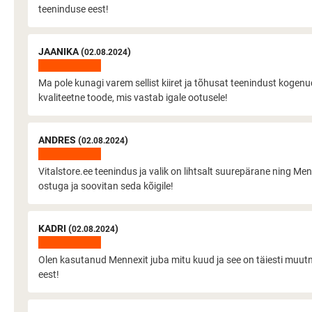
teeninduse eest!
JAANIKA (
)
02.08.2024
Ma pole kunagi varem sellist kiiret ja tõhusat teenindust kogenud
kvaliteetne toode, mis vastab igale ootusele!
ANDRES (
)
02.08.2024
Vitalstore.ee teenindus ja valik on lihtsalt suurepärane ning Me
ostuga ja soovitan seda kõigile!
KADRI (
)
02.08.2024
Olen kasutanud Mennexit juba mitu kuud ja see on täiesti muutnud
eest!