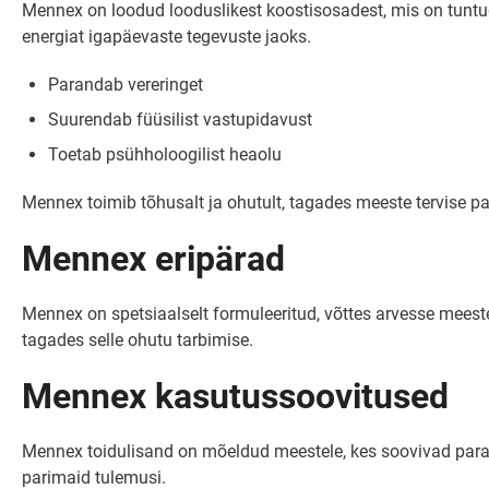
Mennex on loodud looduslikest koostisosadest, mis on tuntu
energiat igapäevaste tegevuste jaoks.
Parandab vereringet
Suurendab füüsilist vastupidavust
Toetab psühholoogilist heaolu
Mennex toimib tõhusalt ja ohutult, tagades meeste tervise p
Mennex eripärad
Mennex on spetsiaalselt formuleeritud, võttes arvesse meeste
tagades selle ohutu tarbimise.
Mennex kasutussoovitused
Mennex toidulisand on mõeldud meestele, kes soovivad paranda
parimaid tulemusi.