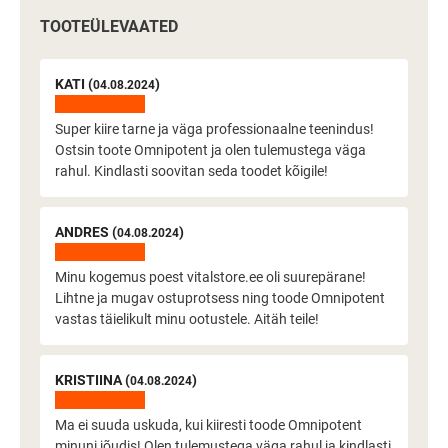
TOOTEÜLEVAATED
KATI (
)
04.08.2024
Super kiire tarne ja väga professionaalne teenindus!
Ostsin toote Omnipotent ja olen tulemustega väga
rahul. Kindlasti soovitan seda toodet kõigile!
ANDRES (
)
04.08.2024
Minu kogemus poest vitalstore.ee oli suurepärane!
Lihtne ja mugav ostuprotsess ning toode Omnipotent
vastas täielikult minu ootustele. Aitäh teile!
KRISTIINA (
)
04.08.2024
Ma ei suuda uskuda, kui kiiresti toode Omnipotent
minuni jõudis! Olen tulemustega väga rahul ja kindlasti