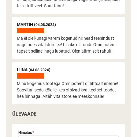
tellin teilt veel. Suur tänu!
MARTIN (
)
04.08.2024
Ma ei ole kunagi varem kogenud nii head teenindust
nagu poes vitalstore.ee! Lisaks oli toode Omnipotent
täpselt selline, nagu lubatud. Olen äärmiselt rahul!
LIINA (
)
04.08.2024
Minu kogemus tootega Omnipotent oli lihtsalt imeline!
Soovitan seda kõigile, kes otsivad kvaliteetset toodet
hea hinnaga. Aitäh vitalstore.ee meeskonnale!
ÜLEVAADE
Nimetus
*