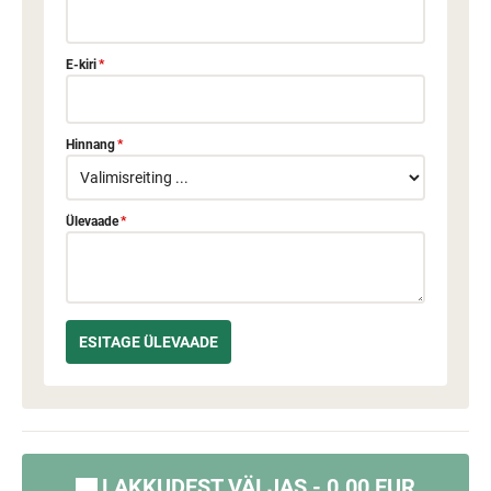
E-kiri
*
Hinnang
*
Ülevaade
*
LAKKUDEST VÄLJAS - 0.00 EUR