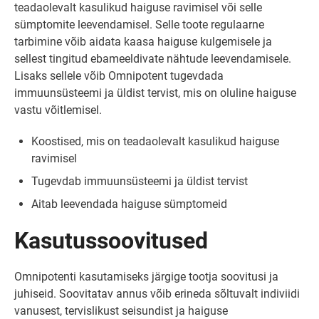
teadaolevalt kasulikud haiguse ravimisel või selle
sümptomite leevendamisel. Selle toote regulaarne
tarbimine võib aidata kaasa haiguse kulgemisele ja
sellest tingitud ebameeldivate nähtude leevendamisele.
Lisaks sellele võib Omnipotent tugevdada
immuunsüsteemi ja üldist tervist, mis on oluline haiguse
vastu võitlemisel.
Koostised, mis on teadaolevalt kasulikud haiguse
ravimisel
Tugevdab immuunsüsteemi ja üldist tervist
Aitab leevendada haiguse sümptomeid
Kasutussoovitused
Omnipotenti kasutamiseks järgige tootja soovitusi ja
juhiseid. Soovitatav annus võib erineda sõltuvalt indiviidi
vanusest, tervislikust seisundist ja haiguse