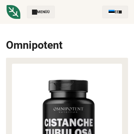
MENÜÜ
EE
Omnipotent