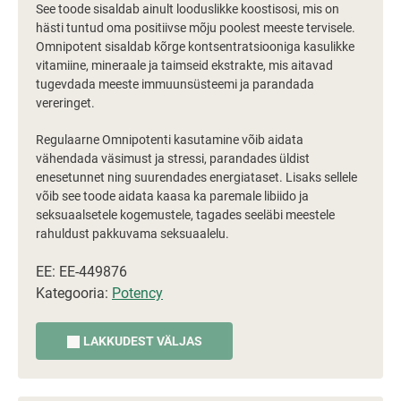
See toode sisaldab ainult looduslikke koostisosi, mis on
hästi tuntud oma positiivse mõju poolest meeste tervisele.
Omnipotent sisaldab kõrge kontsentratsiooniga kasulikke
vitamiine, mineraale ja taimseid ekstrakte, mis aitavad
tugevdada meeste immuunsüsteemi ja parandada
vereringet.
Regulaarne Omnipotenti kasutamine võib aidata
vähendada väsimust ja stressi, parandades üldist
enesetunnet ning suurendades energiataset. Lisaks sellele
võib see toode aidata kaasa ka paremale libiido ja
seksuaalsetele kogemustele, tagades seeläbi meestele
rahuldust pakkuvama seksuaalelu.
EE: EE-449876
Kategooria:
Potency
LAKKUDEST VÄLJAS