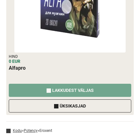
HIND
0 EUR
Alfapro
LAKKUDEST VÄLJAS
ÜKSIKASJAD
Kodu
»
Potency
»
Eroxent