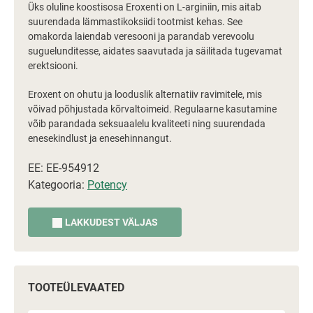
Üks oluline koostisosa Eroxenti on L-arginiin, mis aitab
suurendada lämmastikoksiidi tootmist kehas. See
omakorda laiendab veresooni ja parandab verevoolu
suguelunditesse, aidates saavutada ja säilitada tugevamat
erektsiooni.
Eroxent on ohutu ja looduslik alternatiiv ravimitele, mis
võivad põhjustada kõrvaltoimeid. Regulaarne kasutamine
võib parandada seksuaalelu kvaliteeti ning suurendada
enesekindlust ja enesehinnangut.
EE: EE-954912
Kategooria:
Potency
LAKKUDEST VÄLJAS
TOOTEÜLEVAATED