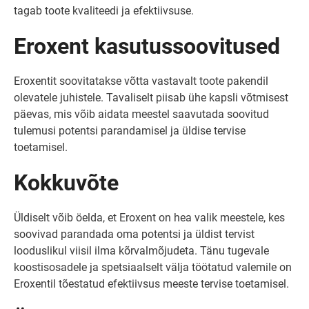
tagab toote kvaliteedi ja efektiivsuse.
Eroxent kasutussoovitused
Eroxentit soovitatakse võtta vastavalt toote pakendil
olevatele juhistele. Tavaliselt piisab ühe kapsli võtmisest
päevas, mis võib aidata meestel saavutada soovitud
tulemusi potentsi parandamisel ja üldise tervise
toetamisel.
Kokkuvõte
Üldiselt võib öelda, et Eroxent on hea valik meestele, kes
soovivad parandada oma potentsi ja üldist tervist
looduslikul viisil ilma kõrvalmõjudeta. Tänu tugevale
koostisosadele ja spetsiaalselt välja töötatud valemile on
Eroxentil tõestatud efektiivsus meeste tervise toetamisel.