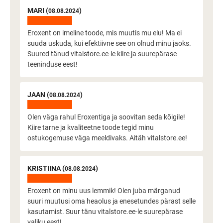
MARI (
)
08.08.2024
Eroxent on imeline toode, mis muutis mu elu! Ma ei
suuda uskuda, kui efektiivne see on olnud minu jaoks.
Suured tänud vitalstore.ee-le kiire ja suurepärase
teeninduse eest!
JAAN (
)
08.08.2024
Olen väga rahul Eroxentiga ja soovitan seda kõigile!
Kiire tarne ja kvaliteetne toode tegid minu
ostukogemuse väga meeldivaks. Aitäh vitalstore.ee!
KRISTIINA (
)
08.08.2024
Eroxent on minu uus lemmik! Olen juba märganud
suuri muutusi oma heaolus ja enesetundes pärast selle
kasutamist. Suur tänu vitalstore.ee-le suurepärase
valiku eest!