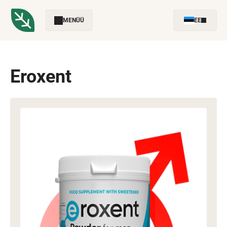
MENÜÜ
EE
Eroxent