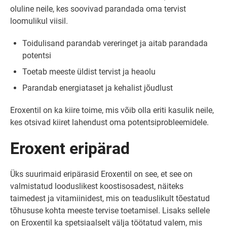
oluline neile, kes soovivad parandada oma tervist
loomulikul viisil.
Toidulisand parandab vereringet ja aitab parandada
potentsi
Toetab meeste üldist tervist ja heaolu
Parandab energiataset ja kehalist jõudlust
Eroxentil on ka kiire toime, mis võib olla eriti kasulik neile,
kes otsivad kiiret lahendust oma potentsiprobleemidele.
Eroxent eripärad
Üks suurimaid eripärasid Eroxentil on see, et see on
valmistatud looduslikest koostisosadest, näiteks
taimedest ja vitamiinidest, mis on teaduslikult tõestatud
tõhususe kohta meeste tervise toetamisel. Lisaks sellele
on Eroxentil ka spetsiaalselt välja töötatud valem, mis