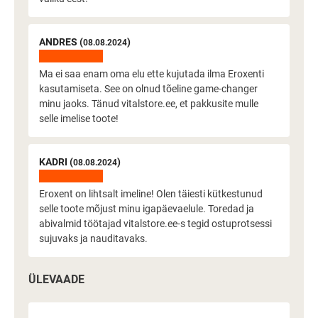
ANDRES (
)
08.08.2024
Ma ei saa enam oma elu ette kujutada ilma Eroxenti
kasutamiseta. See on olnud tõeline game-changer
minu jaoks. Tänud vitalstore.ee, et pakkusite mulle
selle imelise toote!
KADRI (
)
08.08.2024
Eroxent on lihtsalt imeline! Olen täiesti kütkestunud
selle toote mõjust minu igapäevaelule. Toredad ja
abivalmid töötajad vitalstore.ee-s tegid ostuprotsessi
sujuvaks ja nauditavaks.
ÜLEVAADE