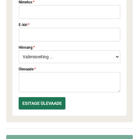
Nimetus
*
E-kiri
*
Hinnang
*
Ülevaade
*