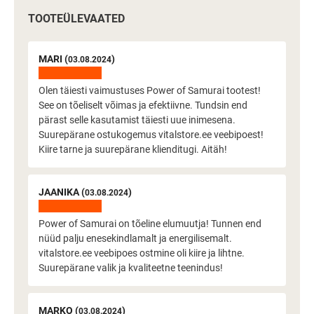
TOOTEÜLEVAATED
MARI (
)
03.08.2024
Olen täiesti vaimustuses Power of Samurai tootest!
See on tõeliselt võimas ja efektiivne. Tundsin end
pärast selle kasutamist täiesti uue inimesena.
Suurepärane ostukogemus vitalstore.ee veebipoest!
Kiire tarne ja suurepärane klienditugi. Aitäh!
JAANIKA (
)
03.08.2024
Power of Samurai on tõeline elumuutja! Tunnen end
nüüd palju enesekindlamalt ja energilisemalt.
vitalstore.ee veebipoes ostmine oli kiire ja lihtne.
Suurepärane valik ja kvaliteetne teenindus!
MARKO (
)
03.08.2024