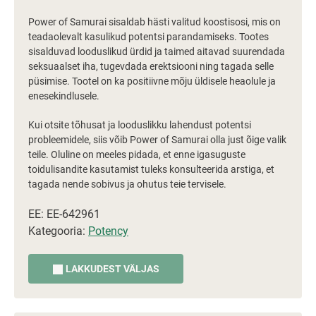
Power of Samurai sisaldab hästi valitud koostisosi, mis on
teadaolevalt kasulikud potentsi parandamiseks. Tootes
sisalduvad looduslikud ürdid ja taimed aitavad suurendada
seksuaalset iha, tugevdada erektsiooni ning tagada selle
püsimise. Tootel on ka positiivne mõju üldisele heaolule ja
enesekindlusele.
Kui otsite tõhusat ja looduslikku lahendust potentsi
probleemidele, siis võib Power of Samurai olla just õige valik
teile. Oluline on meeles pidada, et enne igasuguste
toidulisandite kasutamist tuleks konsulteerida arstiga, et
tagada nende sobivus ja ohutus teie tervisele.
EE: EE-642961
Kategooria:
Potency
LAKKUDEST VÄLJAS