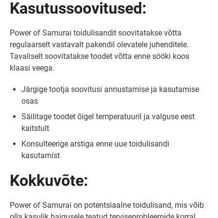
Kasutussoovitused:
Power of Samurai toidulisandit soovitatakse võtta
regulaarselt vastavalt pakendil olevatele juhenditele.
Tavaliselt soovitatakse toodet võtta enne sööki koos
klaasi veega.
Järgige tootja soovitusi annustamise ja kasutamise
osas
Säilitage toodet õigel temperatuuril ja valguse eest
kaitstult
Konsulteerige arstiga enne uue toidulisandi
kasutamist
Kokkuvõte:
Power of Samurai on potentsiaalne toidulisand, mis võib
olla kasulik haigusele teatud terviseprobleemide korral.