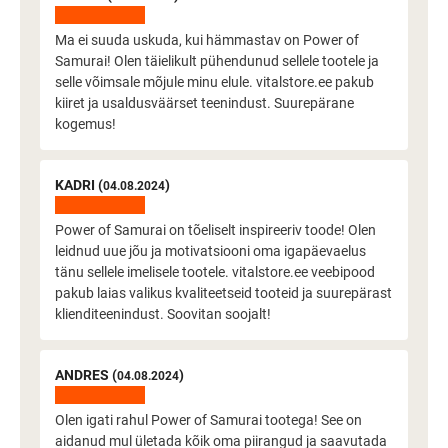
Ma ei suuda uskuda, kui hämmastav on Power of
Samurai! Olen täielikult pühendunud sellele tootele ja
selle võimsale mõjule minu elule. vitalstore.ee pakub
kiiret ja usaldusväärset teenindust. Suurepärane
kogemus!
KADRI (
)
04.08.2024
Power of Samurai on tõeliselt inspireeriv toode! Olen
leidnud uue jõu ja motivatsiooni oma igapäevaelus
tänu sellele imelisele tootele. vitalstore.ee veebipood
pakub laias valikus kvaliteetseid tooteid ja suurepärast
klienditeenindust. Soovitan soojalt!
ANDRES (
)
04.08.2024
Olen igati rahul Power of Samurai tootega! See on
aidanud mul ületada kõik oma piirangud ja saavutada