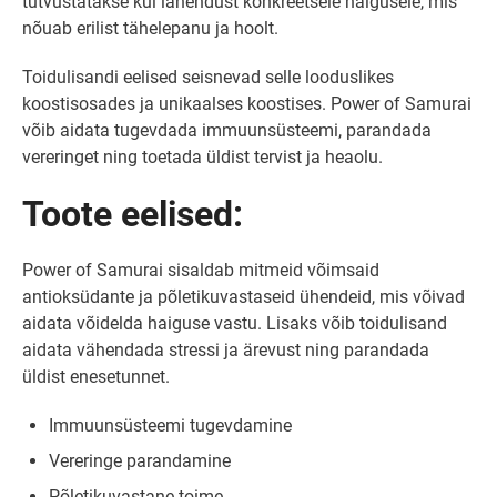
tutvustatakse kui lahendust konkreetsele haigusele, mis
nõuab erilist tähelepanu ja hoolt.
Toidulisandi eelised seisnevad selle looduslikes
koostisosades ja unikaalses koostises. Power of Samurai
võib aidata tugevdada immuunsüsteemi, parandada
vereringet ning toetada üldist tervist ja heaolu.
Toote eelised:
Power of Samurai sisaldab mitmeid võimsaid
antioksüdante ja põletikuvastaseid ühendeid, mis võivad
aidata võidelda haiguse vastu. Lisaks võib toidulisand
aidata vähendada stressi ja ärevust ning parandada
üldist enesetunnet.
Immuunsüsteemi tugevdamine
Vereringe parandamine
Põletikuvastane toime