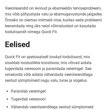
Veenilaiendid on levinud ja ebameeldiv terviseprobleem,
mis võib põhjustada valu ja ebamugavustunde jalgades.
Õnneks on olemas mitmeid viise, kuidas seda probleemi
leevendada ning üks neist võimalustest on kasutada
toidulisandit nimega Quick Fit.
Eelised
Quick Fit on spetsiaalselt loodud toidulisand, mis
sisaldab looduslikke koostisosi, mis võivad aidata
tugevdada veresooni ja parandada vereringet. See
omakorda võib aidata vähendada veenilaienditega
seotud sümptomeid nagu valu, turse ja sügelus.
Parandab vereringet
Tugevdab veresooni
Vähendab veenilaienditega seotud sümptomeid