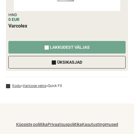
HIND
0 EUR
Varcolex
LAKKUDEST VÄLJAS
ÜKSIKASJAD
Kodu
»
Varicose veins
»
Quick Fit
Küpsiste poliitika
Privaatsuspoliitika
Kasutustingimused