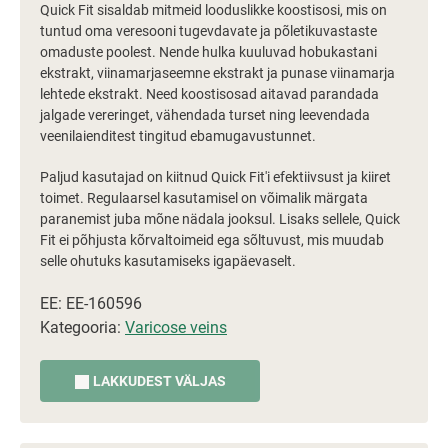
Quick Fit sisaldab mitmeid looduslikke koostisosi, mis on
tuntud oma veresooni tugevdavate ja põletikuvastaste
omaduste poolest. Nende hulka kuuluvad hobukastani
ekstrakt, viinamarjaseemne ekstrakt ja punase viinamarja
lehtede ekstrakt. Need koostisosad aitavad parandada
jalgade vereringet, vähendada turset ning leevendada
veenilaienditest tingitud ebamugavustunnet.
Paljud kasutajad on kiitnud Quick Fit'i efektiivsust ja kiiret
toimet. Regulaarsel kasutamisel on võimalik märgata
paranemist juba mõne nädala jooksul. Lisaks sellele, Quick
Fit ei põhjusta kõrvaltoimeid ega sõltuvust, mis muudab
selle ohutuks kasutamiseks igapäevaselt.
EE: EE-160596
Kategooria:
Varicose veins
LAKKUDEST VÄLJAS