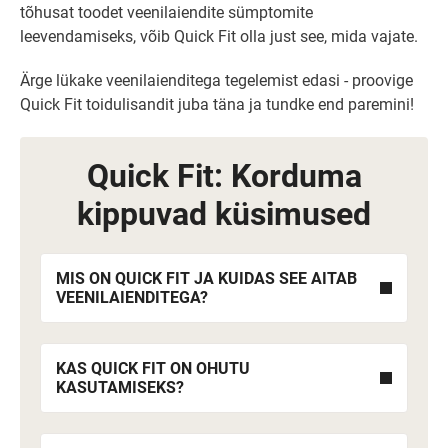
tõhusat toodet veenilaiendite sümptomite
leevendamiseks, võib Quick Fit olla just see, mida vajate.
Ärge lükake veenilaienditega tegelemist edasi - proovige
Quick Fit toidulisandit juba täna ja tundke end paremini!
Quick Fit: Korduma
kippuvad küsimused
MIS ON QUICK FIT JA KUIDAS SEE AITAB
VEENILAIENDITEGA?
KAS QUICK FIT ON OHUTU
KASUTAMISEKS?