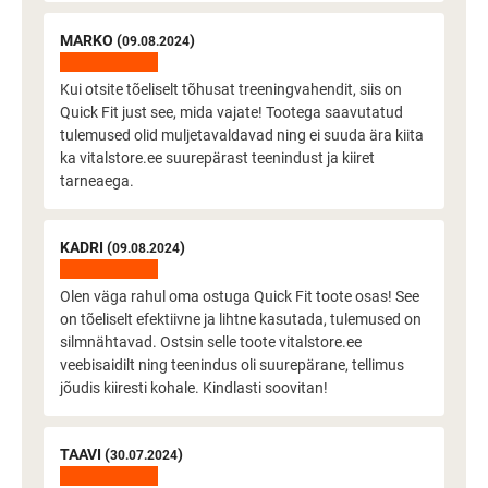
MARKO (
)
09.08.2024
Kui otsite tõeliselt tõhusat treeningvahendit, siis on
Quick Fit just see, mida vajate! Tootega saavutatud
tulemused olid muljetavaldavad ning ei suuda ära kiita
ka vitalstore.ee suurepärast teenindust ja kiiret
tarneaega.
KADRI (
)
09.08.2024
Olen väga rahul oma ostuga Quick Fit toote osas! See
on tõeliselt efektiivne ja lihtne kasutada, tulemused on
silmnähtavad. Ostsin selle toote vitalstore.ee
veebisaidilt ning teenindus oli suurepärane, tellimus
jõudis kiiresti kohale. Kindlasti soovitan!
TAAVI (
)
30.07.2024