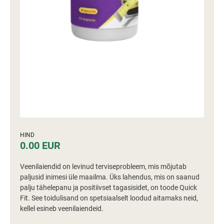
HIND
0.00 EUR
Veenilaiendid on levinud terviseprobleem, mis mõjutab
paljusid inimesi üle maailma. Üks lahendus, mis on saanud
palju tähelepanu ja positiivset tagasisidet, on toode Quick
Fit. See toidulisand on spetsiaalselt loodud aitamaks neid,
kellel esineb veenilaiendeid.