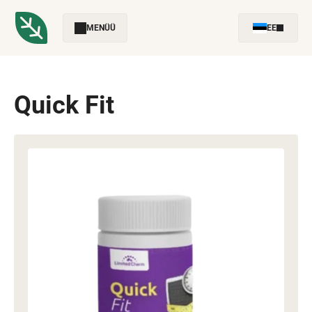
MENÜÜ
EE
Quick Fit