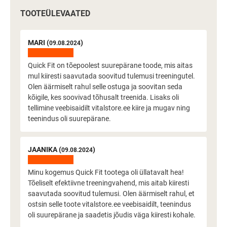
TOOTEÜLEVAATED
MARI (
)
09.08.2024
Quick Fit on tõepoolest suurepärane toode, mis aitas
mul kiiresti saavutada soovitud tulemusi treeningutel.
Olen äärmiselt rahul selle ostuga ja soovitan seda
kõigile, kes soovivad tõhusalt treenida. Lisaks oli
tellimine veebisaidilt vitalstore.ee kiire ja mugav ning
teenindus oli suurepärane.
JAANIKA (
)
09.08.2024
Minu kogemus Quick Fit tootega oli üllatavalt hea!
Tõeliselt efektiivne treeningvahend, mis aitab kiiresti
saavutada soovitud tulemusi. Olen äärmiselt rahul, et
ostsin selle toote vitalstore.ee veebisaidilt, teenindus
oli suurepärane ja saadetis jõudis väga kiiresti kohale.