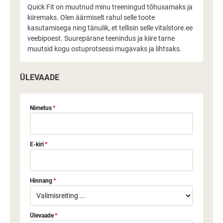
Quick Fit on muutnud minu treeningud tõhusamaks ja
kiiremaks. Olen äärmiselt rahul selle toote
kasutamisega ning tänulik, et tellisin selle vitalstore.ee
veebipoest. Suurepärane teenindus ja kiire tarne
muutsid kogu ostuprotsessi mugavaks ja lihtsaks.
ÜLEVAADE
Nimetus
*
E-kiri
*
Hinnang
*
Ülevaade
*