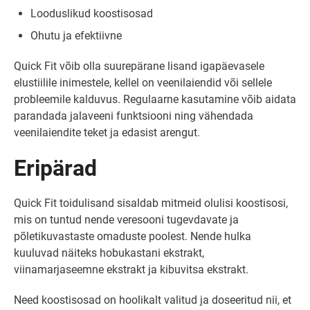
Looduslikud koostisosad
Ohutu ja efektiivne
Quick Fit võib olla suurepärane lisand igapäevasele
elustiilile inimestele, kellel on veenilaiendid või sellele
probleemile kalduvus. Regulaarne kasutamine võib aidata
parandada jalaveeni funktsiooni ning vähendada
veenilaiendite teket ja edasist arengut.
Eripärad
Quick Fit toidulisand sisaldab mitmeid olulisi koostisosi,
mis on tuntud nende veresooni tugevdavate ja
põletikuvastaste omaduste poolest. Nende hulka
kuuluvad näiteks hobukastani ekstrakt,
viinamarjaseemne ekstrakt ja kibuvitsa ekstrakt.
Need koostisosad on hoolikalt valitud ja doseeritud nii, et