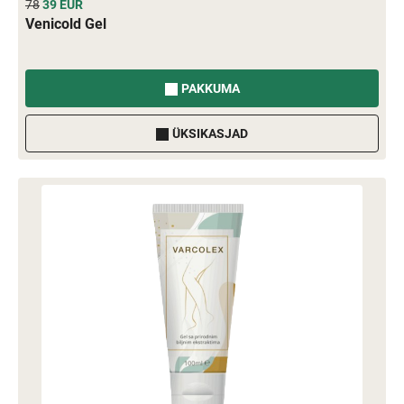
78
39
EUR
Venicold Gel
PAKKUMA
ÜKSIKASJAD