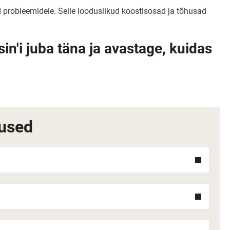
d probleemidele. Selle looduslikud koostisosad ja tõhusad
in'i juba täna ja avastage, kuidas
used