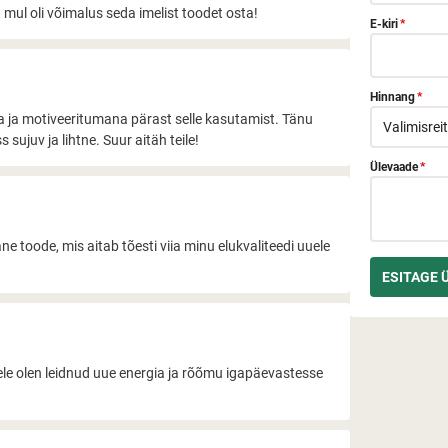
t mul oli võimalus seda imelist toodet osta!
E-kiri
*
Hinnang
*
na ja motiveeritumana pärast selle kasutamist. Tänu
 sujuv ja lihtne. Suur aitäh teile!
Ülevaade
*
ane toode, mis aitab tõesti viia minu elukvaliteedi uuele
tele olen leidnud uue energia ja rõõmu igapäevastesse