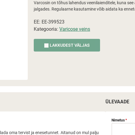
Varcosin on tõhus lahendus veenilaienditele, kuna se
jalgades. Regulaarne kasutamine võib aidata ka enneta
EE: EE-399523
Kategooria:
Varicose veins
LAKKUDEST VÄLJAS
ÜLEVAADE
Nimetus
*
andada oma tervist ja enesetunnet. Aitanud on mul palju