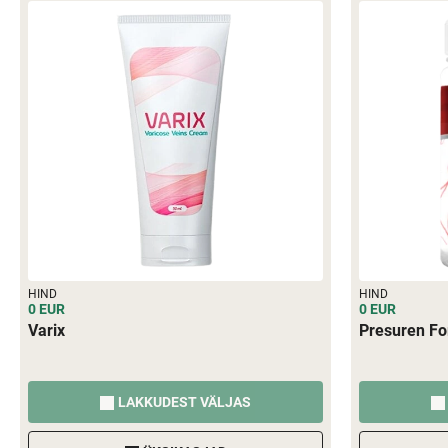
HIND
HIND
0 EUR
0 EUR
Varix
Presuren Fo
LAKKUDEST VÄLJAS