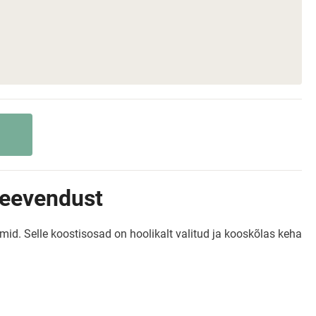
 leevendust
emid. Selle koostisosad on hoolikalt valitud ja kooskõlas keha