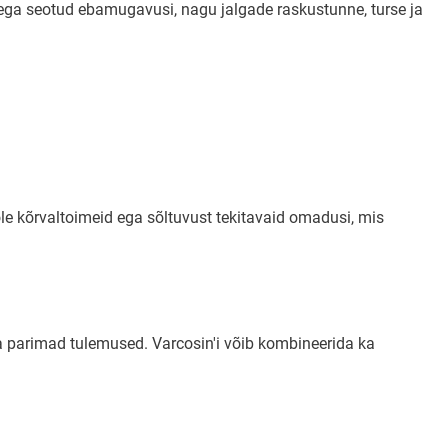
tega seotud ebamugavusi, nagu jalgade raskustunne, turse ja
 pole kõrvaltoimeid ega sõltuvust tekitavaid omadusi, mis
ada parimad tulemused. Varcosin'i võib kombineerida ka