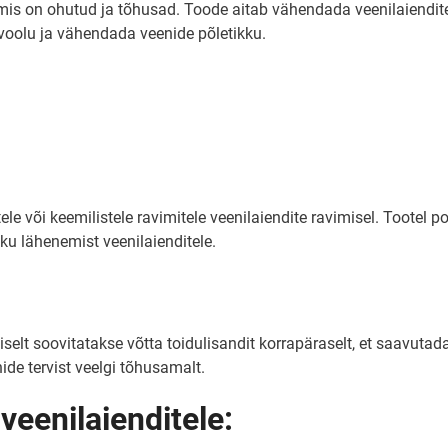
, mis on ohutud ja tõhusad. Toode aitab vähendada veenilaiendi
voolu ja vähendada veenide põletikku.
tele või keemilistele ravimitele veenilaiendite ravimisel. Tootel
ku lähenemist veenilaienditele.
liselt soovitatakse võtta toidulisandit korrapäraselt, et saavut
nide tervist veelgi tõhusamalt.
veenilaienditele: