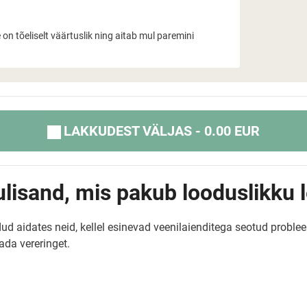
e on tõeliselt väärtuslik ning aitab mul paremini
LAKKUDEST VÄLJAS - 0.00 EUR
dulisand, mis pakub looduslikku
dud aidates neid, kellel esinevad veenilaienditega seotud proble
ada vereringet.