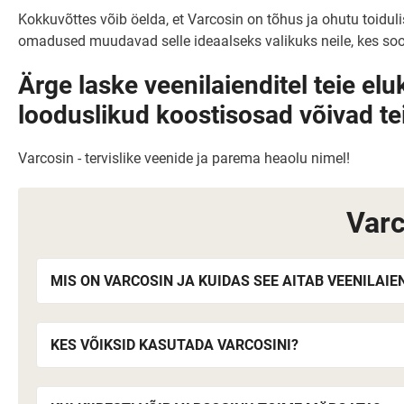
Kokkuvõttes võib öelda, et Varcosin on tõhus ja ohutu toidu
omadused muudavad selle ideaalseks valikuks neile, kes so
Ärge laske veenilaienditel teie elu
looduslikud koostisosad võivad tei
Varcosin - tervislike veenide ja parema heaolu nimel!
Varc
MIS ON VARCOSIN JA KUIDAS SEE AITAB VEENILAIE
KES VÕIKSID KASUTADA VARCOSINI?