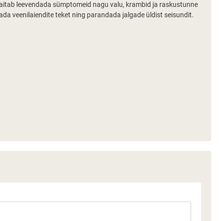
e aitab leevendada sümptomeid nagu valu, krambid ja raskustunne
da veenilaiendite teket ning parandada jalgade üldist seisundit.