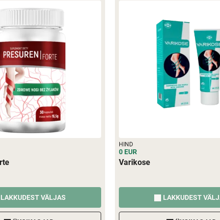
HIND
0 EUR
rte
Varikose
LAKKUDEST VÄLJAS
LAKKUDEST VÄL