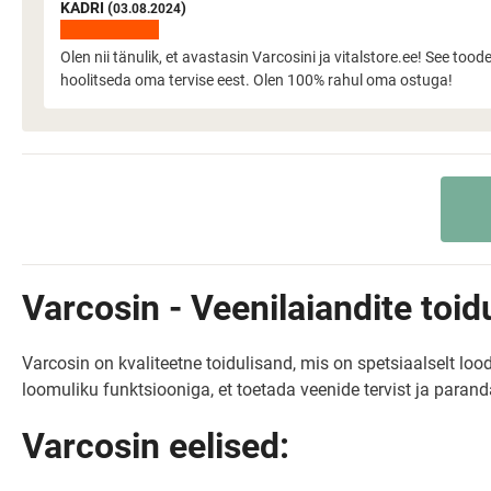
KADRI (
)
03.08.2024
Olen nii tänulik, et avastasin Varcosini ja vitalstore.ee! See tood
hoolitseda oma tervise eest. Olen 100% rahul oma ostuga!
Varcosin - Veenilaiandite toi
Varcosin on kvaliteetne toidulisand, mis on spetsiaalselt loo
loomuliku funktsiooniga, et toetada veenide tervist ja parand
Varcosin eelised: