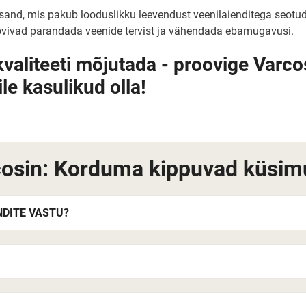
lisand, mis pakub looduslikku leevendust veenilaienditega seotu
ovivad parandada veenide tervist ja vähendada ebamugavusi.
kvaliteeti mõjutada - proovige Varcos
le kasulikud olla!
osin: Korduma kippuvad küsim
NDITE VASTU?