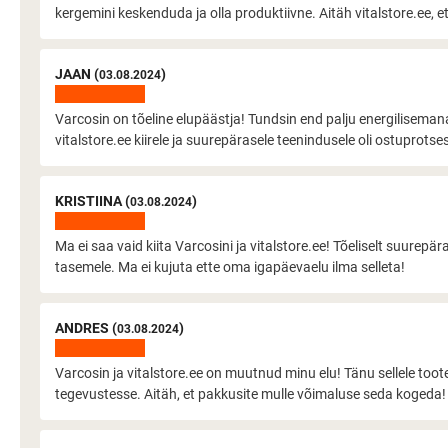
kergemini keskenduda ja olla produktiivne. Aitäh vitalstore.ee, e
JAAN (
)
03.08.2024
Varcosin on tõeline elupäästja! Tundsin end palju energilisema
vitalstore.ee kiirele ja suurepärasele teenindusele oli ostuprotsess
KRISTIINA (
)
03.08.2024
Ma ei saa vaid kiita Varcosini ja vitalstore.ee! Tõeliselt suurepär
tasemele. Ma ei kujuta ette oma igapäevaelu ilma selleta!
ANDRES (
)
03.08.2024
Varcosin ja vitalstore.ee on muutnud minu elu! Tänu sellele too
tegevustesse. Aitäh, et pakkusite mulle võimaluse seda kogeda!