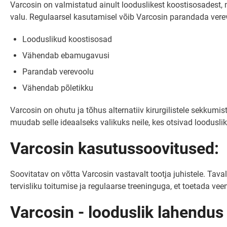
Varcosin on valmistatud ainult looduslikest koostisosadest
valu. Regulaarsel kasutamisel võib Varcosin parandada vere
Looduslikud koostisosad
Vähendab ebamugavusi
Parandab verevoolu
Vähendab põletikku
Varcosin on ohutu ja tõhus alternatiiv kirurgilistele sekkumis
muudab selle ideaalseks valikuks neile, kes otsivad looduslik
Varcosin kasutussoovitused:
Soovitatav on võtta Varcosin vastavalt tootja juhistele. Tava
tervisliku toitumise ja regulaarse treeninguga, et toetada vee
Varcosin - looduslik lahendus 