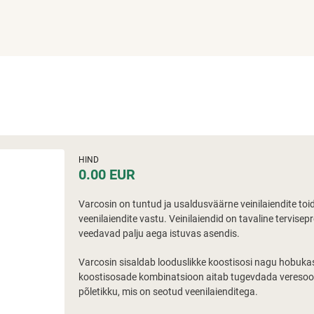
HIND
0.00 EUR
Varcosin on tuntud ja usaldusväärne veinilaiendite toid
veenilaiendite vastu. Veinilaiendid on tavaline tervisep
veedavad palju aega istuvas asendis.
Varcosin sisaldab looduslikke koostisosi nagu hobukas
koostisosade kombinatsioon aitab tugevdada veresoon
põletikku, mis on seotud veenilaienditega.