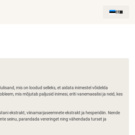
EE
ulisand, mis on loodud selleks, et aidata inimestel võidelda
robleem, mis mõjutab paljusid inimesi, eriti vanemaealisi ja neid, kes
tani ekstrakt, viinamarjaseemnete ekstrakt ja hesperidiin. Nende
te seinu, parandada vereringet ning vähendada turset ja