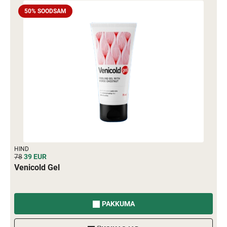
50% SOODSAM
HIND
78
39
EUR
Venicold Gel
PAKKUMA