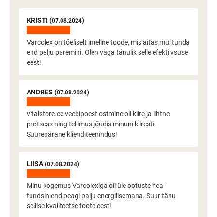
KRISTI (
)
07.08.2024
Varcolex on tõeliselt imeline toode, mis aitas mul tunda
end palju paremini. Olen väga tänulik selle efektiivsuse
eest!
ANDRES (
)
07.08.2024
vitalstore.ee veebipoest ostmine oli kiire ja lihtne
protsess ning tellimus jõudis minuni kiiresti.
Suurepärane klienditeenindus!
LIISA (
)
07.08.2024
Minu kogemus Varcolexiga oli üle ootuste hea -
tundsin end peagi palju energilisemana. Suur tänu
sellise kvaliteetse toote eest!