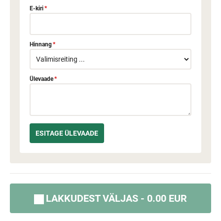
E-kiri
*
Hinnang
*
Ülevaade
*
LAKKUDEST VÄLJAS - 0.00 EUR