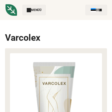
MENÜÜ
EE
Varcolex