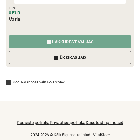
HIND
0 EUR
Varix
LAKKUDEST VÄLJAS
ÜKSIKASJAD
Kodu
»
Varicose veins
»
Varcolex
Küpsiste poliitika
Privaatsuspoliitika
Kasutustingimused
2024-2026 © Kõik õigused kaitstud |
VitalStore