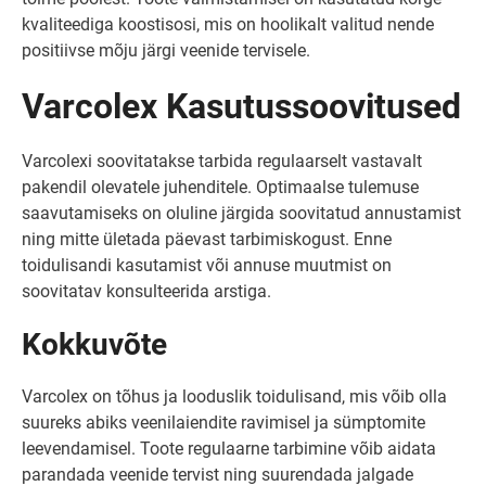
kvaliteediga koostisosi, mis on hoolikalt valitud nende
positiivse mõju järgi veenide tervisele.
Varcolex Kasutussoovitused
Varcolexi soovitatakse tarbida regulaarselt vastavalt
pakendil olevatele juhenditele. Optimaalse tulemuse
saavutamiseks on oluline järgida soovitatud annustamist
ning mitte ületada päevast tarbimiskogust. Enne
toidulisandi kasutamist või annuse muutmist on
soovitatav konsulteerida arstiga.
Kokkuvõte
Varcolex on tõhus ja looduslik toidulisand, mis võib olla
suureks abiks veenilaiendite ravimisel ja sümptomite
leevendamisel. Toote regulaarne tarbimine võib aidata
parandada veenide tervist ning suurendada jalgade