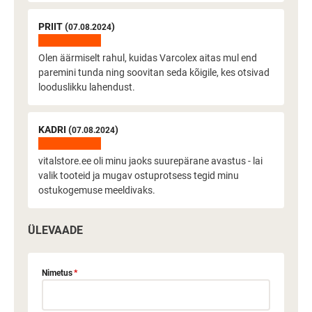
PRIIT (
)
07.08.2024
Olen äärmiselt rahul, kuidas Varcolex aitas mul end
paremini tunda ning soovitan seda kõigile, kes otsivad
looduslikku lahendust.
KADRI (
)
07.08.2024
vitalstore.ee oli minu jaoks suurepärane avastus - lai
valik tooteid ja mugav ostuprotsess tegid minu
ostukogemuse meeldivaks.
ÜLEVAADE
Nimetus
*