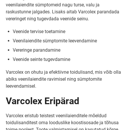
veenilaiendite sümptomeid nagu turse, valu ja
raskustunne jalgades. Lisaks aitab Varcolex parandada
vereringet ning tugevdada veenide seinu.
Veenide tervise toetamine
Veenilaiendite sümptomite leevendamine
Vereringe parandamine
Veenide seinte tugevdamine
Varcolex on ohutu ja efektiivne toidulisand, mis võib olla
abiks veenilaiendite ravimisel ning sümptomite
leevendamisel.
Varcolex Eripärad
Varcolex eristub teistest veenilaienditele mõeldud
toidulisanditest oma looduslike koostisosade ja tõhusa
toime poolest. Toote valmistamisel on kasutatud kõrge