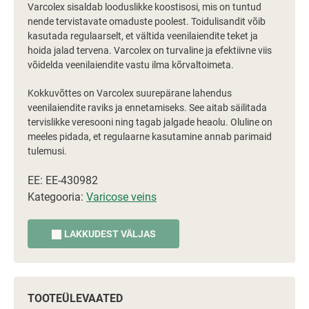
Varcolex sisaldab looduslikke koostisosi, mis on tuntud
nende tervistavate omaduste poolest. Toidulisandit võib
kasutada regulaarselt, et vältida veenilaiendite teket ja
hoida jalad tervena. Varcolex on turvaline ja efektiivne viis
võidelda veenilaiendite vastu ilma kõrvaltoimeta.
Kokkuvõttes on Varcolex suurepärane lahendus
veenilaiendite raviks ja ennetamiseks. See aitab säilitada
tervislikke veresooni ning tagab jalgade heaolu. Oluline on
meeles pidada, et regulaarne kasutamine annab parimaid
tulemusi.
EE: EE-430982
Kategooria:
Varicose veins
LAKKUDEST VÄLJAS
TOOTEÜLEVAATED