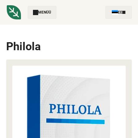
MENÜÜ
EE
Philola