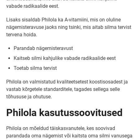
vabade radikaalide eest.
Lisaks sisaldab Philola ka A-vitamiini, mis on oluline
nägemisteravuse jaoks ning tsinki, mis aitab silma tervist
tervena hoida.
Parandab nägemisteravust
Kaitseb silmi kahjulike vabade radikaalide eest
Toetab silma tervist
Philola on valmistatud kvaliteetsetest koostisosadest ja
vastab kõrgetele standarditele, tagades sellega selle
tõhususe ja ohutuse.
Philola kasutussoovitused
Philola on mõeldud täiskasvanutele, kes soovivad
parandada oma nägemist või kaitsta oma silmi vanusega