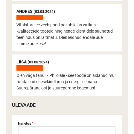
ANDRES (
)
03.08.2024
Vitalstore.ee veebipood pakub laias valikus
kvaliteetseid tooteid ning nende klientidele suunatud
teenindus on laitmatu. Olen leidnud endale uue
lemmikpoekese!
LIISA (
)
03.08.2024
Olen väga tänulik Philolale - see toode on aidanud mul
tunda end enesekindlama ja energilisemana.
Suurepärane ost ja suurepärane kogemus!
ÜLEVAADE
Nimetus
*