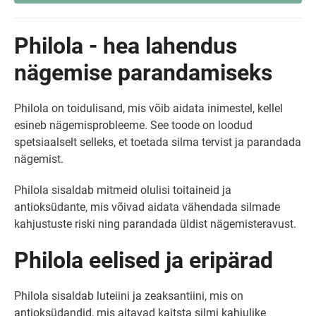
Philola - hea lahendus
nägemise parandamiseks
Philola on toidulisand, mis võib aidata inimestel, kellel
esineb nägemisprobleeme. See toode on loodud
spetsiaalselt selleks, et toetada silma tervist ja parandada
nägemist.
Philola sisaldab mitmeid olulisi toitaineid ja
antioksüdante, mis võivad aidata vähendada silmade
kahjustuste riski ning parandada üldist nägemisteravust.
Philola eelised ja eripärad
Philola sisaldab luteiini ja zeaksantiini, mis on
antioksüdandid, mis aitavad kaitsta silmi kahjulike