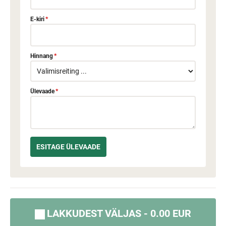
E-kiri
*
Hinnang
*
Ülevaade
*
LAKKUDEST VÄLJAS - 0.00 EUR