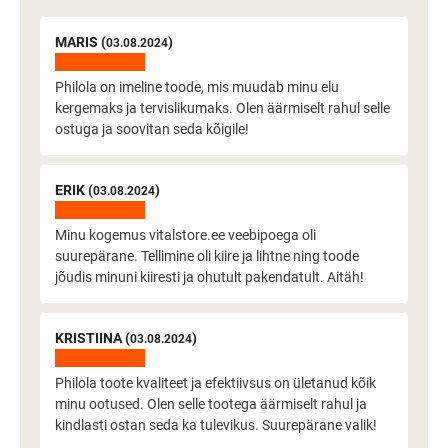
MARIS (
)
03.08.2024
Philola on imeline toode, mis muudab minu elu
kergemaks ja tervislikumaks. Olen äärmiselt rahul selle
ostuga ja soovitan seda kõigile!
ERIK (
)
03.08.2024
Minu kogemus vitalstore.ee veebipoega oli
suurepärane. Tellimine oli kiire ja lihtne ning toode
jõudis minuni kiiresti ja ohutult pakendatult. Aitäh!
KRISTIINA (
)
03.08.2024
Philola toote kvaliteet ja efektiivsus on ületanud kõik
minu ootused. Olen selle tootega äärmiselt rahul ja
kindlasti ostan seda ka tulevikus. Suurepärane valik!