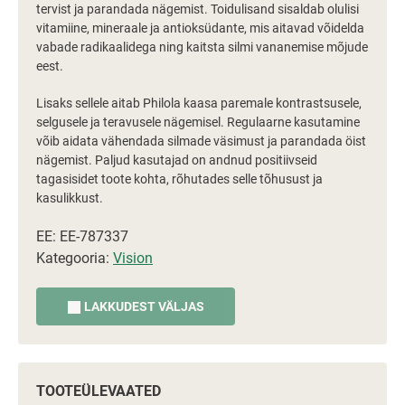
tervist ja parandada nägemist. Toidulisand sisaldab olulisi
vitamiine, mineraale ja antioksüdante, mis aitavad võidelda
vabade radikaalidega ning kaitsta silmi vananemise mõjude
eest.
Lisaks sellele aitab Philola kaasa paremale kontrastsusele,
selgusele ja teravusele nägemisel. Regulaarne kasutamine
võib aidata vähendada silmade väsimust ja parandada öist
nägemist. Paljud kasutajad on andnud positiivseid
tagasisidet toote kohta, rõhutades selle tõhusust ja
kasulikkust.
EE: EE-787337
Kategooria:
Vision
LAKKUDEST VÄLJAS
TOOTEÜLEVAATED