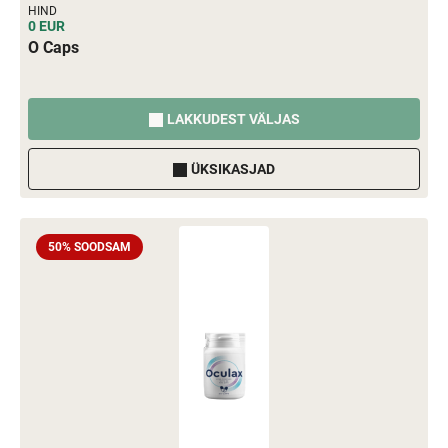
HIND
0 EUR
O Caps
LAKKUDEST VÄLJAS
ÜKSIKASJAD
50% SOODSAM