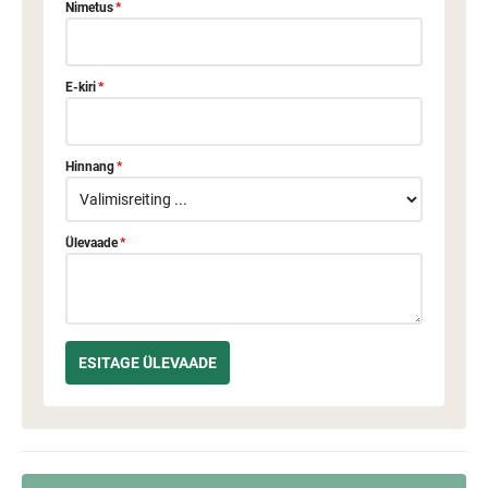
Nimetus
*
E-kiri
*
Hinnang
*
Ülevaade
*