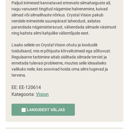
Paljud inimesed kannatavad erinevate silmahaiguste all,
nagu vanusest tingitud nägemise halvenemine, kuivad
silmad või silmalihaste nõrkus. Crystal Vision pakub
nendele inimestele suurepärast lahendust, aidates
parandada nägemisteravust, vähendada silmade väsimust
ning kaitsta silmi kahjulike välismõjude eest.
Lisaks sellele on Crystal Vision ohutu ja looduslik
toidulisand, mis ei põhjusta kõrvaltoimeid ega sõltuvust.
Regulaarne tarbimine aitab säilitada silmade tervist ja
ennetada tulevasi probleeme, muutes selle ideaalseks
valikuks neile, kes soovivad hoida oma silmi tugevad ja
tervena.
EE: EE-120614
Kategooria:
Vision
LAKKUDEST VÄLJAS