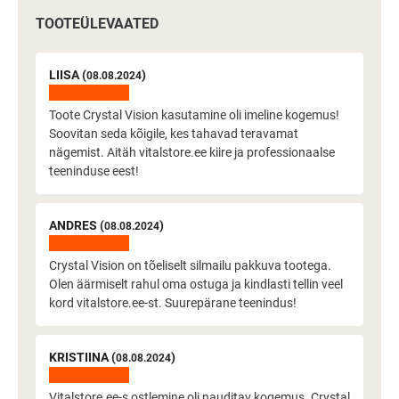
TOOTEÜLEVAATED
LIISA (
)
08.08.2024
Toote Crystal Vision kasutamine oli imeline kogemus!
Soovitan seda kõigile, kes tahavad teravamat
nägemist. Aitäh vitalstore.ee kiire ja professionaalse
teeninduse eest!
ANDRES (
)
08.08.2024
Crystal Vision on tõeliselt silmailu pakkuva tootega.
Olen äärmiselt rahul oma ostuga ja kindlasti tellin veel
kord vitalstore.ee-st. Suurepärane teenindus!
KRISTIINA (
)
08.08.2024
Vitalstore.ee-s ostlemine oli nauditav kogemus. Crystal