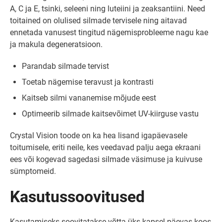
A, C ja E, tsinki, seleeni ning luteiini ja zeaksantiini. Need
toitained on olulised silmade tervisele ning aitavad
ennetada vanusest tingitud nägemisprobleeme nagu kae
ja makula degeneratsioon.
Parandab silmade tervist
Toetab nägemise teravust ja kontrasti
Kaitseb silmi vananemise mõjude eest
Optimeerib silmade kaitsevõimet UV-kiirguse vastu
Crystal Vision toode on ka hea lisand igapäevasele
toitumisele, eriti neile, kes veedavad palju aega ekraani
ees või kogevad sagedasi silmade väsimuse ja kuivuse
sümptomeid.
Kasutussoovitused
Kasutamiseks soovitatakse võtta üks kapsel päevas koos