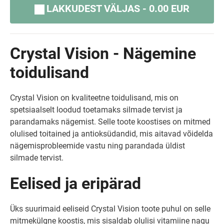
LAKKUDEST VÄLJAS - 0.00 EUR
Crystal Vision - Nägemine
toidulisand
Crystal Vision on kvaliteetne toidulisand, mis on
spetsiaalselt loodud toetamaks silmade tervist ja
parandamaks nägemist. Selle toote koostises on mitmed
olulised toitained ja antioksüdandid, mis aitavad võidelda
nägemisprobleemide vastu ning parandada üldist
silmade tervist.
Eelised ja eripärad
Üks suurimaid eeliseid Crystal Vision toote puhul on selle
mitmekülgne koostis, mis sisaldab olulisi vitamiine nagu