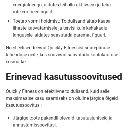
energialaengu, aidates teil olla aktiivsem ja teha
rohkem treeninguid.
Toetab vormi hoidmist: Toidulisand aitab kaasa
lihaste kasvatamisele ja tervislikule kehakaalu
langusele, aidates saavutada paremat figuuri.
Need eelised teevad Quickly Fitnessist suurepärase
lahenduse neile, kes soovivad saavutada kaalukaotuse
eesmärke.
Erinevad kasutussoovitused
Quickly Fitness on efektiivne toidulisand, kuid selle
maksimaalse kasu saamiseks on oluline järgida õigeid
kasutussoovitusi:
Järgige toote pakendil olevaid kasutusjuhiseid ja
annustamissoovitusi.