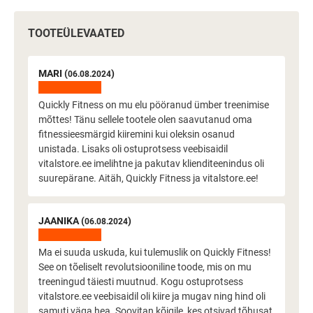
TOOTEÜLEVAATED
MARI (
)
06.08.2024
Quickly Fitness on mu elu pööranud ümber treenimise
mõttes! Tänu sellele tootele olen saavutanud oma
fitnessieesmärgid kiiremini kui oleksin osanud
unistada. Lisaks oli ostuprotsess veebisaidil
vitalstore.ee imelihtne ja pakutav klienditeenindus oli
suurepärane. Aitäh, Quickly Fitness ja vitalstore.ee!
JAANIKA (
)
06.08.2024
Ma ei suuda uskuda, kui tulemuslik on Quickly Fitness!
See on tõeliselt revolutsiooniline toode, mis on mu
treeningud täiesti muutnud. Kogu ostuprotsess
vitalstore.ee veebisaidil oli kiire ja mugav ning hind oli
samuti väga hea. Soovitan kõigile, kes otsivad tõhusat