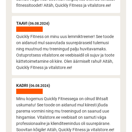
fitnessitoodet! Aitäh, Quickly Fitness ja vitalstore.ee!
TAAVI (
)
06.08.2024
Quickly Fitness on minu uus lemmiktreener! See toode
on aidanud mul saavutada suurepäraseid tulemusi
ning muutnud mu treeningud palju huvitavamaks.
Ostuprotsess vitalstore.ee veebisaidil oli sujuv ja toote
kättetoimetamine oli kiire. Olen äärmiselt rahul! Aitäh,
Quickly Fitness ja vitalstore.ee!
KADRI (
)
06.08.2024
Minu kogemus Quickly Fitnessega on olnud lihtsalt
uskumatu! See toode on aidanud mul kiiresti jõuda
parema vormini ning mu treeningud on saanud uue
hingamise. Vitalstore.ee veebisait on samuti väga
professionaalne ja klienditeenindus oli suurepärane.
Soovitan kõigile! Aitäh, Quickly Fitness ja vitalstore.ee!