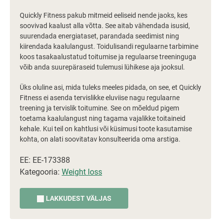
Quickly Fitness pakub mitmeid eeliseid nende jaoks, kes
soovivad kaalust alla võtta. See aitab vähendada isusid,
suurendada energiataset, parandada seedimist ning
kiirendada kaalulangust. Toidulisandi regulaarne tarbimine
koos tasakaalustatud toitumise ja regulaarse treeninguga
võib anda suurepäraseid tulemusi lühikese aja jooksul.
Üks oluline asi, mida tuleks meeles pidada, on see, et Quickly
Fitness ei asenda tervislikke eluviise nagu regulaarne
treening ja tervislik toitumine. See on mõeldud pigem
toetama kaalulangust ning tagama vajalikke toitaineid
kehale. Kui teil on kahtlusi või küsimusi toote kasutamise
kohta, on alati soovitatav konsulteerida oma arstiga.
EE: EE-173388
Kategooria:
Weight loss
LAKKUDEST VÄLJAS