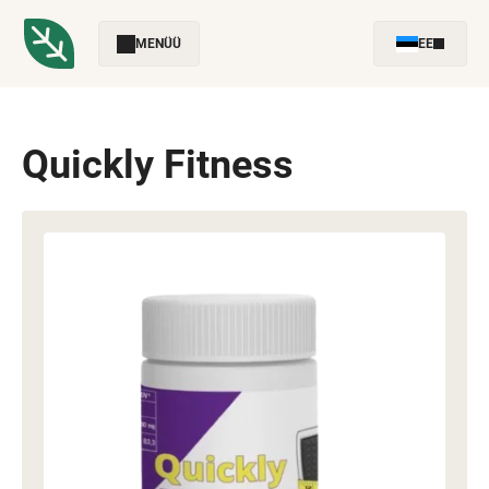
MENÜÜ
EE
Quickly Fitness