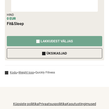
HIND
0 EUR
Fit&Sleep
LAKKUDEST VÄLJAS
ÜKSIKASJAD
Kodu
»
Weight loss
»
Quickly Fitness
Küpsiste poliitika
Privaatsuspoliitika
Kasutustingimused