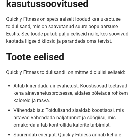
kasutussoovitused
Quickly Fitness on spetsiaalselt loodud kaalukaotuse
toidulisand, mis on saavutanud suure populaarsuse
Eestis. See toode pakub palju eeliseid neile, kes soovivad
kaotada liigseid kilosid ja parandada oma tervist.
Toote eelised
Quickly Fitness toidulisandil on mitmeid olulisi eeliseid:
Aitab kiirendada ainevahetust: Koostisosad toetavad
keha ainevahetusprotsesse, aidates põletada rohkem
kaloreid ja rasva.
Vähendab isu: Toidulisand sisaldab koostisosi, mis
aitavad vähendada näljatunnet ja söögiisu, mis
omakorda aitab kontrollida kalorite tarbimist.
Suurendab energiat: Quickly Fitness annab kehale