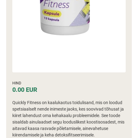
HIND
0.00 EUR
Quickly Fitness on kaalukaotus toidulisand, mis on loodud
spetsiaalselt nende inimeste jaoks, kes soovivad tõhusat ja
kiiret lahendust oma kehakaalu probleemidele. See toode
sisaldab ainulaadset segu looduslikest koostisosadest, mis
aitavad kaasa rasvade põletamisele, ainevahetuse
kiirendamisele ja keha detoksifitseerimisele.