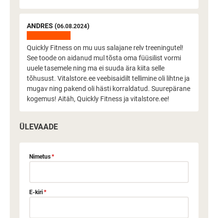
ANDRES (
)
06.08.2024
Quickly Fitness on mu uus salajane relv treeningutel!
See toode on aidanud mul tõsta oma füüsilist vormi
uuele tasemele ning ma ei suuda ära kiita selle
tõhusust. Vitalstore.ee veebisaidilt tellimine oli lihtne ja
mugav ning pakend oli hästi korraldatud. Suurepärane
kogemus! Aitäh, Quickly Fitness ja vitalstore.ee!
ÜLEVAADE
Nimetus
*
E-kiri
*